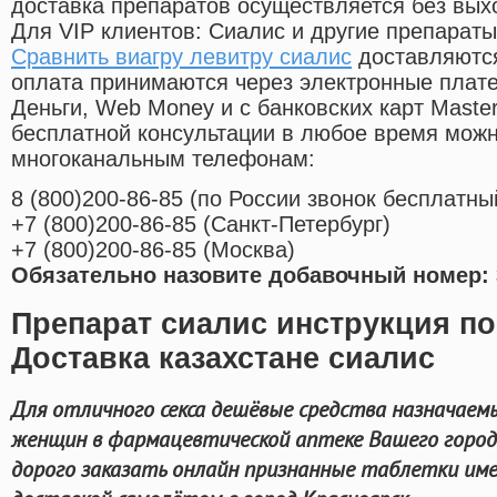
доставка препаратов осуществляется без вых
Для VIP клиентов: Сиалис и другие препараты
Сравнить виагру левитру сиалис
доставляются
оплата принимаются через электронные плат
Деньги, Web Money и с банковских карт Master
бесплатной консультации в любое время мож
многоканальным телефонам:
8
(800
)200-86-85
(
по России звонок бесплатны
+7
(800
)200-86-85
(
Санкт-Петербург)
+7
(800
)200-86-85
(
Москва)
Обязательно назовите добавочный номер: 
Препарат сиалис инструкция п
Доставка казахстане сиалис
Для отличного секса дешёвые средства назначаем
женщин в фармацевтической аптеке Вашего город
дорого заказать онлайн признанные таблетки им