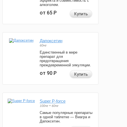
эффекта и совместимость с
алкоголем.
от 65
Р
Купить
Дапоксетин
60мг
Единственный в мире
препарат для
предотвращения
преждевременной эякуляции.
от 90
Р
Купить
Super P-force
100мг + 60мг
Самые популярные препараты
в одной таблетке — Виагра и
Дапоксетин.