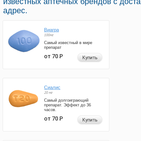
известных аптечных брендов с доста
адрес.
Виагра
100мг
Самый известный в мире
препарат
от 70
Р
Купить
Сиалис
20 мг
Самый долгоиграющий
препарат. Эффект до 36
часов.
от 70
Р
Купить