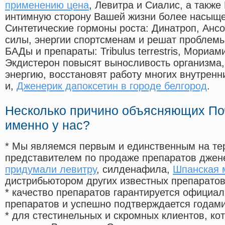
применению цена
, Левитра и Сиалис, а также
интимную сторону Вашей жизни более насыще
Синтетические гормоны роста
: Динатроп, Анс
силы, энергии спортсменам и решат проблем
БАДы и препараты:
Tribulus terrestris, Мориа
Экдистерон повысят выносливость организма,
энергию, восстановят работу многих внутренн
и,
Дженерик дапоксетин в городе белгород
.
Несколько причино объясняющих По
именно у нас?
* Мы являемся первым и единственным на те
представителем по продаже препаратов дже
придумали левитру
, силденафила
,
Шпанская м
дистрибьютором других известных препарато
* качество препаратов гарантируется офици
препаратов и успешно подтверждается годам
* для стестинельных и скромных клиентов, ко