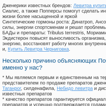
Дженерики известных брендов:
Левитра купит
Сиалис, а также Попперсы помогут сделать и
жизни более насыщенной и яркой
Синтетические гормоны роста
: Динатроп, Анс
силы, энергии спортсменам и решат проблем
БАДы и препараты:
Tribulus terrestris, Мориа
Экдистерон повысят выносливость организма,
энергию, восстановят работу многих внутренн
и,
Купить Левитра Черниговка
.
Несколько причино объясняющих По
именно у нас?
* Мы являемся первым и единственным на те
представителем по продаже препаратов дже
Таганрог
, силденафила
,
Небидо левитра
и дис
известных препаратов
* качество препаратов гарантируется офици
препаратов и успешно подтверждается годам