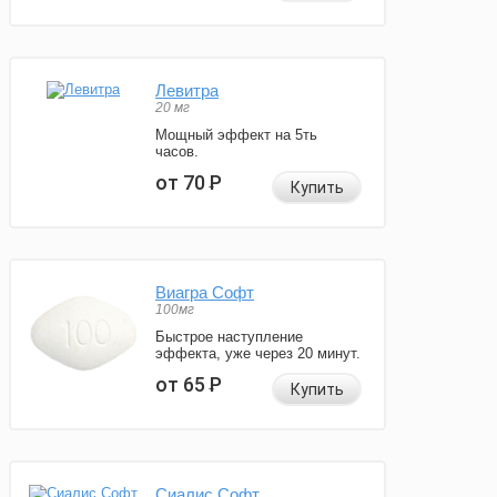
Левитра
20 мг
Мощный эффект на 5ть
часов.
от 70
Р
Купить
Виагра Софт
100мг
Быстрое наступление
эффекта, уже через 20 минут.
от 65
Р
Купить
Сиалис Софт