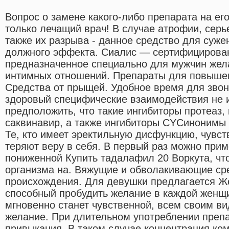
Вопрос о замене какого-либо препарата на ег
только лечащий врач! В случае атрофии, сер
также их разрыва - данное средство для суже
должного эффекта. Сиалис — сертифицирован
предназначенное специально для мужчин жел
интимных отношений. Препараты для повыше
Средства от прыщей. Удобное время для звонк
здоровый специфические взаимодействия не 
предположить, что такие ингибиторы протеаз, 
саквинавир, а также ингибиторы CYCинонимы и
Те, кто имеет эректильную дисфункцию, чувст
теряют веру в себя. В первый раз можно при
пониженной Купить тадалафил 20 Воркута, чт
организма на. Вяжущие и обволакивающие сре
происхождения. Для девушки предлагается 
способный пробудить желание в каждой женщи
мгновенно станет чувственной, всем своим в
желание. При длительном употреблении преп
привыкания. В таком случае концентрация ко