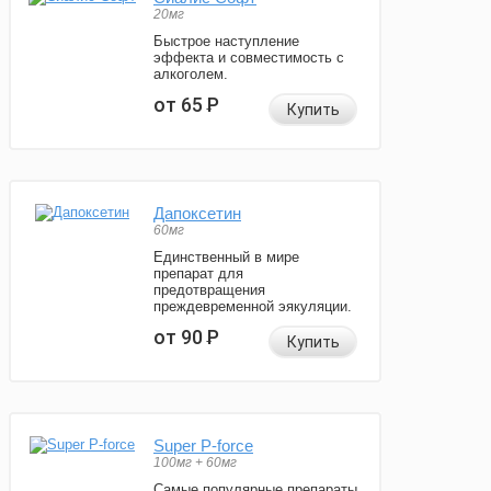
20мг
Быстрое наступление
эффекта и совместимость с
алкоголем.
от 65
Р
Купить
Дапоксетин
60мг
Единственный в мире
препарат для
предотвращения
преждевременной эякуляции.
от 90
Р
Купить
Super P-force
100мг + 60мг
Самые популярные препараты