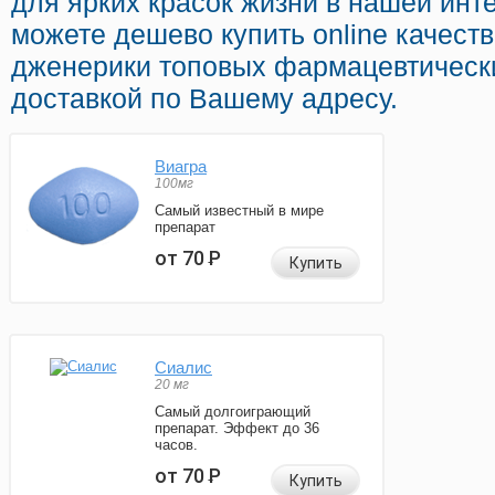
для ярких красок жизни в нашей инте
можете дешево купить online качес
дженерики топовых фармацевтическ
доставкой по Вашему адресу.
Виагра
100мг
Самый известный в мире
препарат
от 70
Р
Купить
Сиалис
20 мг
Самый долгоиграющий
препарат. Эффект до 36
часов.
от 70
Р
Купить