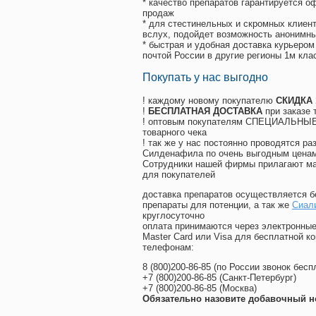
* качество препаратов гарантируется 
продаж
* для стестинельных и скромных клиент
вслух, подойдет возможность анонимны
* быстрая и удобная доставка курьером
почтой России в другие регионы 1м кла
Покупать у нас выгодно
! каждому новому покупателю
СКИДКА
!
БЕСПЛАТНАЯ ДОСТАВКА
при заказе 
! оптовым покупателям СПЕЦИАЛЬНЫЕ 
товарного чека
! так же у нас постоянно проводятся 
Силденафила по очень выгодным ценам
Cотрудники нашей фирмы прилагают ма
для покупателей
доставка препаратов осуществляется б
препараты для потенции, а так же
Сиали
круглосуточно
оплата принимаются через электронные
Master Card или Visa для бесплатной 
телефонам:
8
(800
)200-86-85
(
по России звонок бесп
+7
(800
)200-86-85
(
Санкт-Петербург)
+7
(800
)200-86-85
(
Москва)
Обязательно назовите добавочный н