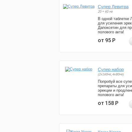
Супер Левитра
20 + 60 мг
В одной таблетке 
для усиления эрек
Дапоксетин для п
полового акта!
от 95
Р
Супер набор
(2х160мг, 4х80мг)
Попробуй все супе
препараты для ус
эрекции и продлен
полового акта!
от 158
Р