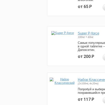
от 65
Р
Super P-force
100мг + 60мг
Самые популярные
в одной таблетке 
Дапоксетин.
от 200
Р
Набор Классиче
(2x100мг, 4x20мг)
Попробуй и выбер
понравившийся пре
от 117
Р