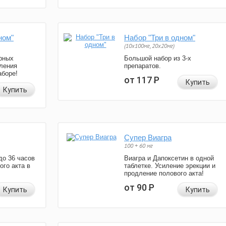
ном"
Набор "Три в одном"
(10x100мг, 20x20мг)
рных
Большой набор из 3-х
ления
препаратов.
аборе!
от 117
Р
Купить
Купить
Супер Виагра
100 + 60 мг
до 36 часов
Виагра и Дапоксетин в одной
ого акта в
таблетке. Усиление эрекции и
продление полового акта!
от 90
Р
Купить
Купить