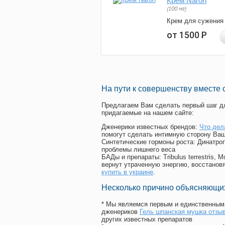
Крем Naron
(100 мг)
Крем для сужения
от 1500
Р
На пути к совершенству вместе 
Предлагаем Вам сделать первый шаг дл
придагаемые на нашем сайте:
Дженерики известных брендов:
Что дел
помогут сделать интимную сторону Ваш
Синтетические гормоны роста
: Динатро
проблемы лишнего веса
БАДы и препараты:
Tribulus terrestris
вернут утраченную энергию, восстановя
купить в украине
.
Несколько причино объясняющих
* Мы являемся первым и единственным 
дженериков
Гель шпанская мушка отзы
других известных препаратов