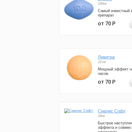
100мг
Самый известный 
препарат
от 70
Р
Левитра
20 мг
Мощный эффект н
часов.
от 70
Р
Сиалис Софт
20мг
Быстрое наступле
эффекта и совмес
алкоголем.