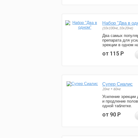
Набор "Два в од
(10x100мг, 10x20мг)
Два самых популя
препарата для уси
эрекции в одном н
от 115
Р
Супер Сиалис
20мг + 60мг
Усиление эрекции 
и продление полов
одной таблетке.
от 90
Р