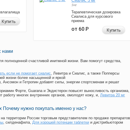
Сиалис 5 мг
5мг
 влагалища
Терапевтическая дозировка
Сиалиса для курсового
приема
Купить
от 60
Р
Купить
с нами
я полноценной счастливой инитмной жизни. Вам помогут средства,
ать если не помогает сиалис
, Левитра и Сиалис, а также Попперсы
ей жизни более насыщенной и яркой
п, Ансомон и Гетропин добавят силы, энергии спортсменам и решат
, Мориамин Форте, Guarana и Экдистерон повысят выносливость организма,
т работу многих внутренних органов, омолодят кожу, и,
Левитра 20 мг
 Почему нужно покупать именно у нас?
на территории России торговым представителем по продаже препаратов
вы
, силденафила
,
Для хорошей потенции таблетки
и дистрибьютором