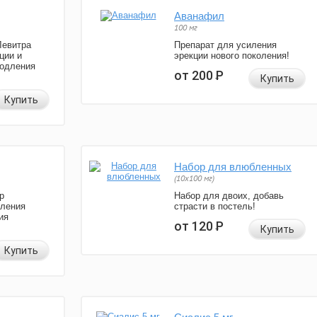
Аванафил
100 мг
Левитра
Препарат для усиления
ции и
эрекции нового поколения!
родления
от 200
Р
Купить
Купить
Набор для влюбленных
(10х100 мг)
р
Набор для двоих, добавь
иления
страсти в постель!
ия
от 120
Р
Купить
Купить