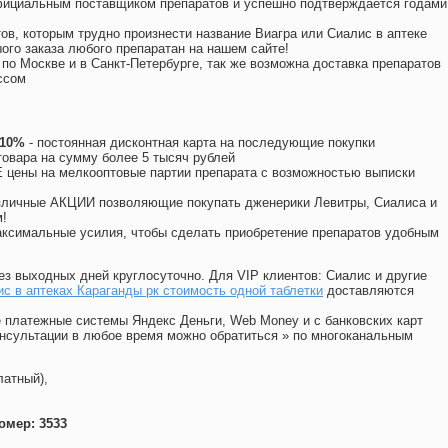
официальным поставщиком препаратов и успешно подтверждается годами
ов, которым трудно произнести название Виагра или Сиалис в аптеке
ого заказа любого препаратан на нашем сайте!
 по Москве и в Санкт-Петербурге, так же возможна доставка препаратов
ссом
 10%
- постоянная дисконтная карта на последующие покупки
товара на сумму более 5 тысяч рублей
цены на мелкооптовые партии препарата с возможностью выписки
различные АКЦИИ позволяющие покупать дженерики Левитры, Сиалиса и
!
ксимальные усилия, чтобы сделать приобретение препаратов удобным
ез выходных дней круглосуточно. Для VIP клиентов: Сиалис и другие
с в аптеках Караганды рк стоимость одной таблетки
доставляются
 платежные системы Яндекс Деньги, Web Money и с банковских карт
консультации в любое время можно обратиться
»
по многоканальным
латный),
омер: 3533