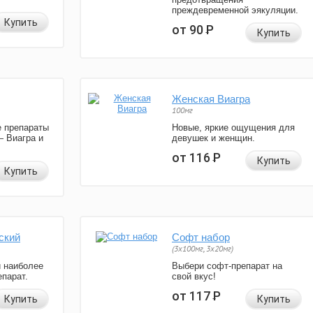
преждевременной эякуляции.
Купить
от 90
Р
Купить
Женская Виагра
100мг
 препараты
Новые, яркие ощущения для
— Виагра и
девушек и женщин.
от 116
Р
Купить
Купить
ский
Софт набор
(3x100мг, 3x20мг)
и наиболее
Выбери софт-препарат на
парат.
свой вкус!
от 117
Р
Купить
Купить