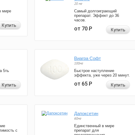
20 мг
в мире
Самый долгоиграющий
препарат. Эффект до 36
часов.
Купить
от 70
Р
Купить
Виагра Софт
100мг
а 5ть
Быстрое наступление
эффекта, уже через 20 минут.
от 65
Р
Купить
Купить
Дапоксетин
60мг
ние
Единственный в мире
тимость с
препарат для
предотвращения