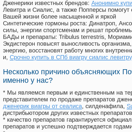
Дженерики известных брендов:
Анонимно купи
Левитра и Сиалис, а также Попперсы помогут
Вашей жизни более насыщенной и яркой
Синтетические гормоны роста
: Динатроп, Анс
силы, энергии спортсменам и решат проблем
БАДы и препараты:
Tribulus terrestris, Мориа
Экдистерон повысят выносливость организма,
энергию, восстановят работу многих внутренн
и,
Срочно купить в СПб виагру сиалис левитру
Несколько причино объясняющих По
именно у нас?
* Мы являемся первым и единственным на те
представителем по продаже препаратов дже
дженерик виагры от сеалиса
, силденафила
,
S
дистрибьютором других известных препарато
* качество препаратов гарантируется офици
препаратов и успешно подтверждается годам