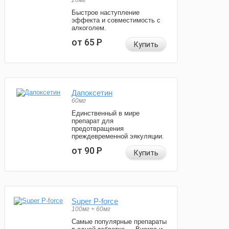
20мг
Быстрое наступление
эффекта и совместимость с
алкоголем.
от 65
Р
Купить
Дапоксетин
60мг
Единственный в мире
препарат для
предотвращения
преждевременной эякуляции.
от 90
Р
Купить
Super P-force
100мг + 60мг
Самые популярные препараты