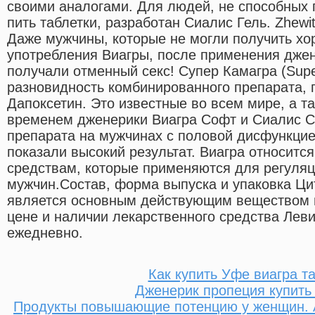
своими аналогами. Для людей, не способных
пить таблетки, разработан Сиалис Гель. Zhewit
Даже мужчины, которые не могли получить хо
употребления Виагры, после применения дже
получали отменный секс! Супер Камагра (Sup
разновидность комбинированного препарата, 
Дапоксетин. Это известные во всем мире, а 
временем дженерики Виагра Софт и Сиалис С
препарата на мужчинах с половой дисфункцие
показали высокий результат. Виагра относитс
средствам, которые применяются для регуляц
мужчин.Состав, форма выпуска и упаковка Ц
является основным действующим веществом 
цене и наличии лекарственного средства Лев
ежедневно.
Как купить Уфе виагра т
Дженерик пропеция купить 
Продукты повышающие потенцию у женщин. А