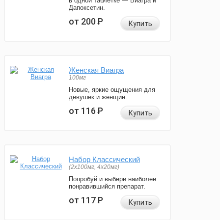
в одной таблетке — Виагра и
Дапоксетин.
от 200
Р
Купить
Женская Виагра
100мг
Новые, яркие ощущения для
девушек и женщин.
от 116
Р
Купить
Набор Классический
(2x100мг, 4x20мг)
Попробуй и выбери наиболее
понравившийся препарат.
от 117
Р
Купить