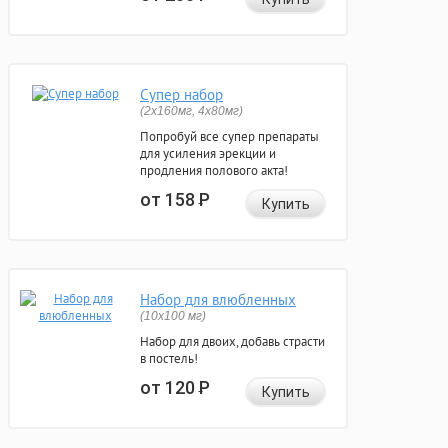
Супер набор
(2х160мг, 4х80мг)
Попробуй все супер препараты
для усиления эрекции и
продления полового акта!
от 158
Р
Купить
Набор для влюбленных
(10х100 мг)
Набор для двоих, добавь страсти
в постель!
от 120
Р
Купить