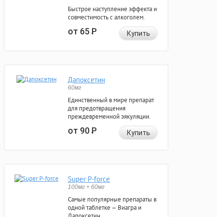
Быстрое наступление эффекта и
совместимость с алкоголем.
от 65
Р
Купить
Дапоксетин
60мг
Единственный в мире препарат
для предотвращения
преждевременной эякуляции.
от 90
Р
Купить
Super P-force
100мг + 60мг
Самые популярные препараты в
одной таблетке — Виагра и
Дапоксетин.