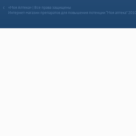
«Моя Аптека» | Все права защищены
Интернет-магазин препаратов для повышения потенции “Моя аптека” 201