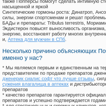
также Попперсы помогут сделать интимную с
насыщенной и яркой
Синтетические гормоны роста
: Динатроп, Анс
силы, энергии спортсменам и решат проблем
БАДы и препараты:
Tribulus terrestris, Мориа
Экдистерон повысят выносливость организма,
энергию, восстановят работу многих внутренн
и,
Аптека для мужчин в СПб
.
Несколько причино объясняющих По
именно у нас?
* Мы являемся первым и единственным на те
представителем по продаже препаратов дже
дженерик сиалис софт что лучше отзывы
, си
сужения влагалища в аптеках
и дистрибьютор
препаратов
* качество препаратов гарантируется офици
препаратов и успешно подтверждается годам
* для стестинельных и скромных клиентов, ко