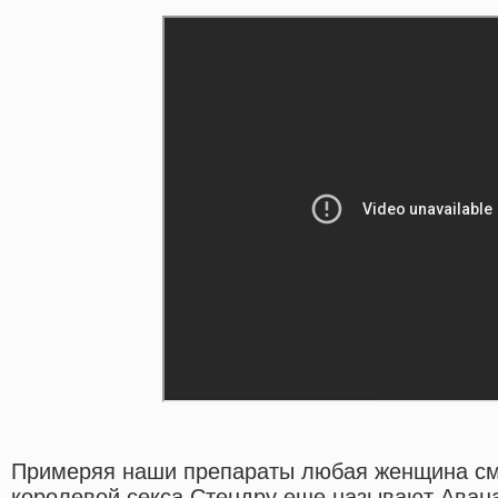
Примеряя наши препараты любая женщина см
королевой секса.Стендру еще называют Аван