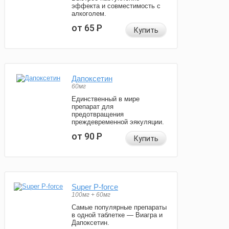
эффекта и совместимость с
алкоголем.
от 65
Р
Купить
Дапоксетин
60мг
Единственный в мире
препарат для
предотвращения
преждевременной эякуляции.
от 90
Р
Купить
Super P-force
100мг + 60мг
Самые популярные препараты
в одной таблетке — Виагра и
Дапоксетин.