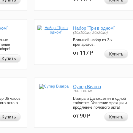
Купить
Купить
ном"
Набор "Три в одном"
)
(10x100мг, 20x20мг)
рных
Большой набор из 3-х
ления
препаратов.
аборе!
от 117
Р
Купить
Купить
Супер Виагра
100 + 60 мг
до 36 часов
Виагра и Дапоксетин в одной
ого акта в
таблетке. Усиление эрекции и
продление полового акта!
от 90
Р
Купить
Купить