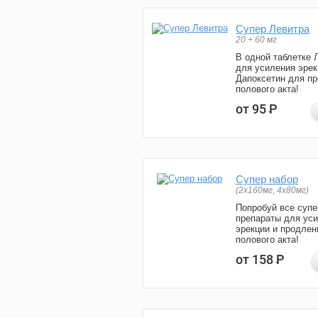
Супер Левитра
20 + 60 мг
В одной таблетке 
для усиления эрек
Дапоксетин для п
полового акта!
от 95
Р
Супер набор
(2х160мг, 4х80мг)
Попробуй все супе
препараты для ус
эрекции и продлен
полового акта!
от 158
Р