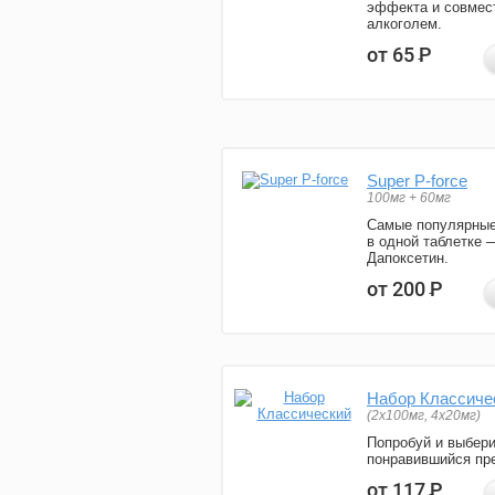
эффекта и совмес
алкоголем.
от 65
Р
Super P-force
100мг + 60мг
Самые популярные
в одной таблетке 
Дапоксетин.
от 200
Р
Набор Классиче
(2x100мг, 4x20мг)
Попробуй и выбер
понравившийся пре
от 117
Р