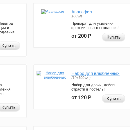
Аванафил
100 мг
Левитра
Препарат для усиления
ции и
эрекции нового поколения!
родления
от 200
Р
Купить
Купить
Набор для влюбленных
(10х100 мг)
р
Набор для двоих, добавь
иления
страсти в постель!
ия
от 120
Р
Купить
Купить