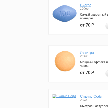
Виагра
100мг
Самый известный 
препарат
от 70
Р
Левитра
20 мг
Мощный эффект н
часов.
от 70
Р
Сиалис Софт
20мг
Быстрое наступле