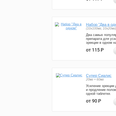
Набор "Два в од
(10x100мг, 10x20мг
Два самых популя
препарата для уси
эрекции в одном н
от 115
Р
Супер Сиалис
20мг + 60мг
Усиление эрекции 
и продление полов
одной таблетке.
от 90
Р