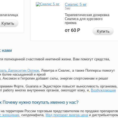
Сиалис 5 мг
5мг
 влагалища
Терапевтическая дозировка
Сиалиса для курсового
приема
Купить
от 60
Р
Купить
с нами
я полноценной счастливой инитмной жизни. Вам помогут средства,
азать Дапоксетин Оотное
, Левитра и Сиалис, а также Попперсы помогут
и более насыщенной и яркой
п, Ансомон и Гетропин добавят силы, энергии спортсменам и решат
, Мориамин Форте, Guarana и Экдистерон повысят выносливость организма,
т работу многих внутренних органов, омолодят кожу, и,
Возбуждающие
 Почему нужно покупать именно у нас?
на территории России торговым представителем по продаже препаратов
ис женщинам
, силденафила
,
Мед препарат виагра цена
и дистрибьюторо