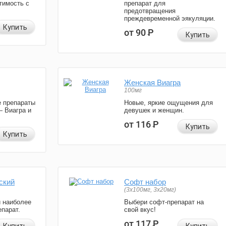
тимость с
препарат для
предотвращения
преждевременной эякуляции.
Купить
от 90
Р
Купить
Женская Виагра
100мг
 препараты
Новые, яркие ощущения для
— Виагра и
девушек и женщин.
от 116
Р
Купить
Купить
ский
Софт набор
(3x100мг, 3x20мг)
и наиболее
Выбери софт-препарат на
парат.
свой вкус!
от 117
Р