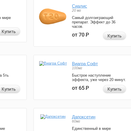
Сиалис
20 мг
в мире
Самый долгоиграющий
препарат. Эффект до 36
часов.
Купить
от 70
Р
Купить
Виагра Софт
100мг
а 5ть
Быстрое наступление
эффекта, уже через 20 минут.
от 65
Р
Купить
Купить
Дапоксетин
60мг
ние
Единственный в мире