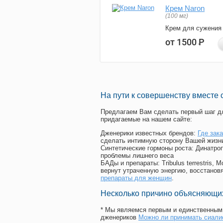
Крем Naron
(100 мг)
Крем для сужения
от 1500
Р
На пути к совершенству вместе 
Предлагаем Вам сделать первый шаг дл
придагаемые на нашем сайте:
Дженерики известных брендов:
Где зак
сделать интимную сторону Вашей жизн
Синтетические гормоны роста
: Динатро
проблемы лишнего веса
БАДы и препараты:
Tribulus terrestris
вернут утраченную энергию, восстановя
препараты для женщин
.
Несколько причино объясняющих
* Мы являемся первым и единственным 
дженериков
Можно ли принимать сиал