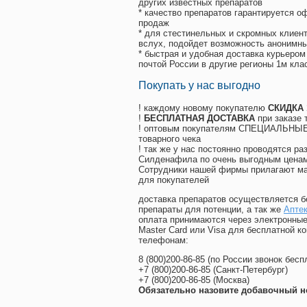
других известных препаратов
* качество препаратов гарантируется 
продаж
* для стестинельных и скромных клиент
вслух, подойдет возможность анонимны
* быстрая и удобная доставка курьером
почтой России в другие регионы 1м кла
Покупать у нас выгодно
! каждому новому покупателю
СКИДКА
!
БЕСПЛАТНАЯ ДОСТАВКА
при заказе 
! оптовым покупателям СПЕЦИАЛЬНЫЕ 
товарного чека
! так же у нас постоянно проводятся 
Силденафила по очень выгодным ценам
Cотрудники нашей фирмы прилагают ма
для покупателей
доставка препаратов осуществляется б
препараты для потенции, а так же
Аптек
оплата принимаются через электронные
Master Card или Visa для бесплатной 
телефонам:
8
(800
)200-86-85
(
по России звонок бесп
+7
(800
)200-86-85
(
Санкт-Петербург)
+7
(800
)200-86-85
(
Москва)
Обязательно назовите добавочный н