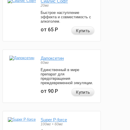
Сиалис Софт
20мг
Быстрое наступление
эффекта и совместимость с
алкоголем.
от 65
Р
Купить
Дапоксетин
60мг
Единственный в мире
препарат для
предотвращения
преждевременной эякуляции.
от 90
Р
Купить
Super P-force
100мг + 60мг