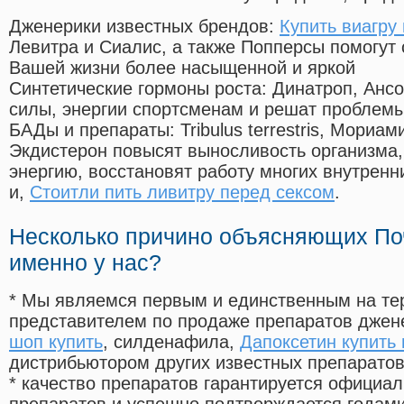
Дженерики известных брендов:
Купить виагру
Левитра и Сиалис, а также Попперсы помогут
Вашей жизни более насыщенной и яркой
Синтетические гормоны роста
: Динатроп, Анс
силы, энергии спортсменам и решат проблем
БАДы и препараты:
Tribulus terrestris, Мориа
Экдистерон повысят выносливость организма,
энергию, восстановят работу многих внутренн
и,
Стоитли пить ливитру перед сексом
.
Несколько причино объясняющих По
именно у нас?
* Мы являемся первым и единственным на те
представителем по продаже препаратов дже
шоп купить
, силденафила
,
Дапоксетин купить 
дистрибьютором других известных препарато
* качество препаратов гарантируется офици