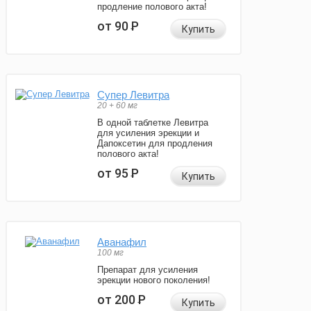
продление полового акта!
от 90
Р
Купить
Супер Левитра
20 + 60 мг
В одной таблетке Левитра
для усиления эрекции и
Дапоксетин для продления
полового акта!
от 95
Р
Купить
Аванафил
100 мг
Препарат для усиления
эрекции нового поколения!
от 200
Р
Купить