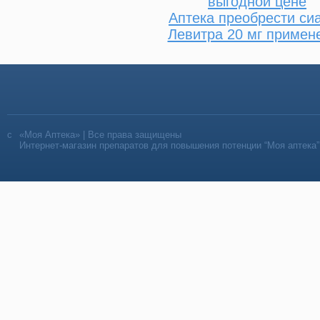
выгодной цене
Аптека преобрести си
Левитра 20 мг примен
«Моя Аптека» | Все права защищены
Интернет-магазин препаратов для повышения потенции “Моя аптека”