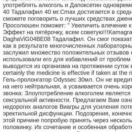
употреблять алкоголь и Дапоксетин одновреме
40 Тадалафил 40 мг.Cmax достигается в средн
сможете поговорить о лучших средствах джен
Просолюшен поможет: " Увеличить влечение к
Эффект на пятёрочку, всем советую!!!Kamagra 
DaghaViG04BE08 Тадалафил. Он смог показа
как в результате многочисленных лабораторны
заслужил множество положительных отзывов 
использовали его для избавлений от проблем
выводится из организма на протяжении суток 
certainly the medicine is effective if taken at th
Гель-пролонгатор Odyssec 30мл. Он не вредит
на него нейтральная, а усваивается очень хо
звонка: Злоупотребление алкоголем является
сексуальной активности. Предлагаем Вам озн
недорогих аналогов Виагры для усиления пот
эректильной дисфункции. Подозрения, конечно
этой причине попробую принять через нескол
половинку. Их сочетание и особенная обработ