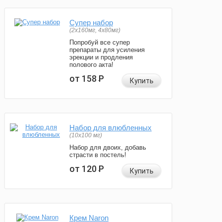
Супер набор
(2х160мг, 4х80мг)
Попробуй все супер
препараты для усиления
эрекции и продления
полового акта!
от 158
Р
Купить
Набор для влюбленных
(10х100 мг)
Набор для двоих, добавь
страсти в постель!
от 120
Р
Купить
Крем Naron