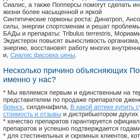
Сиалис, а также Попперсы помогут сделать и
жизни более насыщенной и яркой
Синтетические гормоны роста
: Динатроп, Анс
силы, энергии спортсменам и решат проблем
БАДы и препараты:
Tribulus terrestris, Мориа
Экдистерон повысят выносливость организма,
энергию, восстановят работу многих внутренн
и,
Сиалис фасовка цены
.
Несколько причино объясняющих По
именно у нас?
* Мы являемся первым и единственным на те
представителем по продаже препаратов дже
брянск
, силденафила
,
В какой аптеке купить 
стоимость и отзывы
и дистрибьютором других 
* качество препаратов гарантируется офици
препаратов и успешно подтверждается годам
* для стестинельных и скромных клиентов, ко