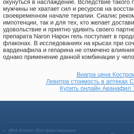
окунуться в наслаждение. Вследствие такого
мужчины не хватает сил и ресурсов на восст
своевременном начале терапии. Сиалис реко
импотенции, так и для тех, кто желает доста
удовольствие и приятно удивить своего партн
препарата Naron Нарон гель поступает в про
флаконах. В исследованиях на крысах при со
варденафила и гепарина не отмечено влияния
однако применение данной комбинации у чело
Виагра цена Костро
Левитра стоимость в аптеках
Купить онлайн Аванафил 
«Моя Аптека» | Все права защищены