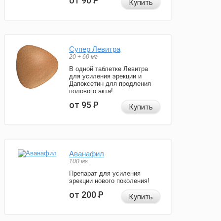
от 90
Р
Купить
Супер Левитра
20 + 60 мг
В одной таблетке Левитра
для усиления эрекции и
Дапоксетин для продления
полового акта!
от 95
Р
Купить
Аванафил
100 мг
Препарат для усиления
эрекции нового поколения!
от 200
Р
Купить