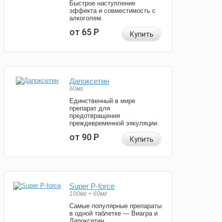
Быстрое наступление
эффекта и совместимость с
алкоголем.
от 65
Р
Купить
Дапоксетин
60мг
Единственный в мире
препарат для
предотвращения
преждевременной эякуляции.
от 90
Р
Купить
Super P-force
100мг + 60мг
Самые популярные препараты
в одной таблетке — Виагра и
Дапоксетин.