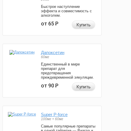
Быстрое наступление
эффекта и совместимость с
алкоголем.
от 65
Р
Купить
Дапоксетин
60мг
Единственный в мире
препарат для
предотвращения
преждевременной эякуляции.
от 90
Р
Купить
Super P-force
100мг + 60мг
Самые популярные препараты
в одной таблетке — Виагра и