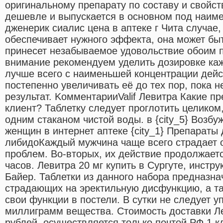
оригинальному препарату по составу и свойст
дешевле и выпускается в основном под наим
дженерик сиалис цена в аптеке г Чита случае,
обеспечивает нужного эффекта, она может быт
принесет незабываемое удовольствие обоим 
внимание рекомендуем уделить дозировке каж
лучше всего с наименьшей концентрации дей
постепенно увеличивать её до тех пор, пока 
результат. KомментарииValif Левитра Какие п
клиент? Таблетку следует проглотить целиком
одним стаканом чистой воды. в {city_5} Возб
женщин в интернет аптеке {city_1} Препарат
либидоКаждый мужчина чаще всего страдает 
проблем. Во-вторых, их действие продолжаетс
часов. Левитра 20 мг купить в Сургуте, инстр
Байер. Таблетки из данного набора предназн
страдающих на эректильную дисфункцию, а так
свои функции в постели. В сутки не следует 
миллиграмм вещества. Стоимость доставки Л
рублей, осуществляется только почтой РФ 1 к