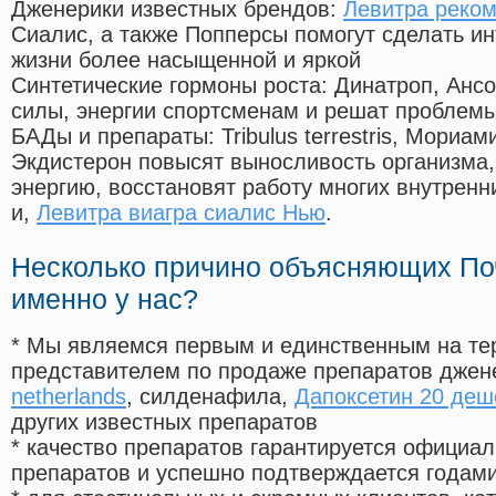
Дженерики известных брендов:
Левитра реко
Сиалис, а также Попперсы помогут сделать и
жизни более насыщенной и яркой
Синтетические гормоны роста
: Динатроп, Анс
силы, энергии спортсменам и решат проблем
БАДы и препараты:
Tribulus terrestris, Мориа
Экдистерон повысят выносливость организма,
энергию, восстановят работу многих внутренн
и,
Левитра виагра сиалис Нью
.
Несколько причино объясняющих По
именно у нас?
* Мы являемся первым и единственным на те
представителем по продаже препаратов дже
netherlands
, силденафила
,
Дапоксетин 20 деш
других известных препаратов
* качество препаратов гарантируется офици
препаратов и успешно подтверждается годам