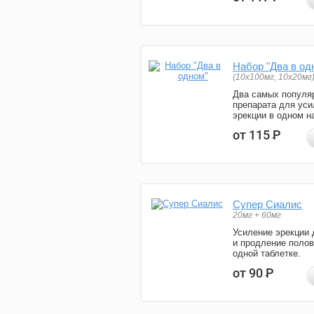
Набор "Два в од
(10x100мг, 10x20мг
Два самых популя
препарата для уси
эрекции в одном н
от 115
Р
Супер Сиалис
20мг + 60мг
Усиление эрекции 
и продление полов
одной таблетке.
от 90
Р