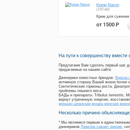
Крем Naron
(100 мг)
Крем для сужения
от 1500
Р
На пути к совершенству вместе 
Предлагаем Вам сделать первый шаг дл
придагаемые на нашем сайте:
Дженерики известных брендов:
Виагра 
интимную сторону Вашей жизни более 
Синтетические гормоны роста
: Динатро
проблемы лишнего веса
БАДы и препараты:
Tribulus terrestris
вернут утраченную энергию, восстановя
женщин шпанская мушка женская виагр
Несколько причино объясняющих
* Мы являемся первым и единственным 
дженериков
Левитра сажает зрение
, с