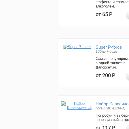
эффекта и совмес
алкоголем.
от 65
Р
Super P-force
100мг + 60мг
Самые популярные
в одной таблетке 
Дапоксетин.
от 200
Р
Набор Классиче
(2x100мг, 4x20мг)
Попробуй и выбер
понравившийся пре
от 117
Р