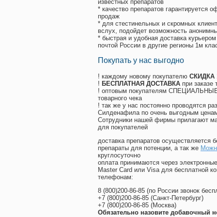
известных препаратов
* качество препаратов гарантируется 
продаж
* для стестинельных и скромных клиент
вслух, подойдет возможность анонимны
* быстрая и удобная доставка курьером
почтой России в другие регионы 1м кла
Покупать у нас выгодно
! каждому новому покупателю
СКИДКА
!
БЕСПЛАТНАЯ ДОСТАВКА
при заказе 
! оптовым покупателям СПЕЦИАЛЬНЫЕ 
товарного чека
! так же у нас постоянно проводятся 
Силденафила по очень выгодным ценам
Cотрудники нашей фирмы прилагают ма
для покупателей
доставка препаратов осуществляется б
препараты для потенции, а так же
Можно
круглосуточно
оплата принимаются через электронные
Master Card или Visa для бесплатной 
телефонам:
8
(800
)200-86-85
(
по России звонок бесп
+7
(800
)200-86-85
(
Санкт-Петербург)
+7
(800
)200-86-85
(
Москва)
Обязательно назовите добавочный н