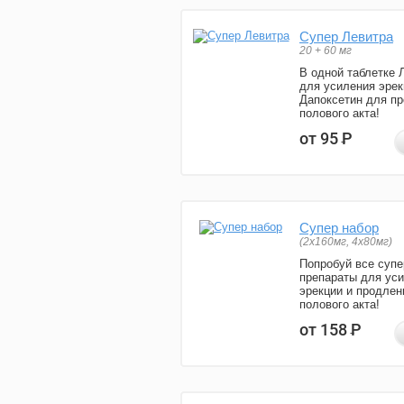
Супер Левитра
20 + 60 мг
В одной таблетке 
для усиления эрек
Дапоксетин для п
полового акта!
от 95
Р
Супер набор
(2х160мг, 4х80мг)
Попробуй все супе
препараты для ус
эрекции и продлен
полового акта!
от 158
Р