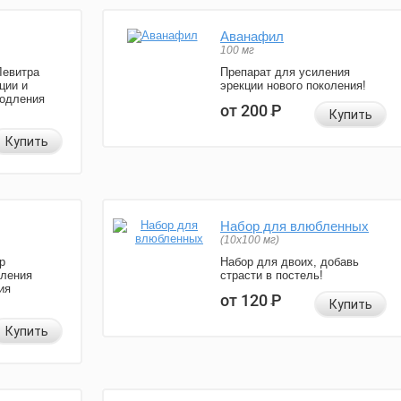
Аванафил
100 мг
Левитра
Препарат для усиления
ции и
эрекции нового поколения!
родления
от 200
Р
Купить
Купить
Набор для влюбленных
(10х100 мг)
р
Набор для двоих, добавь
иления
страсти в постель!
ия
от 120
Р
Купить
Купить