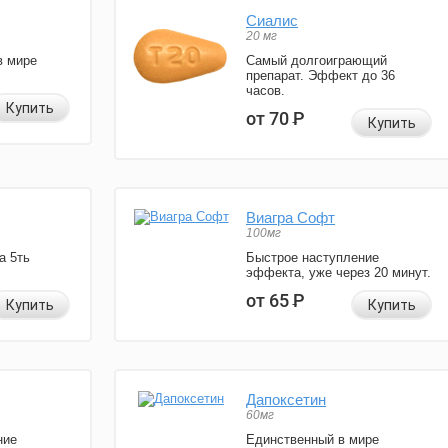
Сиалис
20 мг
в мире
Самый долгоиграющий
препарат. Эффект до 36
часов.
Купить
от 70
Р
Купить
Виагра Софт
100мг
а 5ть
Быстрое наступление
эффекта, уже через 20 минут.
от 65
Р
Купить
Купить
Дапоксетин
60мг
ние
Единственный в мире