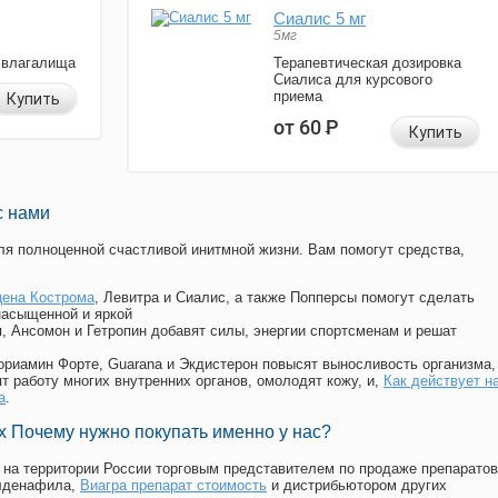
Сиалис 5 мг
5мг
 влагалища
Терапевтическая дозировка
Сиалиса для курсового
приема
Купить
от 60
Р
Купить
с нами
я полноценной счастливой инитмной жизни. Вам помогут средства,
цена Кострома
, Левитра и Сиалис, а также Попперсы помогут сделать
насыщенной и яркой
п, Ансомон и Гетропин добавят силы, энергии спортсменам и решат
, Мориамин Форте, Guarana и Экдистерон повысят выносливость организма,
т работу многих внутренних органов, омолодят кожу, и,
Как действует н
а
.
 Почему нужно покупать именно у нас?
на территории России торговым представителем по продаже препаратов
илденафила
,
Виагра препарат стоимость
и дистрибьютором других