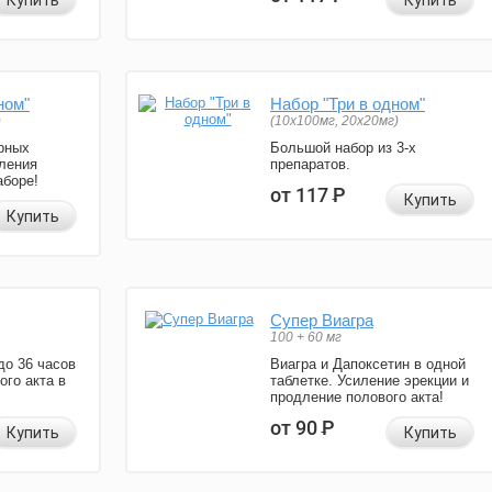
Купить
Купить
ном"
Набор "Три в одном"
)
(10x100мг, 20x20мг)
рных
Большой набор из 3-х
ления
препаратов.
аборе!
от 117
Р
Купить
Купить
Супер Виагра
100 + 60 мг
до 36 часов
Виагра и Дапоксетин в одной
ого акта в
таблетке. Усиление эрекции и
продление полового акта!
от 90
Р
Купить
Купить