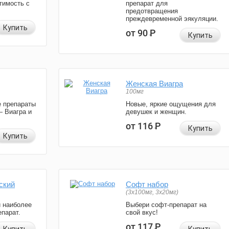
тимость с
препарат для
предотвращения
преждевременной эякуляции.
Купить
от 90
Р
Купить
Женская Виагра
100мг
 препараты
Новые, яркие ощущения для
— Виагра и
девушек и женщин.
от 116
Р
Купить
Купить
ский
Софт набор
(3x100мг, 3x20мг)
и наиболее
Выбери софт-препарат на
парат.
свой вкус!
от 117
Р