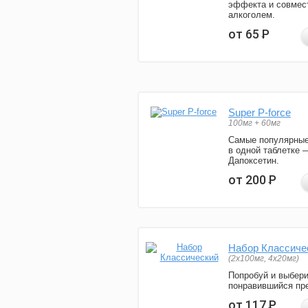
эффекта и совмес
алкоголем.
от 65
Р
Super P-force
100мг + 60мг
Самые популярные
в одной таблетке 
Дапоксетин.
от 200
Р
Набор Классиче
(2x100мг, 4x20мг)
Попробуй и выбер
понравившийся пре
от 117
Р