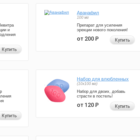
Аванафил
100 мг
Левитра
Препарат для усиления
ции и
эрекции нового поколения!
родления
от 200
Р
Купить
Купить
Набор для влюбленных
(10х100 мг)
р
Набор для двоих, добавь
иления
страсти в постель!
ия
от 120
Р
Купить
Купить