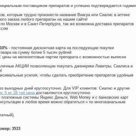
официальным поставщиком препаратов и успешно подтверждается годами
ов, которым трудно произнести название Виагра или Сиалис в аптеке
ого заказа любого препаратан на нашем сайте!
 по Москве и в Санкт-Петербурге, так же возможна доставка препаратов
ссом
 10%
- постоянная дисконтная карта на последующие покупки
товара на сумму более 5 тысяч рублей
цены на мелкооптовые партии препарата с возможностью выписки
различные АКЦИИ позволяющие покупать дженерики Левитры, Сиалиса и
!
ксимальные усилия, чтобы сделать приобретение препаратов удобным
ез выходных дней круглосуточно. Для VIP клиентов: Сиалис и другие
с 5 мг 28 таб цена
доставляются круглосуточно
 платежные системы Яндекс Деньги, Web Money и с банковских карт
консультации в любое время можно обратиться
»
по многоканальным
латный),
омер: 3533