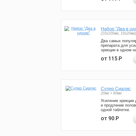
Набор "Два в од
(10x100мг, 10x20мг
Два самых популя
препарата для уси
эрекции в одном н
от 115
Р
Супер Сиалис
20мг + 60мг
Усиление эрекции 
и продление полов
одной таблетке.
от 90
Р