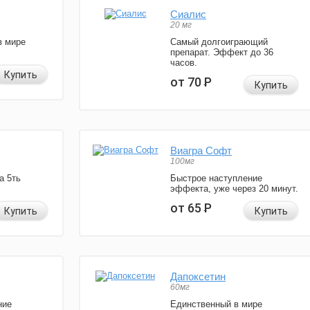
Сиалис
20 мг
в мире
Самый долгоиграющий
препарат. Эффект до 36
часов.
Купить
от 70
Р
Купить
Виагра Софт
100мг
а 5ть
Быстрое наступление
эффекта, уже через 20 минут.
от 65
Р
Купить
Купить
Дапоксетин
60мг
ние
Единственный в мире