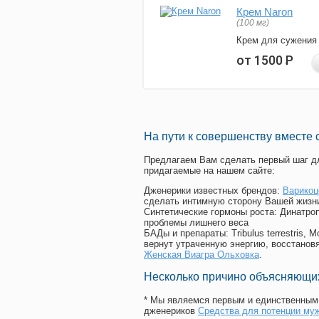
Крем Naron
(100 мг)
Крем для сужения
от 1500
Р
На пути к совершенству вместе 
Предлагаем Вам сделать первый шаг дл
придагаемые на нашем сайте:
Дженерики известных брендов:
Варикоц
сделать интимную сторону Вашей жизн
Синтетические гормоны роста
: Динатро
проблемы лишнего веса
БАДы и препараты:
Tribulus terrestris
вернут утраченную энергию, восстановя
Женская Виагра Ольховка
.
Несколько причино объясняющих
* Мы являемся первым и единственным 
дженериков
Средства для потенции му