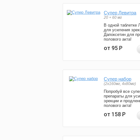
Супер Левитра
20 + 60 мг
В одной таблетке 
для усиления эрек
Дапоксетин для п
полового акта!
от 95
Р
Супер набор
(2х160мг, 4х80мг)
Попробуй все супе
препараты для ус
эрекции и продлен
полового акта!
от 158
Р