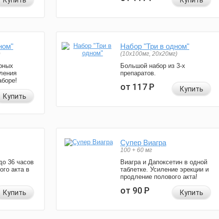
Купить
Купить
ном"
Набор "Три в одном"
)
(10x100мг, 20x20мг)
рных
Большой набор из 3-х
ления
препаратов.
аборе!
от 117
Р
Купить
Купить
Супер Виагра
100 + 60 мг
до 36 часов
Виагра и Дапоксетин в одной
ого акта в
таблетке. Усиление эрекции и
продление полового акта!
от 90
Р
Купить
Купить