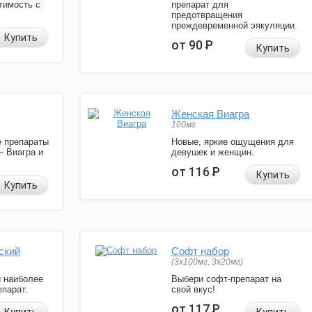
тимость с
препарат для
предотвращения
преждевременной эякуляции.
Купить
от 90
Р
Купить
Женская Виагра
100мг
 препараты
Новые, яркие ощущения для
— Виагра и
девушек и женщин.
от 116
Р
Купить
Купить
ский
Софт набор
(3x100мг, 3x20мг)
и наиболее
Выбери софт-препарат на
парат.
свой вкус!
от 117
Р