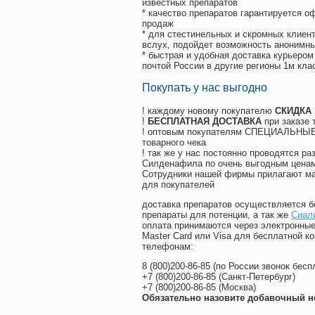
известных препаратов
* качество препаратов гарантируется 
продаж
* для стестинельных и скромных клиент
вслух, подойдет возможность анонимны
* быстрая и удобная доставка курьером
почтой России в другие регионы 1м кла
Покупать у нас выгодно
! каждому новому покупателю
СКИДКА
!
БЕСПЛАТНАЯ ДОСТАВКА
при заказе 
! оптовым покупателям СПЕЦИАЛЬНЫЕ 
товарного чека
! так же у нас постоянно проводятся 
Силденафила по очень выгодным ценам
Cотрудники нашей фирмы прилагают ма
для покупателей
доставка препаратов осуществляется б
препараты для потенции, а так же
Сиали
оплата принимаются через электронные
Master Card или Visa для бесплатной 
телефонам:
8
(800
)200-86-85
(
по России звонок бесп
+7
(800
)200-86-85
(
Санкт-Петербург)
+7
(800
)200-86-85
(
Москва)
Обязательно назовите добавочный н