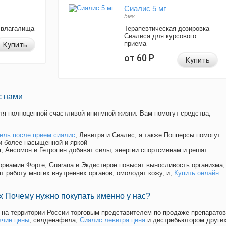
Сиалис 5 мг
5мг
 влагалища
Терапевтическая дозировка
Сиалиса для курсового
приема
Купить
от 60
Р
Купить
с нами
я полноценной счастливой инитмной жизни. Вам помогут средства,
ель после прием сиалис
, Левитра и Сиалис, а также Попперсы помогут
и более насыщенной и яркой
п, Ансомон и Гетропин добавят силы, энергии спортсменам и решат
, Мориамин Форте, Guarana и Экдистерон повысят выносливость организма,
т работу многих внутренних органов, омолодят кожу, и,
Купить онлайн
 Почему нужно покупать именно у нас?
на территории России торговым представителем по продаже препаратов
жчин цены
, силденафила
,
Сиалис левитра цена
и дистрибьютором други