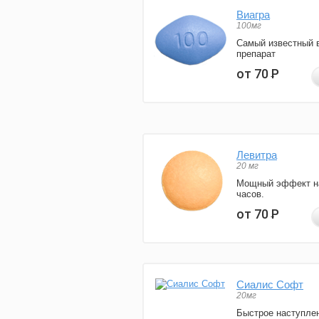
Виагра
100мг
Самый известный 
препарат
от 70
Р
Левитра
20 мг
Мощный эффект н
часов.
от 70
Р
Сиалис Софт
20мг
Быстрое наступле