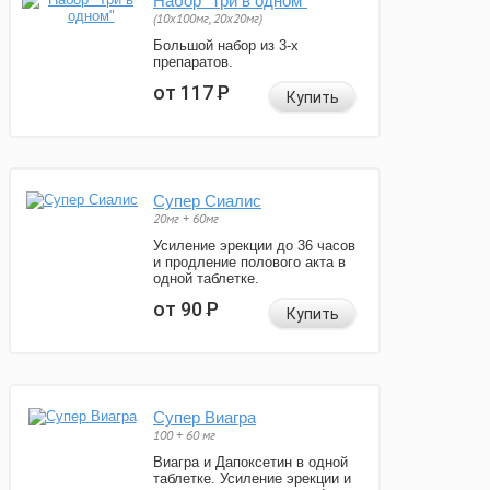
Набор "Три в одном"
(10x100мг, 20x20мг)
Большой набор из 3-х
препаратов.
от 117
Р
Купить
Супер Сиалис
20мг + 60мг
Усиление эрекции до 36 часов
и продление полового акта в
одной таблетке.
от 90
Р
Купить
Супер Виагра
100 + 60 мг
Виагра и Дапоксетин в одной
таблетке. Усиление эрекции и