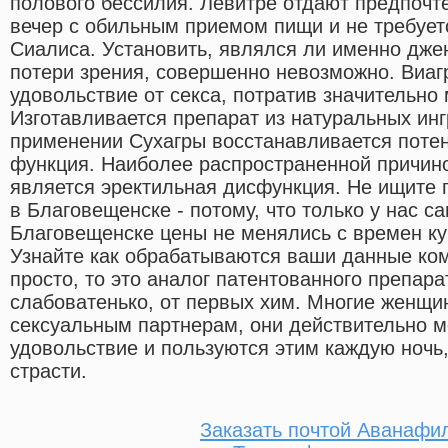
полового бессилия. Левитре отдают предпочте
вечер с обильным приемом пищи и не требует
Сиалиса. Установить, являлся ли именно дже
потери зрения, совершенно невозможно. Виаг
удовольствие от секса, потратив значительно
Изготавливается препарат из натуральных ин
применении Сухагры восстанавливается потен
функция. Наиболее распространенной причино
является эректильная дисфункция. Не ищите г
в Благовещенске - потому, что только у нас с
Благовещенске цены не менялись с времен ку
Узнайте как обрабатываются ваши данные ком
просто, то это аналог патентованного препар
слабоватенько, от первых хим. Многие женщ
сексуальным партнерам, они действительно м
удовольствие и пользуются этим каждую ночь
страсти.
Заказать почтой Аванафил