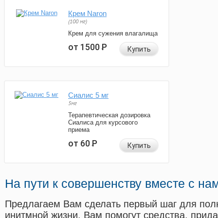
Крем Naron
(100 мг)
Крем для сужения влагалища
от 1500
Р
Купить
Сиалис 5 мг
5мг
Терапевтическая дозировка
Сиалиса для курсового
приема
от 60
Р
Купить
На пути к совершенству вместе с на
Предлагаем Вам сделать первый шаг для пол
инитмной жизни. Вам помогут средства, прид