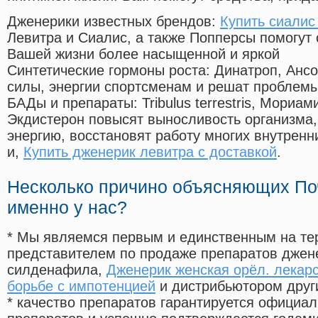
Дженерики известных брендов:
Купить сиалис
Левитра и Сиалис, а также Попперсы помогут
Вашей жизни более насыщенной и яркой
Синтетические гормоны роста
: Динатроп, Анс
силы, энергии спортсменам и решат проблем
БАДы и препараты:
Tribulus terrestris, Мориа
Экдистерон повысят выносливость организма,
энергию, восстановят работу многих внутренн
и,
Купить дженерик левитра с доставкой
.
Несколько причино объясняющих По
именно у нас?
* Мы являемся первым и единственным на те
представителем по продаже препаратов дже
силденафила
,
Дженерик женская орёл. лекар
борьбе с импотенцией
и дистрибьютором друг
* качество препаратов гарантируется офици