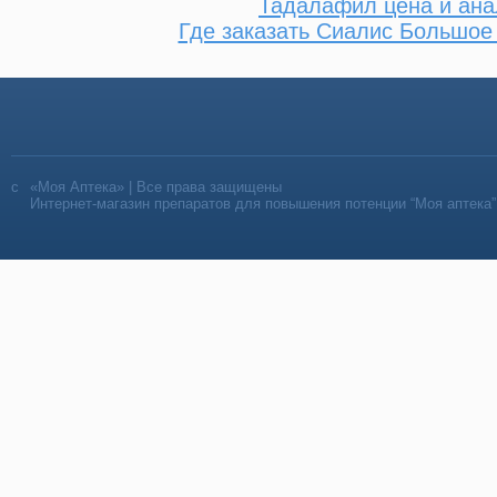
Тадалафил цена и ана
Где заказать Сиалис Большое
«Моя Аптека» | Все права защищены
Интернет-магазин препаратов для повышения потенции “Моя аптека”