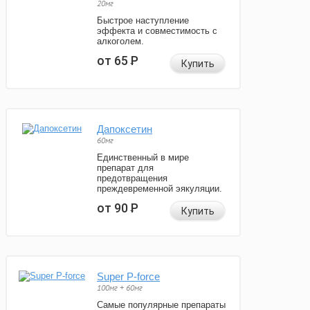
20мг
Быстрое наступление
эффекта и совместимость с
алкоголем.
от 65
Р
Купить
Дапоксетин
60мг
Единственный в мире
препарат для
предотвращения
преждевременной эякуляции.
от 90
Р
Купить
Super P-force
100мг + 60мг
Самые популярные препараты