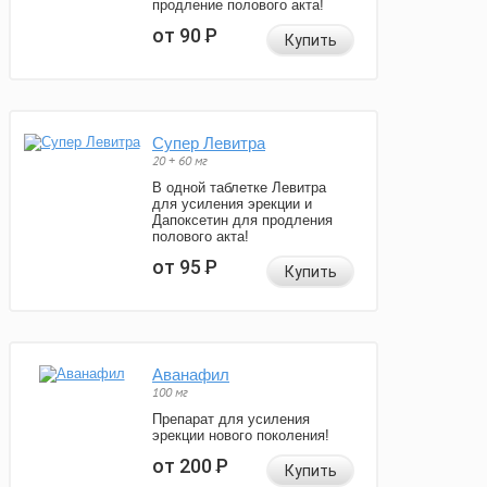
продление полового акта!
от 90
Р
Купить
Супер Левитра
20 + 60 мг
В одной таблетке Левитра
для усиления эрекции и
Дапоксетин для продления
полового акта!
от 95
Р
Купить
Аванафил
100 мг
Препарат для усиления
эрекции нового поколения!
от 200
Р
Купить