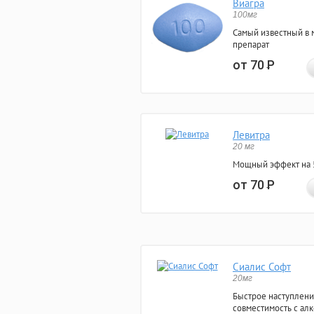
Виагра
100мг
Самый известный в 
препарат
от 70
Р
Левитра
20 мг
Мощный эффект на 5
от 70
Р
Сиалис Софт
20мг
Быстрое наступлени
совместимость с ал