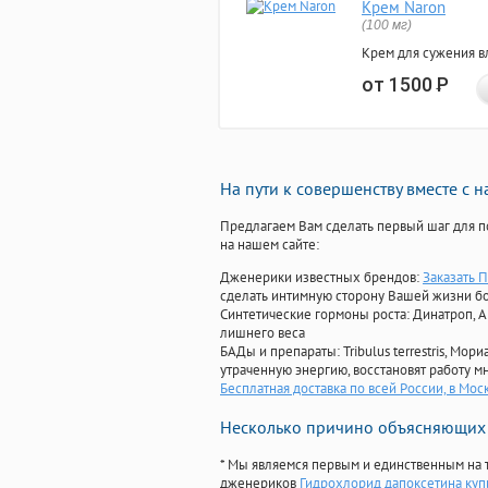
Крем Naron
(100 мг)
Крем для сужения в
от 1500
Р
На пути к совершенству вместе с 
Предлагаем Вам сделать первый шаг для п
на нашем сайте:
Дженерики известных брендов:
Заказать 
сделать интимную сторону Вашей жизни б
Синтетические гормоны роста
: Динатроп, 
лишнего веса
БАДы и препараты:
Tribulus terrestris, М
утраченную энергию, восстановят работу мн
Бесплатная доставка по всей России, в Мос
Несколько причино объясняющих 
* Мы являемся первым и единственным на 
дженериков
Гидрохлорид дапоксетина куп