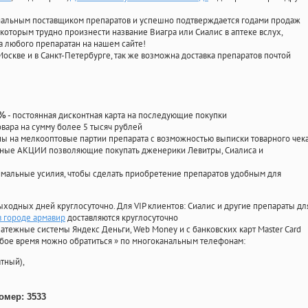
циальным поставщиком препаратов и успешно подтверждается годами продаж
 которым трудно произнести название Виагра или Сиалис в аптеке вслух,
 любого препаратан на нашем сайте!
Москве и в Санкт-Петербурге, так же возможна доставка препаратов почтой
- постоянная дисконтная карта на последующие покупки
0%
овара на сумму более 5 тысяч рублей
 на мелкооптовые партии препарата с возможностью выписки товарного чек
личные АКЦИИ позволяющие покупать дженерики Левитры, Сиалиса и
мальные усилия, чтобы сделать приобретение препаратов удобным для
ыходных дней круглосуточно. Для VIP клиентов: Сиалис и другие препараты дл
в городе армавир
доставляются круглосуточно
атежные системы Яндекс Деньги, Web Money и с банковских карт Master Card
юбое время можно обратиться
»
по многоканальным телефонам:
тный),
омер: 3533