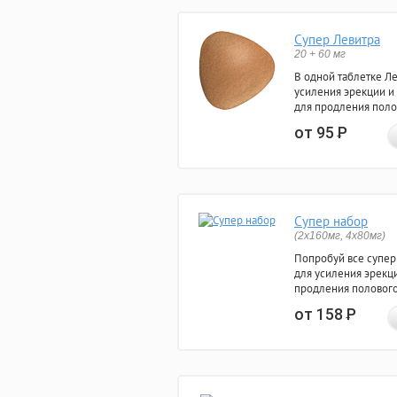
Супер Левитра
20 + 60 мг
В одной таблетке Л
усиления эрекции и
для продления поло
от 95
Р
Супер набор
(2х160мг, 4х80мг)
Попробуй все супер
для усиления эрекц
продления полового
от 158
Р