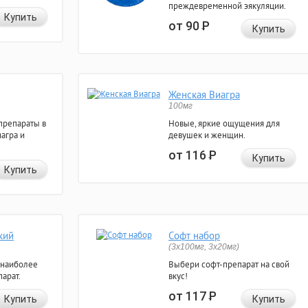
преждевременной эякуляции.
Купить
от 90
Р
Купить
Женская Виагра
100мг
препараты в
Новые, яркие ощущения для
агра и
девушек и женщин.
от 116
Р
Купить
Купить
кий
Софт набор
(3x100мг, 3x20мг)
 наиболее
Выбери софт-препарат на свой
арат.
вкус!
от 117
Р
Купить
Купить