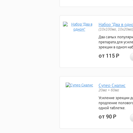
Набор "Два в одн
(10x100мг, 10x20мг
Два самых популяр
препарата для усил
эрекции в одном на
от 115
Р
Супер Сиалис
20мг + 60мг
Усиление эрекции до
продление полового
одной таблетке.
от 90
Р