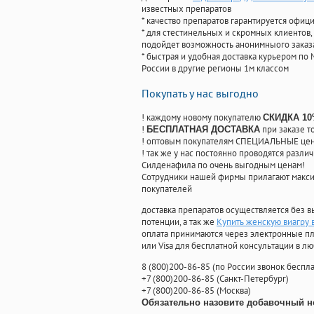
известных препаратов
* качество препаратов гарантируется офи
* для стестинельных и скромных клиентов,
подойдет возможность анонимныого заказа
* быстрая и удобная доставка курьером по 
России в другие регионы 1м классом
Покупать у нас выгодно
! каждому новому покупателю
СКИДКА 1
!
при заказе т
БЕСПЛАТНАЯ ДОСТАВКА
! оптовым покупателям СПЕЦИАЛЬНЫЕ цены
! так же у нас постоянно проводятся раз
Силденафила по очень выгодным ценам!
Cотрудники нашей фирмы прилагают макси
покупателей
доставка препаратов осуществляется без в
потенции, а так же
Купить женскую виагру 
оплата принимаются через электронные пл
или Visa для бесплатной консультации в л
8
(800
)200-86-85
(
по России звонок беспла
+7
(800
)200-86-85
(
Санкт-Петербург)
+7
(800
)200-86-85
(
Москва)
Обязательно назовите добавочный н