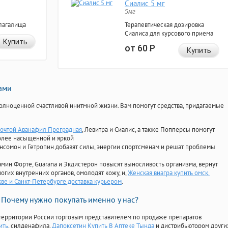
Сиалис 5 мг
5мг
лагалища
Терапевтическая дозировка
Сиалиса для курсового приема
Купить
от 60
Р
Купить
нами
олноценной счастливой инитмной жизни. Вам помогут средства, придагаемые
Почтой Аванафил Преградная
, Левитра и Сиалис, а также Попперсы помогут
олее насыщенной и яркой
Ансомон и Гетропин добавят силы, энергии спортсменам и решат проблемы
ориамин Форте, Guarana и Экдистерон повысят выносливость организма, вернут
огих внутренних органов, омолодят кожу, и,
Женская виагра купить омск.
кве и Санкт-Петербурге доставка курьером
.
Почему нужно покупать именно у нас?
территории России торговым представителем по продаже препаратов
ить
, силденафила
,
Дапоксетин Купить В Аптеке Тында
и дистрибьютором други