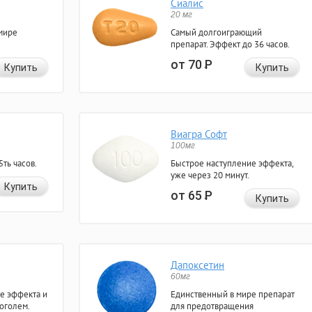
Сиалис
20 мг
мире
Самый долгоиграющий
препарат. Эффект до 36 часов.
от 70
Р
Купить
Купить
Виагра Софт
100мг
ть часов.
Быстрое наступление эффекта,
уже через 20 минут.
Купить
от 65
Р
Купить
Дапоксетин
60мг
е эффекта и
Единственный в мире препарат
коголем.
для предотвращения