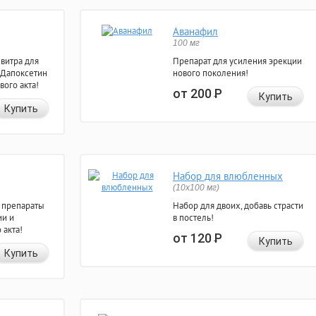
Аванафил
100 мг
евитра для
Препарат для усиления эрекции
 Дапоксетин
нового поколения!
вого акта!
от 200
Р
Купить
Купить
Набор для влюбленных
(10х100 мг)
 препараты
Набор для двоих, добавь страсти
ии и
в постель!
 акта!
от 120
Р
Купить
Купить