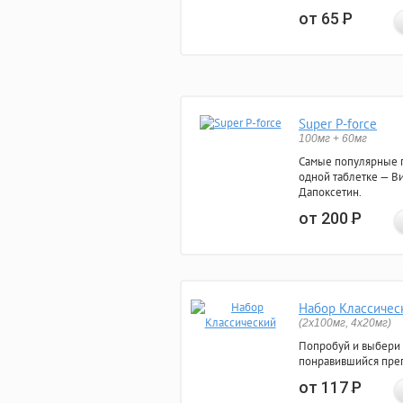
от 65
Р
Super P-force
100мг + 60мг
Самые популярные 
одной таблетке — Ви
Дапоксетин.
от 200
Р
Набор Классичес
(2x100мг, 4x20мг)
Попробуй и выбери
понравившийся преп
от 117
Р