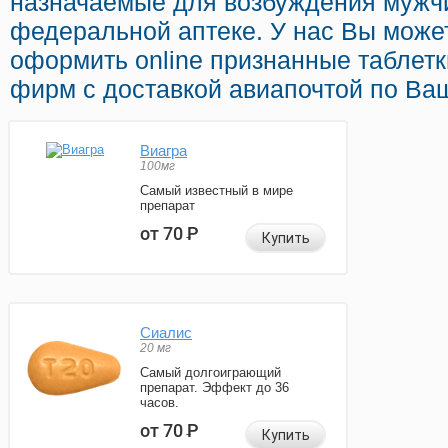
назначаемые для возбуждения мужч
федеральной аптеке. У нас Вы може
оформить online признанные таблет
фирм с доставкой авиапочтой по Ва
Виагра
100мг
Самый известный в мире
препарат
от 70
Р
Купить
Сиалис
20 мг
Самый долгоиграющий
препарат. Эффект до 36
часов.
от 70
Р
Купить