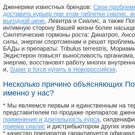
Дженерики известных брендов:
Свои проблем
доставить курьер при этом таблетки сиалис. а
выгодной цене
, Левитра и Сиалис, а также П
интимную сторону Вашей жизни более насыще
Синтетические гормоны роста
: Динатроп, Анс
силы, энергии спортсменам и решат проблем
БАДы и препараты:
Tribulus terrestris, Мориа
Экдистерон повысят выносливость организма,
энергию, восстановят работу многих внутренн
и,
Super p force купить в Новороссийске
.
Несколько причино объясняющих По
именно у нас?
* Мы являемся первым и единственным на те
представителем по продаже препаратов дже
применения и длительность курса
, силденаф
приема сиалис
и дистрибьютором других изве
* качество препаратов гарантируется офици