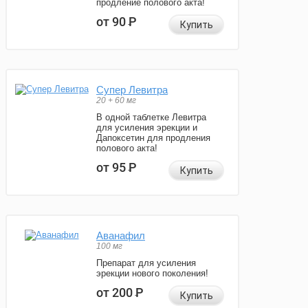
продление полового акта!
от 90
Р
Купить
Супер Левитра
20 + 60 мг
В одной таблетке Левитра
для усиления эрекции и
Дапоксетин для продления
полового акта!
от 95
Р
Купить
Аванафил
100 мг
Препарат для усиления
эрекции нового поколения!
от 200
Р
Купить