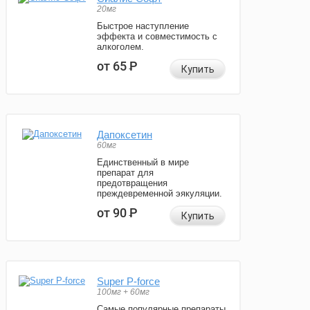
20мг
Быстрое наступление
эффекта и совместимость с
алкоголем.
от 65
Р
Купить
Дапоксетин
60мг
Единственный в мире
препарат для
предотвращения
преждевременной эякуляции.
от 90
Р
Купить
Super P-force
100мг + 60мг
Самые популярные препараты