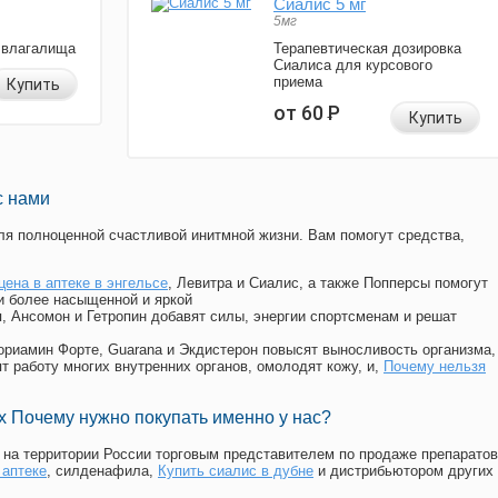
Сиалис 5 мг
5мг
 влагалища
Терапевтическая дозировка
Сиалиса для курсового
приема
Купить
от 60
Р
Купить
с нами
я полноценной счастливой инитмной жизни. Вам помогут средства,
цена в аптеке в энгельсе
, Левитра и Сиалис, а также Попперсы помогут
и более насыщенной и яркой
п, Ансомон и Гетропин добавят силы, энергии спортсменам и решат
, Мориамин Форте, Guarana и Экдистерон повысят выносливость организма,
т работу многих внутренних органов, омолодят кожу, и,
Почему нельзя
 Почему нужно покупать именно у нас?
на территории России торговым представителем по продаже препаратов
 аптеке
, силденафила
,
Купить сиалис в дубне
и дистрибьютором других