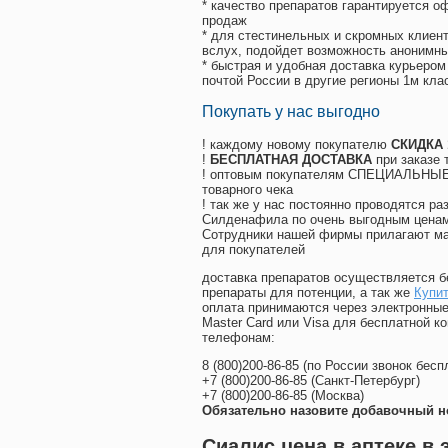
* качество препаратов гарантируется 
продаж
* для стестинельных и скромных клиент
вслух, подойдет возможность анонимны
* быстрая и удобная доставка курьером
почтой России в другие регионы 1м кла
Покупать у нас выгодно
! каждому новому покупателю
СКИДКА
!
БЕСПЛАТНАЯ ДОСТАВКА
при заказе 
! оптовым покупателям СПЕЦИАЛЬНЫЕ 
товарного чека
! так же у нас постоянно проводятся 
Силденафила по очень выгодным ценам
Cотрудники нашей фирмы прилагают ма
для покупателей
доставка препаратов осуществляется б
препараты для потенции, а так же
Купит
оплата принимаются через электронные
Master Card или Visa для бесплатной 
телефонам:
8
(800
)200-86-85
(
по России звонок бесп
+7
(800
)200-86-85
(
Санкт-Петербург)
+7
(800
)200-86-85
(
Москва)
Обязательно назовите добавочный н
Сиалис цена в аптеке в 