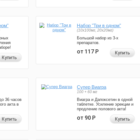
ном"
Набор "Три в одном"
)
(10x100мг, 20x20мг)
рных
Большой набор из 3-х
ления
препаратов.
аборе!
от 117
Р
Купить
Купить
Супер Виагра
100 + 60 мг
до 36 часов
Виагра и Дапоксетин в одной
ого акта в
таблетке. Усиление эрекции и
продление полового акта!
от 90
Р
Купить
Купить