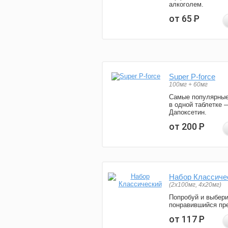
алкоголем.
от 65
Р
Super P-force
100мг + 60мг
Самые популярные
в одной таблетке 
Дапоксетин.
от 200
Р
Набор Классиче
(2x100мг, 4x20мг)
Попробуй и выбер
понравившийся пре
от 117
Р