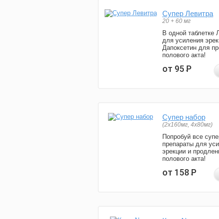
Супер Левитра
20 + 60 мг
В одной таблетке 
для усиления эрек
Дапоксетин для п
полового акта!
от 95
Р
Супер набор
(2х160мг, 4х80мг)
Попробуй все супе
препараты для ус
эрекции и продлен
полового акта!
от 158
Р