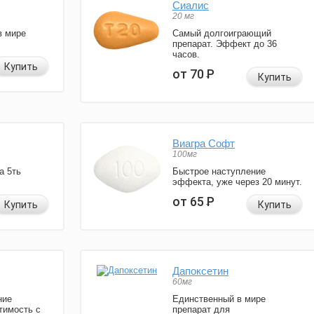
Сиалис
20 мг
в мире
Самый долгоиграющий
препарат. Эффект до 36
часов.
Купить
от 70
Р
Купить
Виагра Софт
100мг
а 5ть
Быстрое наступление
эффекта, уже через 20 минут.
от 65
Р
Купить
Купить
Дапоксетин
60мг
ние
Единственный в мире
тимость с
препарат для