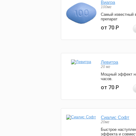
Виагра
100мг
Самый известный 
препарат
от 70
Р
Левитра
20 мг
Мощный эффект н
часов.
от 70
Р
Сиалис Софт
20мг
Быстрое наступле
эффекта и совмес