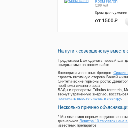
Крем Naron
(100 мг)
Крем для сужения
от 1500
Р
На пути к совершенству вместе 
Предлагаем Вам сделать первый шаг дл
придагаемые на нашем сайте:
Дженерики известных брендов:
Сиалис 
сделать интимную сторону Вашей жизн
Синтетические гормоны роста
: Динатро
проблемы лишнего веса
БАДы и препараты:
Tribulus terrestris
вернут утраченную энергию, восстановя
принимать вместе сиалис и левитру
.
Несколько причино объясняющих
* Мы являемся первым и единственным 
дженериков
Левитра 10 таблеток цена в
известных препаратов