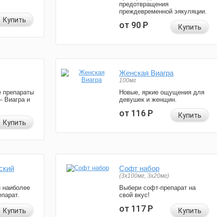
предотвращения
преждевременной эякуляции.
Купить
от 90
Р
Купить
Женская Виагра
100мг
 препараты
Новые, яркие ощущения для
— Виагра и
девушек и женщин.
от 116
Р
Купить
Купить
ский
Софт набор
(3x100мг, 3x20мг)
и наиболее
Выбери софт-препарат на
парат.
свой вкус!
от 117
Р
Купить
Купить