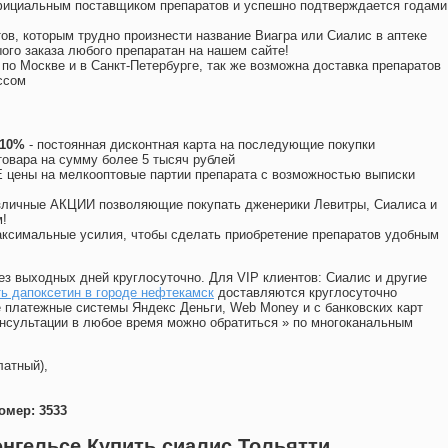
официальным поставщиком препаратов и успешно подтверждается годами
ов, которым трудно произнести название Виагра или Сиалис в аптеке
ого заказа любого препаратан на нашем сайте!
 по Москве и в Санкт-Петербурге, так же возможна доставка препаратов
ссом
 10%
- постоянная дисконтная карта на последующие покупки
товара на сумму более 5 тысяч рублей
цены на мелкооптовые партии препарата с возможностью выписки
различные АКЦИИ позволяющие покупать дженерики Левитры, Сиалиса и
!
ксимальные усилия, чтобы сделать приобретение препаратов удобным
ез выходных дней круглосуточно. Для VIP клиентов: Сиалис и другие
ь дапоксетин в городе нефтекамск
доставляются круглосуточно
 платежные системы Яндекс Деньги, Web Money и с банковских карт
консультации в любое время можно обратиться
»
по многоканальным
латный),
омер: 3533
энгельсе Купить сиалис Тольятти