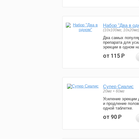
Набор "Два в од
(10x100мг, 10x20мг
Два самых популя
препарата для уси
эрекции в одном н
от 115
Р
Супер Сиалис
20мг + 60мг
Усиление эрекции 
и продление полов
одной таблетке.
от 90
Р