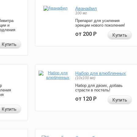
Аванафил
100 мг
Левитра
Препарат для усиления
ции и
эрекции нового поколения!
родления
от 200
Р
Купить
Купить
Набор для влюбленных
(10х100 мг)
р
Набор для двоих, добавь
иления
страсти в постель!
ия
от 120
Р
Купить
Купить