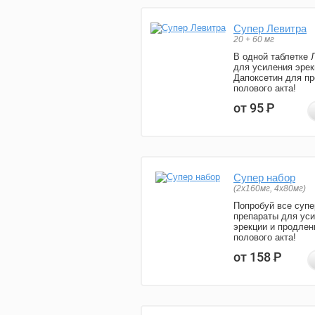
Супер Левитра
20 + 60 мг
В одной таблетке 
для усиления эрек
Дапоксетин для п
полового акта!
от 95
Р
Супер набор
(2х160мг, 4х80мг)
Попробуй все супе
препараты для ус
эрекции и продлен
полового акта!
от 158
Р