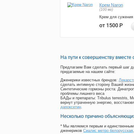
Крем Naron
(100 мг)
Крем для сужения
от 1500
Р
На пути к совершенству вместе 
Предлагаем Вам сделать первый шаг дл
придагаемые на нашем сайте:
Дженерики известных брендов:
Лекарст
сделать интимную сторону Вашей жизн
Синтетические гормоны роста
: Динатро
проблемы лишнего веса
БАДы и препараты:
Tribulus terrestris
вернут утраченную энергию, восстановя
дапоксетин
.
Несколько причино объясняющих
* Мы являемся первым и единственным 
дженериков
Сиалис метро белорусская