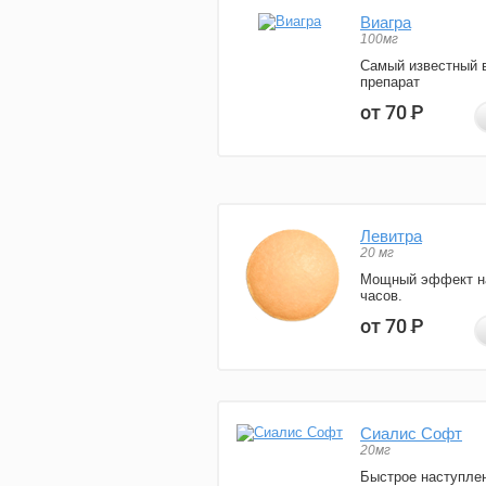
Виагра
100мг
Самый известный 
препарат
от 70
Р
Левитра
20 мг
Мощный эффект н
часов.
от 70
Р
Сиалис Софт
20мг
Быстрое наступле