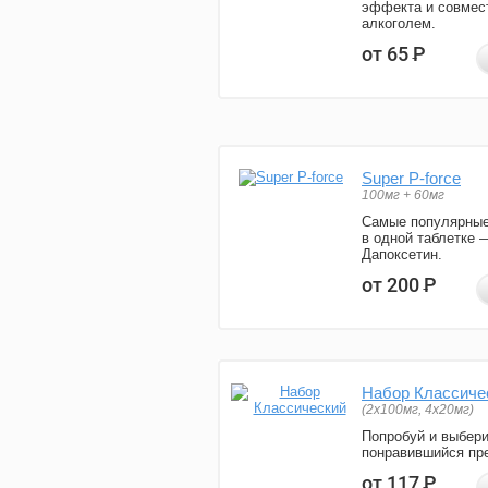
эффекта и совмес
алкоголем.
от 65
Р
Super P-force
100мг + 60мг
Самые популярные
в одной таблетке 
Дапоксетин.
от 200
Р
Набор Классиче
(2x100мг, 4x20мг)
Попробуй и выбер
понравившийся пре
от 117
Р