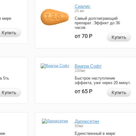
Сиалис
20 мг
в мире
Самый долгоиграющий
препарат. Эффект до 36
часов.
Купить
от 70
Р
Купить
Виагра Софт
100мг
а 5ть
Быстрое наступление
эффекта, уже через 20 минут.
от 65
Р
Купить
Купить
Дапоксетин
60мг
ние
Единственный в мире