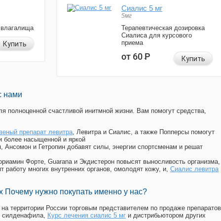
Сиалис 5 мг
5мг
 влагалища
Терапевтическая дозировка
Сиалиса для курсового
приема
Купить
от 60
Р
Купить
с нами
я полноценной счастливой инитмной жизни. Вам помогут средства,
веный препарат левитра
, Левитра и Сиалис, а также Попперсы помогут
и более насыщенной и яркой
п, Ансомон и Гетропин добавят силы, энергии спортсменам и решат
, Мориамин Форте, Guarana и Экдистерон повысят выносливость организма,
т работу многих внутренних органов, омолодят кожу, и,
Сиалис левитра
 Почему нужно покупать именно у нас?
на территории России торговым представителем по продаже препаратов
, силденафила
,
Курс лечения сиалис 5 мг
и дистрибьютором других