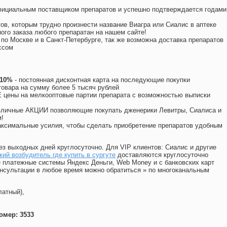
официальным поставщиком препаратов и успешно подтверждается годами
ов, которым трудно произнести название Виагра или Сиалис в аптеке
ого заказа любого препаратан на нашем сайте!
 по Москве и в Санкт-Петербурге, так же возможна доставка препаратов
ссом
 10%
- постоянная дисконтная карта на последующие покупки
товара на сумму более 5 тысяч рублей
цены на мелкооптовые партии препарата с возможностью выписки
различные АКЦИИ позволяющие покупать дженерики Левитры, Сиалиса и
!
ксимальные усилия, чтобы сделать приобретение препаратов удобным
ез выходных дней круглосуточно. Для VIP клиентов: Сиалис и другие
ий возбудитель где купить в сургуте
доставляются круглосуточно
 платежные системы Яндекс Деньги, Web Money и с банковских карт
консультации в любое время можно обратиться
»
по многоканальным
латный),
омер: 3533