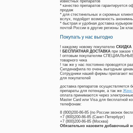
известных препаратов
* качество препаратов гарантируется 
продаж
* для стестинельных и скромных клиент
вслух, подойдет возможность анонимны
* быстрая и удобная доставка курьером
почтой России в другие регионы 1м кла
Покупать у нас выгодно
! каждому новому покупателю
СКИДКА
!
БЕСПЛАТНАЯ ДОСТАВКА
при заказе 
! оптовым покупателям СПЕЦИАЛЬНЫЕ 
товарного чека
! так же у нас постоянно проводятся 
Силденафила по очень выгодным ценам
Cотрудники нашей фирмы прилагают ма
для покупателей
доставка препаратов осуществляется б
препараты для потенции, а так же
Женск
оплата принимаются через электронные
Master Card или Visa для бесплатной 
телефонам:
8
(800
)200-86-85
(
по России звонок бесп
+7
(800
)200-86-85
(
Санкт-Петербург)
+7
(800
)200-86-85
(
Москва)
Обязательно назовите добавочный н