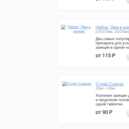
Набор "Два в од
(10x100мг, 10x20мг
Два самых популя
препарата для уси
эрекции в одном н
от 115
Р
Супер Сиалис
20мг + 60мг
Усиление эрекции 
и продление полов
одной таблетке.
от 90
Р