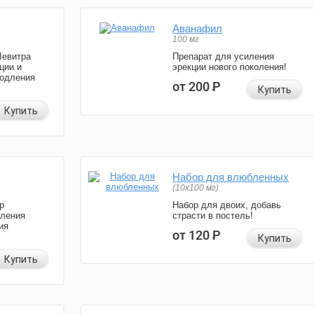
Аванафил
100 мг
Левитра
Препарат для усиления
ции и
эрекции нового поколения!
родления
от 200
Р
Купить
Купить
Набор для влюбленных
(10х100 мг)
р
Набор для двоих, добавь
иления
страсти в постель!
ия
от 120
Р
Купить
Купить