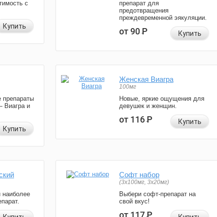
тимость с
препарат для
предотвращения
преждевременной эякуляции.
Купить
от 90
Р
Купить
Женская Виагра
100мг
 препараты
Новые, яркие ощущения для
— Виагра и
девушек и женщин.
от 116
Р
Купить
Купить
ский
Софт набор
(3x100мг, 3x20мг)
и наиболее
Выбери софт-препарат на
парат.
свой вкус!
от 117
Р