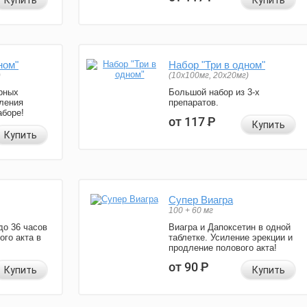
Купить
Купить
ном"
Набор "Три в одном"
)
(10x100мг, 20x20мг)
рных
Большой набор из 3-х
ления
препаратов.
аборе!
от 117
Р
Купить
Купить
Супер Виагра
100 + 60 мг
до 36 часов
Виагра и Дапоксетин в одной
ого акта в
таблетке. Усиление эрекции и
продление полового акта!
от 90
Р
Купить
Купить