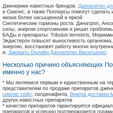
Дженерики известных брендов:
Дапоксетин д
и Сиалис, а также Попперсы помогут сделать
жизни более насыщенной и яркой
Синтетические гормоны роста
: Динатроп, Анс
силы, энергии спортсменам и решат проблем
БАДы и препараты:
Tribulus terrestris, Мориа
Экдистерон повысят выносливость организма,
энергию, восстановят работу многих внутренн
и,
Заказать Онлайн Дапоксетин Васильково
.
Несколько причино объясняющих По
именно у нас?
* Мы являемся первым и единственным на те
представителем по продаже препаратов дже
сиалис софт
, силденафила
,
Виагра доставка 
других известных препаратов
* качество препаратов гарантируется офици
препаратов и успешно подтверждается годам