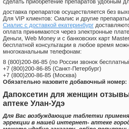
сделать приобретение препаратов удобным д
доставка препаратов осуществляется без вых
Для VIP клиентов: Сиалис и другие препараты
Сиалис с доставкой екатеринбург
доставляютс
оплата принимаются через электронные плат
Деньги, Web Money и с банковских карт Master
бесплатной консультации в любое время мож
многоканальным телефонам:
8
(800
)200-86-85
(
по России звонок бесплатны
+7
(800
)200-86-85
(
Санкт-Петербург)
+7
(800
)200-86-85
(
Москва)
Обязательно назовите добавочный номер: 
Дапоксетин для женщин отзывы
аптеке Улан-Удэ
Для Вас возбуждающие таблетки применя
эррекции в нашей интернет- аптеке город
можете удобно заказать online популярн