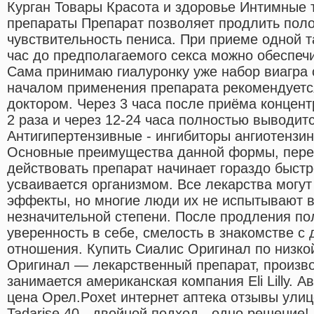
Курган Товары Красота и здоровье Интимные
препараты Препарат позволяет продлить поло
чувствительность пениса. При приеме одной т
час до предполагаемого секса можно обеспеч
Сама принимаю гиалуронку уже набор виагра 
началом применения препарата рекомендуетс
доктором. Через 3 часа после приёма концент
2 раза и через 12-24 часа полностью выводитс
Антигипертензивные - ингибиторы ангиотенз
Основные преимущества данной формы, перед
действовать препарат начинает гораздо быстр
усваивается организмом. Все лекарства могу
эффекты, но многие люди их не испытывают 
незначительной степени. После продления по
уверенность в себе, смелость в знакомстве 
отношения. Купить Сиалис Оригинал по низко
Оригинал — лекарственный препарат, произво
занимается американская компания Eli Lilly. А
цена Орел.Poxet интернет аптека отзывы улиц
Tadarise 40 - двойной подход - одно решение!