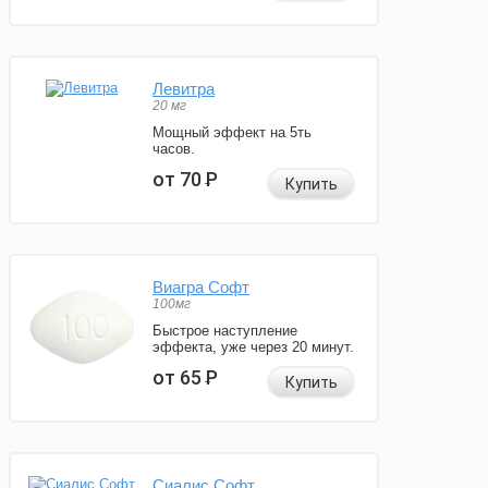
Левитра
20 мг
Мощный эффект на 5ть
часов.
от 70
Р
Купить
Виагра Софт
100мг
Быстрое наступление
эффекта, уже через 20 минут.
от 65
Р
Купить
Сиалис Софт