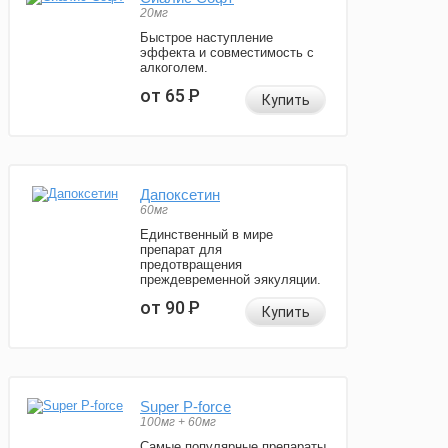
20мг
Быстрое наступление
эффекта и совместимость с
алкоголем.
от 65
Р
Купить
Дапоксетин
60мг
Единственный в мире
препарат для
предотвращения
преждевременной эякуляции.
от 90
Р
Купить
Super P-force
100мг + 60мг
Самые популярные препараты