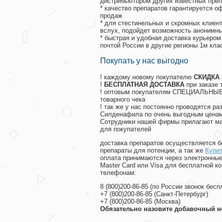
дистрибьютором других известных преп
* качество препаратов гарантируется 
продаж
* для стестинельных и скромных клиент
вслух, подойдет возможность анонимны
* быстрая и удобная доставка курьером
почтой России в другие регионы 1м кла
Покупать у нас выгодно
! каждому новому покупателю
СКИДКА
!
БЕСПЛАТНАЯ ДОСТАВКА
при заказе 
! оптовым покупателям СПЕЦИАЛЬНЫЕ 
товарного чека
! так же у нас постоянно проводятся 
Силденафила по очень выгодным ценам
Cотрудники нашей фирмы прилагают ма
для покупателей
доставка препаратов осуществляется б
препараты для потенции, а так же
Купит
оплата принимаются через электронные
Master Card или Visa для бесплатной 
телефонам:
8
(800
)200-86-85
(
по России звонок бесп
+7
(800
)200-86-85
(
Санкт-Петербург)
+7
(800
)200-86-85
(
Москва)
Обязательно назовите добавочный н