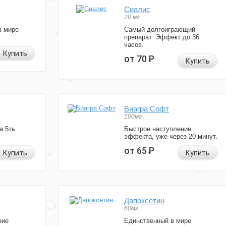
Сиалис
20 мг
в мире
Самый долгоиграющий
препарат. Эффект до 36
часов.
Купить
от 70
Р
Купить
Виагра Софт
100мг
а 5ть
Быстрое наступление
эффекта, уже через 20 минут.
от 65
Р
Купить
Купить
Дапоксетин
60мг
ние
Единственный в мире