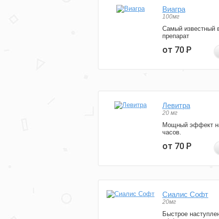
Виагра
100мг
Самый известный 
препарат
от 70
Р
Левитра
20 мг
Мощный эффект н
часов.
от 70
Р
Сиалис Софт
20мг
Быстрое наступле