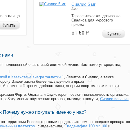
Сиалис 5 мг
5мг
 влагалища
Терапевтическая дозировка
Сиалиса для курсового
приема
Купить
от 60
Р
Купить
с нами
я полноценной счастливой инитмной жизни. Вам помогут средства,
вкой в Казахстане виагра таблетки 1
, Левитра и Сиалис, а также
торону Вашей жизни более насыщенной и яркой
п, Ансомон и Гетропин добавят силы, энергии спортсменам и решат
, Мориамин Форте, Guarana и Экдистерон повысят выносливость организма,
т работу многих внутренних органов, омолодят кожу, и,
Сиалис испания
 Почему нужно покупать именно у нас?
на территории России торговым представителем по продаже препаратов
аложенным платежом
, силденафила
,
Силденафил 100 мг 100
и