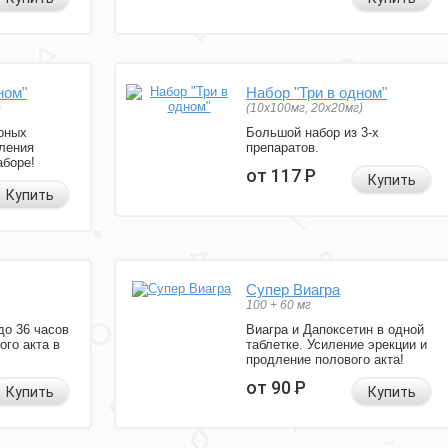
ном"
Набор "Три в одном"
)
(10x100мг, 20x20мг)
рных
Большой набор из 3-х
ления
препаратов.
аборе!
от 117
Р
Купить
Купить
Супер Виагра
100 + 60 мг
до 36 часов
Виагра и Дапоксетин в одной
ого акта в
таблетке. Усиление эрекции и
продление полового акта!
от 90
Р
Купить
Купить