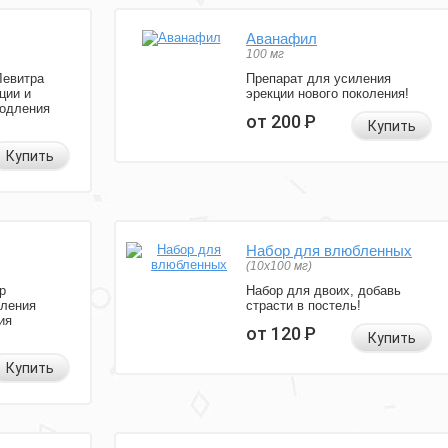
Аванафил
100 мг
Левитра
Препарат для усиления
ции и
эрекции нового поколения!
родления
от 200
Р
Купить
Купить
Набор для влюбленных
(10х100 мг)
р
Набор для двоих, добавь
иления
страсти в постель!
ия
от 120
Р
Купить
Купить