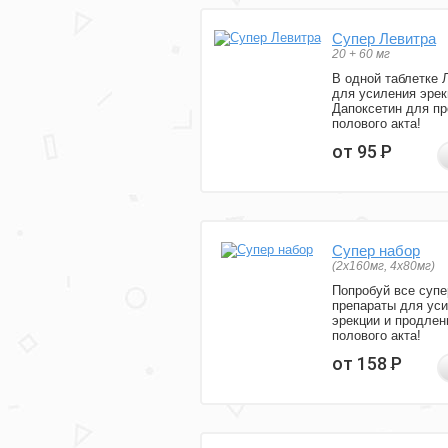
Супер Левитра
20 + 60 мг
В одной таблетке 
для усиления эрек
Дапоксетин для п
полового акта!
от 95
Р
Супер набор
(2х160мг, 4х80мг)
Попробуй все супе
препараты для ус
эрекции и продлен
полового акта!
от 158
Р