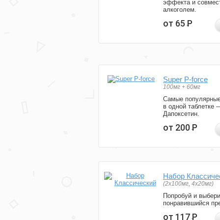
эффекта и совмес
алкоголем.
от 65
Р
Super P-force
100мг + 60мг
Самые популярные
в одной таблетке 
Дапоксетин.
от 200
Р
Набор Классиче
(2x100мг, 4x20мг)
Попробуй и выбер
понравившийся пре
от 117
Р