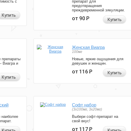
тимость с
препарат для
предотвращения
преждевременной эякуляции.
Купить
от 90
Р
Купить
Женская Виагра
100мг
 препараты
Новые, яркие ощущения для
— Виагра и
девушек и женщин.
от 116
Р
Купить
Купить
ский
Софт набор
(3x100мг, 3x20мг)
и наиболее
Выбери софт-препарат на
парат.
свой вкус!
от 117
Р
Купить
Купить