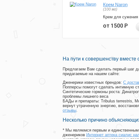
Крем Naron
(100 мг)
Крем для сужения
от 1500
Р
На пути к совершенству вместе 
Предлагаем Вам сделать первый шаг дл
придагаемые на нашем сайте:
Дженерики известных брендов:
С доста
Попперсы помогут сделать интимную с
Синтетические гормоны роста
: Динатро
проблемы лишнего веса
БАДы и препараты:
Tribulus terrestris
вернут утраченную энергию, восстановя
отзывы
.
Несколько причино объясняющих
* Мы являемся первым и единственным 
дженериков
Интернет аптека сиалис н