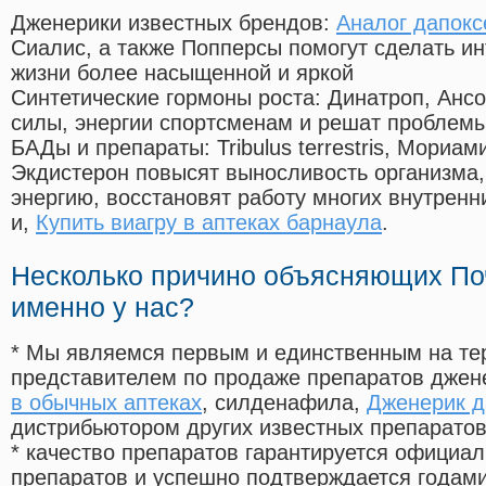
Дженерики известных брендов:
Аналог дапокс
Сиалис, а также Попперсы помогут сделать и
жизни более насыщенной и яркой
Синтетические гормоны роста
: Динатроп, Анс
силы, энергии спортсменам и решат проблем
БАДы и препараты:
Tribulus terrestris, Мориа
Экдистерон повысят выносливость организма,
энергию, восстановят работу многих внутренн
и,
Купить виагру в аптеках барнаула
.
Несколько причино объясняющих По
именно у нас?
* Мы являемся первым и единственным на те
представителем по продаже препаратов дже
в обычных аптеках
, силденафила
,
Дженерик д
дистрибьютором других известных препарато
* качество препаратов гарантируется офици
препаратов и успешно подтверждается годам