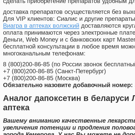
сделать приобретение препаратов удобным д
доставка препаратов осуществляется без вых
Для VIP клиентов: Сиалис и другие препараты
Виагра в аптеках волжский
доставляются круг
оплата принимаются через электронные плат
Деньги, Web Money и с банковских карт Master
бесплатной консультации в любое время мож
многоканальным телефонам:
8
(800
)200-86-85
(
по России звонок бесплатны
+7
(800
)200-86-85
(
Санкт-Петербург)
+7
(800
)200-86-85
(
Москва)
Обязательно назовите добавочный номер: 
Аналог дапоксетин в беларуси 
аптека
Вашему вниманию качественные лекарств
увеличения потенции и продления полово
города Кемерова. У нас Вы можете не до