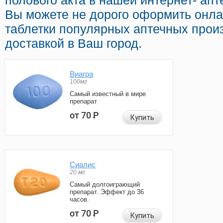
полового акта в нашей интернет- апт
Вы можете не дорого оформить онла
таблетки популярных аптечных прои
доставкой в Ваш город.
Виагра
100мг
Самый известный в мире
препарат
от 70
Р
Купить
Сиалис
20 мг
Самый долгоиграющий
препарат. Эффект до 36
часов.
от 70
Р
Купить