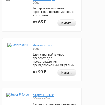
20мг
Быстрое наступление
эффекта и совместимость с
алкоголем.
от 65
Р
Купить
Дапоксетин
60мг
Единственный в мире
препарат для
предотвращения
преждевременной эякуляции.
от 90
Р
Купить
Super P-force
100мг + 60мг
Самые популярные препараты