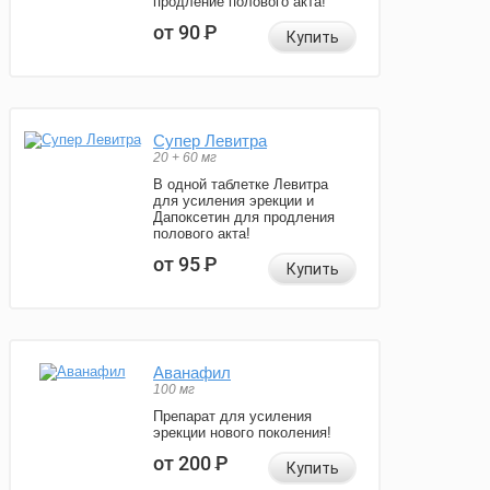
продление полового акта!
от 90
Р
Купить
Супер Левитра
20 + 60 мг
В одной таблетке Левитра
для усиления эрекции и
Дапоксетин для продления
полового акта!
от 95
Р
Купить
Аванафил
100 мг
Препарат для усиления
эрекции нового поколения!
от 200
Р
Купить