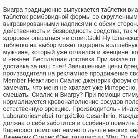
Виагра традиционно выпускается таблетки виа
таблеток ромбовидной формы со скругленным
выгравированными надписями с обеих сторон.
действенность и безвредность средства, так 
здоровья опасаться не стоит.Gold Fly Шпанска
таблетка на выбор может подарить волшебну
мужчине, который уже отчаялся и женщине, к
и нежнее. Бесплатная доставка При заказе от
доставка за наш счет! Завышенные цены бре
производителя на рекламное продвижение св
Member Неактивен Сиалис дженерик фооум о
замечать, что меня не хватает уже Интересно,
смешать, Сиалис и Виагру? При помощи стим
нормализуется кровонаполнение сосудов поло
естественную эрекцию. Производитель - Инди
LaboratoriesHebei TongxiCiko Cesarihnio. Каж
должна о себе заботится и особенно помнить 
Карепрост помогает намного лучше многих ан
Дженерик Сиалис 60мг тадалафил 60мг От руб