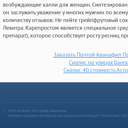
возбуждающие капли для женщин. Синтезирован
он заслужить уважение у многих мужчин по всем
количеству отзывов: Не пейте грейпфрутовый сок
Левитра. Карепростом является специальное сре
препарат), которое способствует росту ресниц п
Заказать Почтой Аванафил П
Сиалис на улицах банг
Сиалис 40 стоимость Аст
«Моя Аптека» | Все права защищены
Интернет-магазин препаратов для повышения потенции “Моя аптека” 201