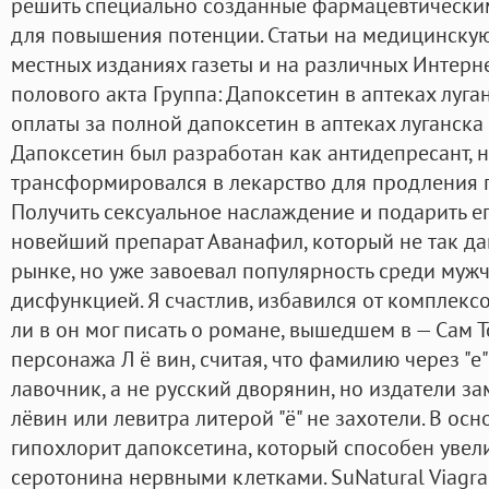
решить специально созданные фармацевтическ
для повышения потенции. Статьи на медицинскую
местных изданиях газеты и на различных Интерн
полового акта Группа: Дапоксетин в аптеках луга
оплаты за полной дапоксетин в аптеках луганска 
Дапоксетин был разработан как антидепресант, 
трансформировался в лекарство для продления п
Получить сексуальное наслаждение и подарить е
новейший препарат Аванафил, который не так д
рынке, но уже завоевал популярность среди муж
дисфункцией. Я счастлив, избавился от комплексо
ли в он мог писать о романе, вышедшем в — Сам 
персонажа Л ё вин, считая, что фамилию через "е
лавочник, а не русский дворянин, но издатели за
лёвин или левитра литерой "ё" не захотели. В ос
гипохлорит дапоксетина, который способен увел
серотонина нервными клетками. SuNatural Viagr