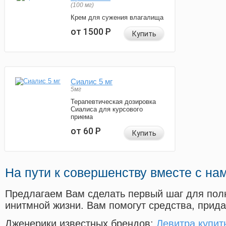
(100 мг)
Крем для сужения влагалища
от 1500
Р
Купить
Сиалис 5 мг
5мг
Терапевтическая дозировка
Сиалиса для курсового
приема
от 60
Р
Купить
На пути к совершенству вместе с на
Предлагаем Вам сделать первый шаг для пол
инитмной жизни. Вам помогут средства, прид
Дженерики известных брендов:
Левитра купит