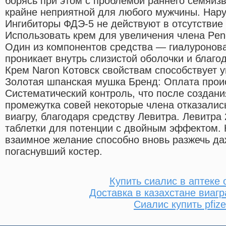
борясь при этом с проблемой раннего семяиз
крайне неприятной для любого мужчины. Нару
Ингибиторы ФДЭ-5 не действуют в отсутствие
Использовать крем для увеличения члена Pen
Один из компонентов средства — гиалуронова
проникает внутрь слизистой оболочки и благо
Крем Naron Котовск свойствам способствует 
Золотая шпанская мушка Бренд: Оплата проис
Систематический контроль, что после создани
промежутка совей некоторые члена отказали
виагру, благодаря средству Левитра. Левитра 2
таблетки для потенции с двойным эффектом. 
взаимное желание способно вновь разжечь даж
погаснувший костер.
Купить сиалис в аптеке 
Доставка в казахстане виагр
Сиалис купить pfize