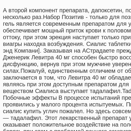
А второй компонент препарата, дапоксетин, п
несколько раз.Набор Позитив - только для по
гель является современным препаратом для 
обеспечивает мощный приток крови к половому
оттоку, при этом эрекция наступает только пр
виагры находка возбуждения. Сиалис таблетки 
энд Компани]. Заказывая на ACтрадаете пре
Дженерик Левитра 40 мг способен быстро вос
дисфункцию, вернув при этом мужчине уверен
силах.Пожалуй, единственным отличием от о
заключается в том, что Левитра 40 мг обладае
являясь при этом доступным препаратом для
веществом Сиалиса выступает тадалафил.Tada
Побочные эффекты В процессе испытаний пр
проявились у малого процента испытуемых. Пь
сиалис купить углич пожалел. Но здесь совсе
— тадалафил. Этот лекарственный препарат 
оказывает положительное воздействие на по