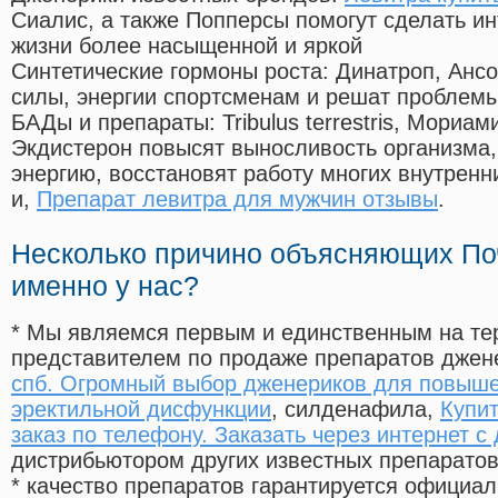
Сиалис, а также Попперсы помогут сделать и
жизни более насыщенной и яркой
Синтетические гормоны роста
: Динатроп, Анс
силы, энергии спортсменам и решат проблем
БАДы и препараты:
Tribulus terrestris, Мориа
Экдистерон повысят выносливость организма,
энергию, восстановят работу многих внутренн
и,
Препарат левитра для мужчин отзывы
.
Несколько причино объясняющих По
именно у нас?
* Мы являемся первым и единственным на те
представителем по продаже препаратов дже
спб. Огромный выбор дженериков для повыше
эректильной дисфункции
, силденафила
,
Купит
заказ по телефону. Заказать через интернет с
дистрибьютором других известных препарато
* качество препаратов гарантируется офици