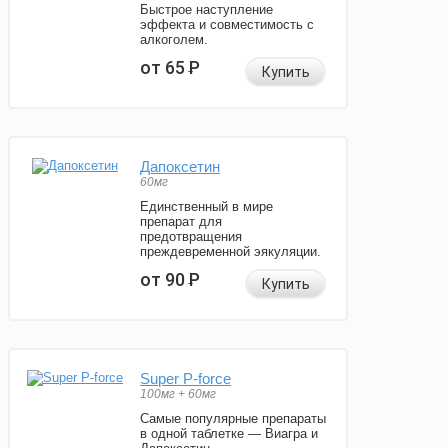
Быстрое наступление
эффекта и совместимость с
алкоголем.
от 65
Р
Купить
Дапоксетин
60мг
Единственный в мире
препарат для
предотвращения
преждевременной эякуляции.
от 90
Р
Купить
Super P-force
100мг + 60мг
Самые популярные препараты
в одной таблетке — Виагра и