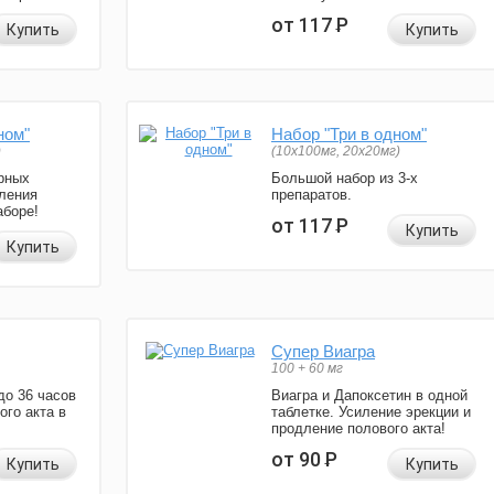
от 117
Р
Купить
Купить
ном"
Набор "Три в одном"
)
(10x100мг, 20x20мг)
рных
Большой набор из 3-х
ления
препаратов.
аборе!
от 117
Р
Купить
Купить
Супер Виагра
100 + 60 мг
до 36 часов
Виагра и Дапоксетин в одной
ого акта в
таблетке. Усиление эрекции и
продление полового акта!
от 90
Р
Купить
Купить