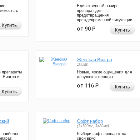
ние
Единственный в мире
тимость с
препарат для
предотвращения
преждевременной эякуляции.
Купить
от 90
Р
Купить
Женская Виагра
100мг
 препараты
Новые, яркие ощущения для
— Виагра и
девушек и женщин.
от 116
Р
Купить
Купить
ский
Софт набор
(3x100мг, 3x20мг)
и наиболее
Выбери софт-препарат на
парат.
свой вкус!