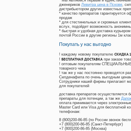
* Мы являемся первым и единственным 
дженериков
Левитра цена в Пскове
, си
дистрибьютором других известных преп
* качество препаратов гарантируется 
продаж
* для стестинельных и скромных клиент
вслух, подойдет возможность анонимны
* быстрая и удобная доставка курьером
почтой России в другие регионы 1м кла
Покупать у нас выгодно
СКИДКА 
! каждому новому покупателю
БЕСПЛАТНАЯ ДОСТАВКА
!
при заказе тов
! оптовым покупателям СПЕЦИАЛЬНЫЕ 
товарного чека
! так же у нас постоянно проводятся 
Силденафила по очень выгодным ценам
Cотрудники нашей фирмы прилагают ма
для покупателей
доставка препаратов осуществляется б
препараты для потенции, а так же
Дапок
оплата принимаются через электронные
Master Card или Visa для бесплатной 
телефонам:
8
(800
)200-86-85
(
по России звонок бесп
+7
(800
)200-86-85
(
Санкт-Петербург)
+7
(800
)200-86-85
(
Москва)