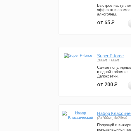
Быстрое наступле
эффекта и совмес
алкоголем.
от 65
Р
Super P-force
100мг + 60мг
Самые популярные
в одной таблетке 
Дапоксетин.
от 200
Р
Набор Классиче
(2x100мг, 4x20мг)
Попробуй и выбер
понравившийся пре