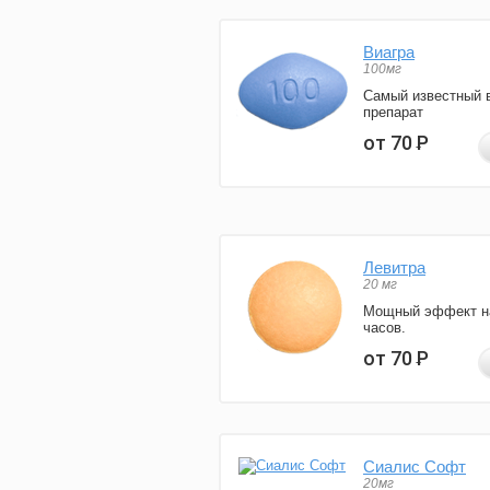
Виагра
100мг
Самый известный 
препарат
от 70
Р
Левитра
20 мг
Мощный эффект н
часов.
от 70
Р
Сиалис Софт
20мг