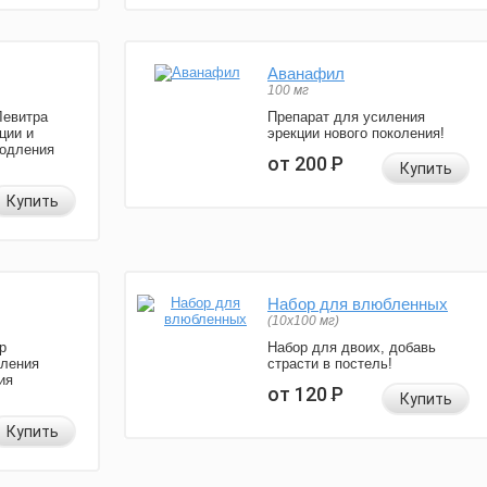
Аванафил
100 мг
Левитра
Препарат для усиления
ции и
эрекции нового поколения!
родления
от 200
Р
Купить
Купить
Набор для влюбленных
(10х100 мг)
р
Набор для двоих, добавь
иления
страсти в постель!
ия
от 120
Р
Купить
Купить