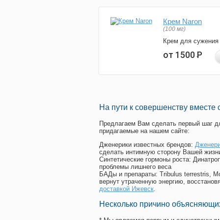
Крем Naron
(100 мг)
Крем для сужения
от 1500
Р
На пути к совершенству вместе 
Предлагаем Вам сделать первый шаг дл
придагаемые на нашем сайте:
Дженерики известных брендов:
Дженери
сделать интимную сторону Вашей жизн
Синтетические гормоны роста
: Динатро
проблемы лишнего веса
БАДы и препараты:
Tribulus terrestris
вернут утраченную энергию, восстановя
доставкой Ижевск
.
Несколько причино объясняющих