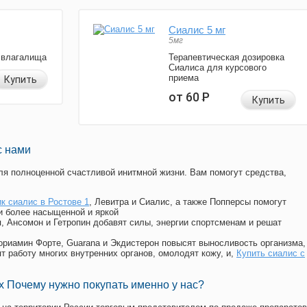
Сиалис 5 мг
5мг
 влагалища
Терапевтическая дозировка
Сиалиса для курсового
приема
Купить
от 60
Р
Купить
с нами
я полноценной счастливой инитмной жизни. Вам помогут средства,
к сиалис в Ростове 1
, Левитра и Сиалис, а также Попперсы помогут
и более насыщенной и яркой
п, Ансомон и Гетропин добавят силы, энергии спортсменам и решат
, Мориамин Форте, Guarana и Экдистерон повысят выносливость организма,
т работу многих внутренних органов, омолодят кожу, и,
Купить сиалис с
 Почему нужно покупать именно у нас?