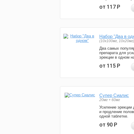
от 117
Р
Набор "Два в од
(10x100мг, 10x20мг
Два самых популя
препарата для уси
эрекции в одном н
от 115
Р
Супер Сиалис
20мг + 60мг
Усиление эрекции 
и продление полов
одной таблетке.
от 90
Р