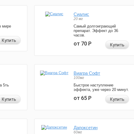
Сиалис
20 мг
в мире
Самый долгоиграющий
препарат. Эффект до 36
часов.
Купить
от 70
Р
Купить
Виагра Софт
100мг
а 5ть
Быстрое наступление
эффекта, уже через 20 минут.
от 65
Р
Купить
Купить
Дапоксетин
60мг