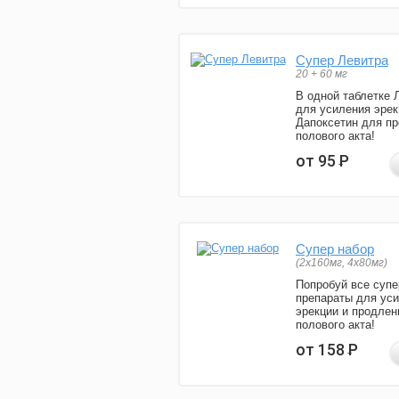
Супер Левитра
20 + 60 мг
В одной таблетке 
для усиления эрек
Дапоксетин для п
полового акта!
от 95
Р
Супер набор
(2х160мг, 4х80мг)
Попробуй все супе
препараты для ус
эрекции и продлен
полового акта!
от 158
Р