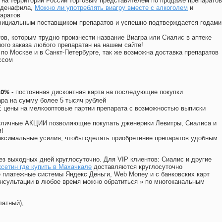
на территории России торговым представителем по продаже препаратов
лденафила
,
Можно ли употреблять виагру вместе с алкоголем
и
аратов
официальным поставщиком препаратов и успешно подтверждается годами
ов, которым трудно произнести название Виагра или Сиалис в аптеке
ого заказа любого препаратан на нашем сайте!
 по Москве и в Санкт-Петербурге, так же возможна доставка препаратов
ссом
10%
- постоянная дисконтная карта на последующие покупки
ара на сумму более 5 тысяч рублей
цены на мелкооптовые партии препарата с возможностью выписки
различные АКЦИИ позволяющие покупать дженерики Левитры, Сиалиса и
!
ксимальные усилия, чтобы сделать приобретение препаратов удобным
ез выходных дней круглосуточно. Для VIP клиентов: Сиалис и другие
сетин где купить в Махачкале
доставляются круглосуточно
 платежные системы Яндекс Деньги, Web Money и с банковских карт
консультации в любое время можно обратиться
»
по многоканальным
латный),