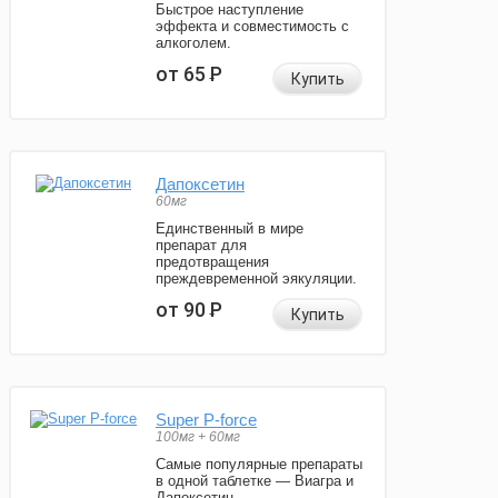
Быстрое наступление
эффекта и совместимость с
алкоголем.
от 65
Р
Купить
Дапоксетин
60мг
Единственный в мире
препарат для
предотвращения
преждевременной эякуляции.
от 90
Р
Купить
Super P-force
100мг + 60мг
Самые популярные препараты
в одной таблетке — Виагра и
Дапоксетин.