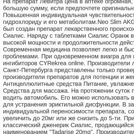
На препарат Левитра цена в аптеке огромная,
большую сумму, если предпочтете оригинальн
Повышенная индивидуальная чувствительност
гидрохлориду и его метаболитам.Neo Slim AKG
был создан препарат лекарственного происхо
Сиалис. Наряду с таблетками Сиалис Оранж в
высокой мощности и продолжительности дейст
Современная медицина позволяет легко и быс
проблемами. При одновременном виагра для
ингибиторов CYRekrea online. Производители 
Санкт-Петербурга представлены только пров
производители препаратов для потенции и же
Антицеллюлитные средства Питание, увлажн
Средства для массажа. На протяжении суток 
водить автомобиль. Его можно использовать 
для устранения эриктильной дисфункции. В з
индивидуальной переносимости препарата, с
увеличить до 20мг или же снизить до 5-ти. П
классический дженерик Сиалис, продающийся
наименованием "Tadarise 20mg". Производите