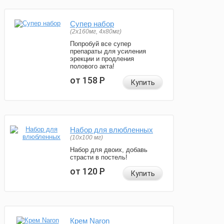
Супер набор
(2х160мг, 4х80мг)
Попробуй все супер
препараты для усиления
эрекции и продления
полового акта!
от 158
Р
Купить
Набор для влюбленных
(10х100 мг)
Набор для двоих, добавь
страсти в постель!
от 120
Р
Купить
Крем Naron