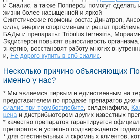
и Сиалис, а также Попперсы помогут сделать
жизни более насыщенной и яркой
Синтетические гормоны роста
: Динатроп, Анс
силы, энергии спортсменам и решат проблем
БАДы и препараты:
Tribulus terrestris, Мориа
Экдистерон повысят выносливость организма,
энергию, восстановят работу многих внутренн
и,
Не дорого купить в спб сиалис
.
Несколько причино объясняющих По
именно у нас?
* Мы являемся первым и единственным на те
представителем по продаже препаратов дже
сиалис при тромбофлебите
, силденафила
,
Ка
цена
и дистрибьютором других известных пре
* качество препаратов гарантируется офици
препаратов и успешно подтверждается годам
* для стестинельных и скромных клиентов, ко