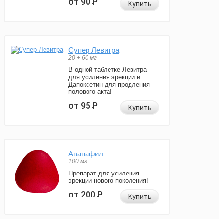
от 90
Р
Купить
Супер Левитра
20 + 60 мг
В одной таблетке Левитра
для усиления эрекции и
Дапоксетин для продления
полового акта!
от 95
Р
Купить
Аванафил
100 мг
Препарат для усиления
эрекции нового поколения!
от 200
Р
Купить