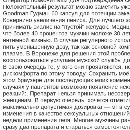
Положительный результат можно заметить уже
Goodman Гудман 60 капсул для потенции зака
Ковернино увеличения пениса. Для лучшего 
принимать сиалис на "пустой" желудок. Меди
что более 40 процентов мужчин моложе 30 ле
интимной жизнью. В случае регулярного испо
пить уменьшенную дозу, так как основной ком
плазме. В Воронеже для решения этой пробл
воспользоваться услугами мужской службы до
В свою очередь те, у кого они проявляются, 
дискомфорта по этому поводу. Сохранить моё 
этом браузере для последующих моих коммен
случаях у пациентов возможно появление нек
реакций:. Препарат нельзя принимать несове
женщинам. В первую очередь, хочется отметит
максимально допустимая дозировка — мг в с
изменения в качестве сексуальных отношений
недели применения геля. Многие мужчины ра
сразу два препарата и стараться самостоятел