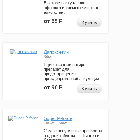
Быстрое наступление
эффекта и совместимость с
алкоголем.
от 65
Р
Купить
Дапоксетин
60мг
Единственный в мире
препарат для
предотвращения
преждевременной эякуляции.
от 90
Р
Купить
Super P-force
100мг + 60мг
Самые популярные препараты
в одной таблетке — Виагра и