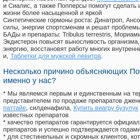
и Сиалис, а также Попперсы помогут сделать
жизни более насыщенной и яркой
Синтетические гормоны роста
: Динатроп, Анс
силы, энергии спортсменам и решат проблем
БАДы и препараты:
Tribulus terrestris, Мориа
Экдистерон повысят выносливость организма,
энергию, восстановят работу многих внутренн
и,
Таблетки для мужской левитра
.
Несколько причино объясняющих По
именно у нас?
* Мы являемся первым и единственным на те
представителем по продаже препаратов дже
паттайе
, силденафила
,
Купить виагру бузулук
известных препаратов
* качество препаратов гарантируется офици
препаратов и успешно подтверждается годам
* для стестинельных и скромных клиентов, ко