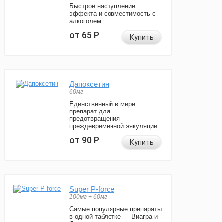
Быстрое наступление
эффекта и совместимость с
алкоголем.
от 65
Р
Купить
Дапоксетин
60мг
Единственный в мире
препарат для
предотвращения
преждевременной эякуляции.
от 90
Р
Купить
Super P-force
100мг + 60мг
Самые популярные препараты
в одной таблетке — Виагра и