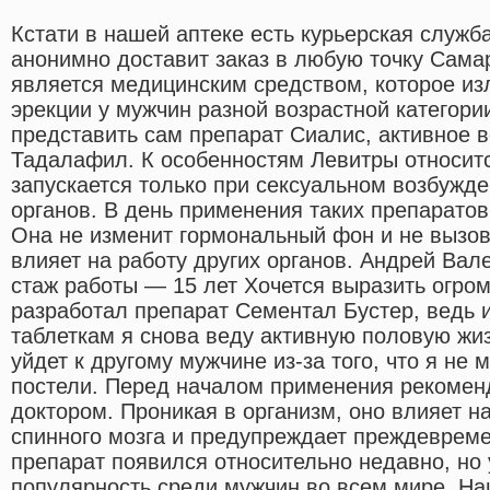
Кстати в нашей аптеке есть курьерская служба
анонимно доставит заказ в любую точку Сама
является медицинским средством, которое из
эрекции у мужчин разной возрастной категори
представить сам препарат Сиалис, активное 
Тадалафил. К особенностям Левитры относитс
запускается только при сексуальном возбужд
органов. В день применения таких препаратов
Она не изменит гормональный фон и не вызов
влияет на работу других органов. Андрей Вале
стаж работы — 15 лет Хочется выразить огром
разработал препарат Сементал Бустер, ведь 
таблеткам я снова веду активную половую жиз
уйдет к другому мужчине из-за того, что я не 
постели. Перед началом применения рекоменд
доктором. Проникая в организм, оно влияет 
спинного мозга и предупреждает преждеврем
препарат появился относительно недавно, но 
популярность среди мужчин во всем мире. На