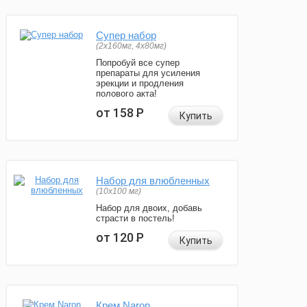
Супер набор
(2х160мг, 4х80мг)
Попробуй все супер
препараты для усиления
эрекции и продления
полового акта!
от 158
Р
Купить
Набор для влюбленных
(10х100 мг)
Набор для двоих, добавь
страсти в постель!
от 120
Р
Купить
Крем Naron