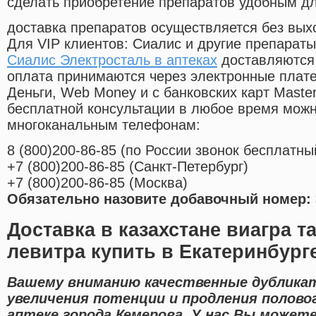
сделать приобретение препаратов удобным д
доставка препаратов осуществляется без вых
Для VIP клиентов: Сиалис и другие препараты
Сиалис Электросталь в аптеках
доставляются 
оплата принимаются через электронные плат
Деньги, Web Money и с банковских карт Master
бесплатной консультации в любое время мож
многоканальным телефонам:
8
(800
)200-86-85
(
по России звонок бесплатны
+7
(800
)200-86-85
(
Санкт-Петербург)
+7
(800
)200-86-85
(
Москва)
Обязательно назовите добавочный номер: 
Доставка в казахстане виагра т
левитра купить в Екатеринбург
Вашему вниманию качественные дублика
увеличения потенции и продления полово
аптеке города Кемерова. У нас Вы можете