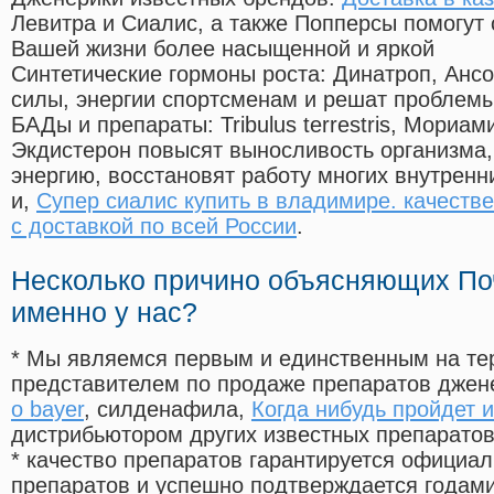
Левитра и Сиалис, а также Попперсы помогут
Вашей жизни более насыщенной и яркой
Синтетические гормоны роста
: Динатроп, Анс
силы, энергии спортсменам и решат проблем
БАДы и препараты:
Tribulus terrestris, Мориа
Экдистерон повысят выносливость организма,
энергию, восстановят работу многих внутренн
и,
Супер сиалис купить в владимире. качеств
с доставкой по всей России
.
Несколько причино объясняющих По
именно у нас?
* Мы являемся первым и единственным на те
представителем по продаже препаратов дже
о bayer
, силденафила
,
Когда нибудь пройдет и
дистрибьютором других известных препарато
* качество препаратов гарантируется офици
препаратов и успешно подтверждается годам