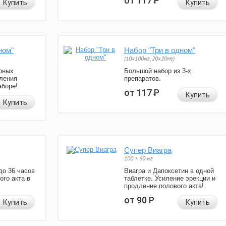
от 117
Р
Купить
Купить
ном"
Набор "Три в одном"
(10x100мг, 20x20мг)
рных
Большой набор из 3-х
ления
препаратов.
аборе!
от 117
Р
Купить
Купить
Супер Виагра
100 + 60 мг
до 36 часов
Виагра и Дапоксетин в одной
ого акта в
таблетке. Усиление эрекции и
продление полового акта!
от 90
Р
Купить
Купить