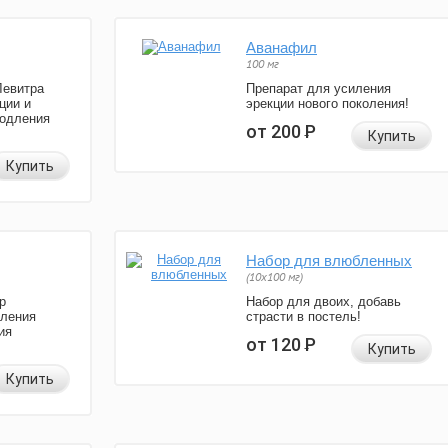
Аванафил
100 мг
Левитра
Препарат для усиления
ции и
эрекции нового поколения!
родления
от 200
Р
Купить
Купить
Набор для влюбленных
(10х100 мг)
р
Набор для двоих, добавь
иления
страсти в постель!
ия
от 120
Р
Купить
Купить