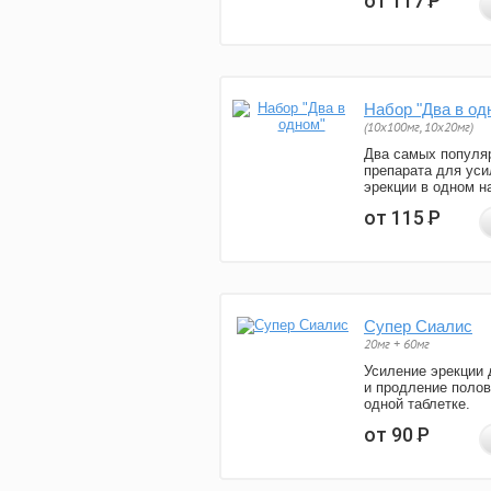
от 117
Р
Набор "Два в од
(10x100мг, 10x20мг)
Два самых популя
препарата для уси
эрекции в одном н
от 115
Р
Супер Сиалис
20мг + 60мг
Усиление эрекции 
и продление полов
одной таблетке.
от 90
Р