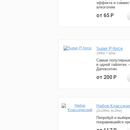
эффекта и совмес
алкоголем.
от 65
Р
Super P-force
100мг + 60мг
Самые популярные
в одной таблетке 
Дапоксетин.
от 200
Р
Набор Классиче
(2x100мг, 4x20мг)
Попробуй и выбер
понравившийся пре