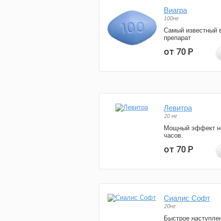
Виагра
100мг
Самый известный 
препарат
от 70
Р
Левитра
20 мг
Мощный эффект н
часов.
от 70
Р
Сиалис Софт
20мг
Быстрое наступле