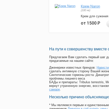
Крем Naron
(100 мг)
Крем для сужения
от 1500
Р
На пути к совершенству вместе 
Предлагаем Вам сделать первый шаг дл
придагаемые на нашем сайте:
Дженерики известных брендов:
Навести
сделать интимную сторону Вашей жизн
Синтетические гормоны роста
: Динатро
проблемы лишнего веса
БАДы и препараты:
Tribulus terrestris
вернут утраченную энергию, восстановя
самаре
.
Несколько причино объясняющих
* Мы являемся первым и единственным 
дженериков
Левитра в спб купить цены