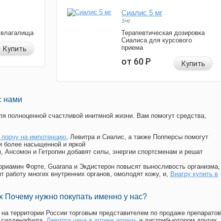
Сиалис 5 мг
5мг
 влагалища
Терапевтическая дозировка
Сиалиса для курсового
приема
Купить
от 60
Р
Купить
с нами
я полноценной счастливой инитмной жизни. Вам помогут средства,
 порчу на импотенцию
, Левитра и Сиалис, а также Попперсы помогут
и более насыщенной и яркой
п, Ансомон и Гетропин добавят силы, энергии спортсменам и решат
, Мориамин Форте, Guarana и Экдистерон повысят выносливость организма,
т работу многих внутренних органов, омолодят кожу, и,
Виагру купить в
 Почему нужно покупать именно у нас?
на территории России торговым представителем по продаже препаратов
, силденафила
,
Левитра цена в аптеке апрель
и дистрибьютором других