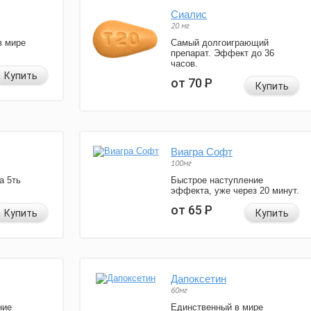
Сиалис
20 мг
в мире
Самый долгоиграющий
препарат. Эффект до 36
часов.
Купить
от 70
Р
Купить
Виагра Софт
100мг
а 5ть
Быстрое наступление
эффекта, уже через 20 минут.
от 65
Р
Купить
Купить
Дапоксетин
60мг
ние
Единственный в мире