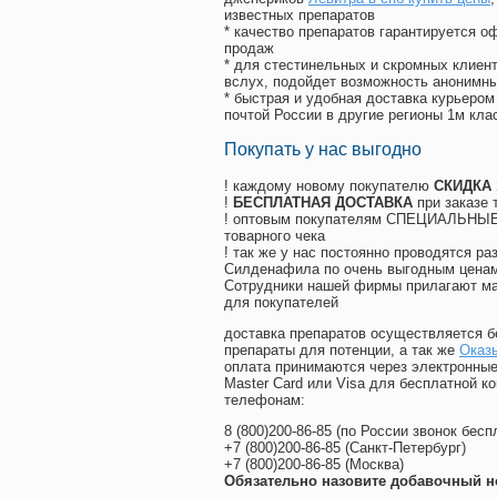
известных препаратов
* качество препаратов гарантируется 
продаж
* для стестинельных и скромных клиент
вслух, подойдет возможность анонимны
* быстрая и удобная доставка курьером
почтой России в другие регионы 1м кла
Покупать у нас выгодно
! каждому новому покупателю
СКИДКА
!
БЕСПЛАТНАЯ ДОСТАВКА
при заказе 
! оптовым покупателям СПЕЦИАЛЬНЫЕ 
товарного чека
! так же у нас постоянно проводятся 
Силденафила по очень выгодным ценам
Cотрудники нашей фирмы прилагают ма
для покупателей
доставка препаратов осуществляется б
препараты для потенции, а так же
Оказы
оплата принимаются через электронные
Master Card или Visa для бесплатной 
телефонам:
8
(800
)200-86-85
(
по России звонок бесп
+7
(800
)200-86-85
(
Санкт-Петербург)
+7
(800
)200-86-85
(
Москва)
Обязательно назовите добавочный н