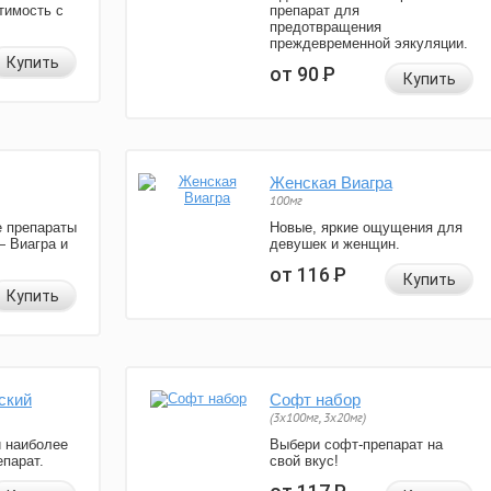
тимость с
препарат для
предотвращения
преждевременной эякуляции.
Купить
от 90
Р
Купить
Женская Виагра
100мг
 препараты
Новые, яркие ощущения для
— Виагра и
девушек и женщин.
от 116
Р
Купить
Купить
ский
Софт набор
(3x100мг, 3x20мг)
и наиболее
Выбери софт-препарат на
парат.
свой вкус!