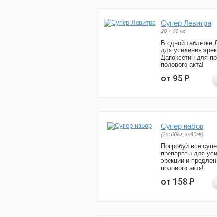
Супер Левитра
20 + 60 мг
В одной таблетке 
для усиления эрек
Дапоксетин для п
полового акта!
от 95
Р
Супер набор
(2х160мг, 4х80мг)
Попробуй все супе
препараты для ус
эрекции и продлен
полового акта!
от 158
Р