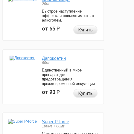
20мг
Быстрое наступление
эффекта и совместимость с
алкоголем.
от 65
Р
Купить
Дапоксетин
60мг
Единственный в мире
препарат для
предотвращения
преждевременной эякуляции.
от 90
Р
Купить
Super P-force
100мг + 60мг
Самые популярные препараты