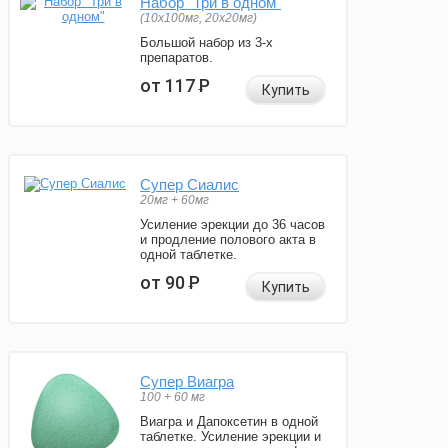
Набор "Три в одном"
(10x100мг, 20x20мг)
Большой набор из 3-х
препаратов.
от 117
Р
Купить
Супер Сиалис
20мг + 60мг
Усиление эрекции до 36 часов
и продление полового акта в
одной таблетке.
от 90
Р
Купить
Супер Виагра
100 + 60 мг
Виагра и Дапоксетин в одной
таблетке. Усиление эрекции и