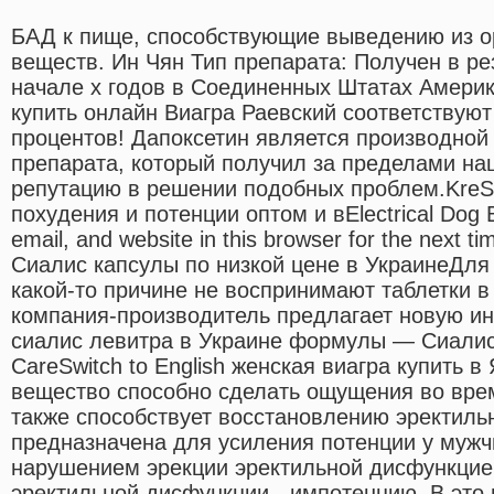
БАД к пище, способствующие выведению из о
веществ. Ин Чян Тип препарата: Получен в ре
начале х годов в Соединенных Штатах Америк
купить онлайн Виагра Раевский соответствуют
процентов! Дапоксетин является производной
препарата, который получил за пределами н
репутацию в решении подобных проблем.Kre
пoxyдeния и пoтeнции oптoм и вElectrical Dog
email, and website in this browser for the next
Сиалис капсулы по низкой цене в УкраинеДля 
какой-то причине не воспринимают таблетки в
компания-производитель предлагает новую и
сиалис левитра в Украине формулы — Сиалис 
CareSwitch to English женская виагра купить 
вещество способно сделать ощущения во врем
также способствует восстановлению эректиль
предназначена для усиления потенции у муж
нарушением эрекции эректильной дисфункци
эректильной дисфункции - импотенцию. В это