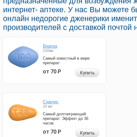
предназначенные для возбуждения 
интернет- аптеке. У нас Вы можете 
онлайн недорогие дженерики имени
производителей с доставкой почтой 
Виагра
100мг
Самый известный в мире
препарат
от 70
Р
Купить
Сиалис
20 мг
Самый долгоиграющий
препарат. Эффект до 36
часов.
от 70
Р
Купить