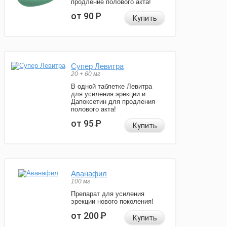
продление полового акта!
от 90
Р
Купить
Супер Левитра
20 + 60 мг
В одной таблетке Левитра
для усиления эрекции и
Дапоксетин для продления
полового акта!
от 95
Р
Купить
Аванафил
100 мг
Препарат для усиления
эрекции нового поколения!
от 200
Р
Купить