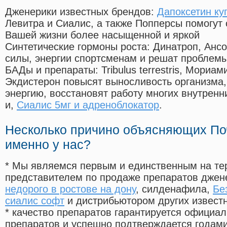
Дженерики известных брендов:
Дапоксетин ку
Левитра и Сиалис, а также Попперсы помогут
Вашей жизни более насыщенной и яркой
Синтетические гормоны роста
: Динатроп, Анс
силы, энергии спортсменам и решат проблем
БАДы и препараты:
Tribulus terrestris, Мориа
Экдистерон повысят выносливость организма,
энергию, восстановят работу многих внутренн
и,
Сиалис 5мг и адреноблокатор
.
Несколько причино объясняющих По
именно у нас?
* Мы являемся первым и единственным на те
представителем по продаже препаратов дже
недорого в ростове на дону
, силденафила
,
Бе
сиалис софт
и дистрибьютором других извест
* качество препаратов гарантируется офици
препаратов и успешно подтверждается годам