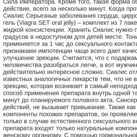
Сила Императора. Кроме того, такая форма о
действие, всего за несколько минут. Когда п
Сиалис Серьезные заболевания сердца, цирро
гель (Viagra SET oral jelly) – комплект из 7 па
жидкой консистенции. Хранить Сиалис нужно п
градусов в недоступном для детей месте. То
применяется за 1 час до сексуального контакт
признаками импотенции чаще всего дает каче
улучшение эрекции. Считается, что с подарк
человечества разобраться легче, а вот мужчи
действительно интересное сложно. Сиалис отл
известных аналогичных лекарств тем, что не
эрекцию, которая возникает в самый неподхо
способ применения препарата внутрь одной та
минут до планируемого полового акта. Синсе
действий, не вызывает привыкание. Также как
компоненты похожих препаратов, он проявля
только в случае естественного сексуального в
препарата входят только натуральные компон
женскому организму. С помощью гормонально