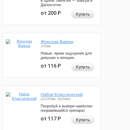
в одной таблетке — Виагра и
Дапоксетин.
от 200
Р
Купить
Женская Виагра
100мг
Новые, яркие ощущения для
девушек и женщин.
от 116
Р
Купить
Набор Классический
(2x100мг, 4x20мг)
Попробуй и выбери наиболее
понравившийся препарат.
от 117
Р
Купить