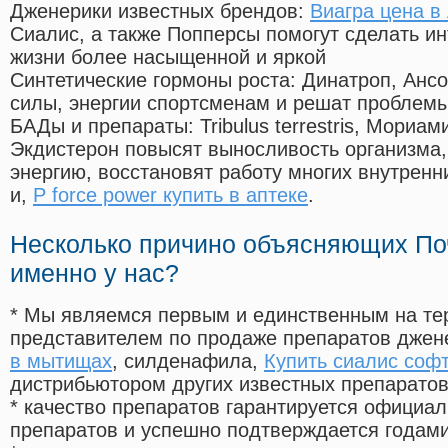
Дженерики известных брендов:
Виагра цена в
Сиалис, а также Попперсы помогут сделать и
жизни более насыщенной и яркой
Синтетические гормоны роста
: Динатроп, Анс
силы, энергии спортсменам и решат проблем
БАДы и препараты:
Tribulus terrestris, Мориа
Экдистерон повысят выносливость организма,
энергию, восстановят работу многих внутренн
и,
P force power купить в аптеке
.
Несколько причино объясняющих По
именно у нас?
* Мы являемся первым и единственным на те
представителем по продаже препаратов дже
в мытищах
, силденафила
,
Купить сиалис софт
дистрибьютором других известных препарато
* качество препаратов гарантируется офици
препаратов и успешно подтверждается годам