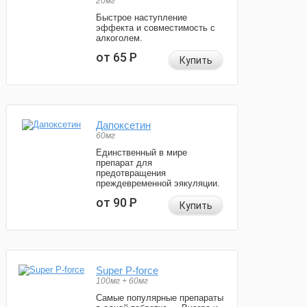
20мг
Быстрое наступление
эффекта и совместимость с
алкоголем.
от 65
Р
Купить
Дапоксетин
60мг
Единственный в мире
препарат для
предотвращения
преждевременной эякуляции.
от 90
Р
Купить
Super P-force
100мг + 60мг
Самые популярные препараты