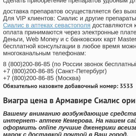
сделать приобретение препаратов удобным д
доставка препаратов осуществляется без вых
Для VIP клиентов: Сиалис и другие препараты
Сиалис в аптеках севастополя
доставляются к
оплата принимаются через электронные плат
Деньги, Web Money и с банковских карт Master
бесплатной консультации в любое время мож
многоканальным телефонам:
8
(800
)200-86-85
(
по России звонок бесплатны
+7
(800
)200-86-85
(
Санкт-Петербург)
+7
(800
)200-86-85
(
Москва)
Обязательно назовите добавочный номер: 3533
Виагра цена в Армавире Сиалис ор
Вашему вниманию возбуждающие средств
интернет- аптеке Кемерова. На нашем с
оформить online лучшие дженерики всеи
марок с доставкой почтой в Ваш город.