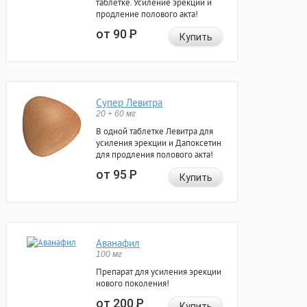
таблетке. Усиление эрекции и
продление полового акта!
от 90
Р
Купить
Супер Левитра
20 + 60 мг
В одной таблетке Левитра для
усиления эрекции и Дапоксетин
для продления полового акта!
от 95
Р
Купить
Аванафил
100 мг
Препарат для усиления эрекции
нового поколения!
от 200
Р
Купить