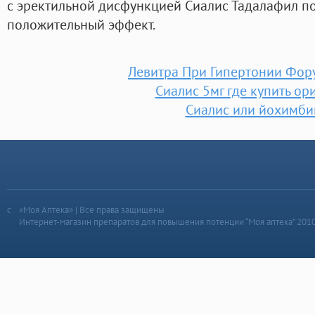
с эректильной дисфункцией Сиалис Тадалафил п
положительный эффект.
Левитра При Гипертонии Фор
Сиалис 5мг где купить ор
Сиалис или йохимби
«Моя Аптека» | Все права защищены
Интернет-магазин препаратов для повышения потенции “Моя аптека” 201