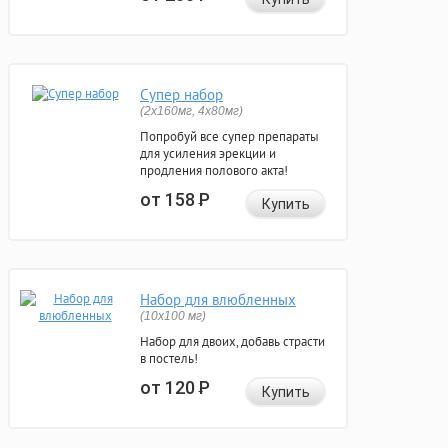
Супер набор
(2х160мг, 4х80мг)
Попробуй все супер препараты
для усиления эрекции и
продления полового акта!
от 158
Р
Купить
Набор для влюбленных
(10х100 мг)
Набор для двоих, добавь страсти
в постель!
от 120
Р
Купить