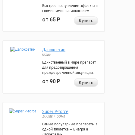
Быстрое наступление эффекта и
совместимость с алкоголем.
от 65
Р
Купить
Дапоксетин
60мг
Единственный в мире препарат
для предотвращения
преждевременной эякуляции.
от 90
Р
Купить
Super P-force
100мг + 60мг
Самые популярные препараты в
одной таблетке — Виагра и
Дапоксетин.