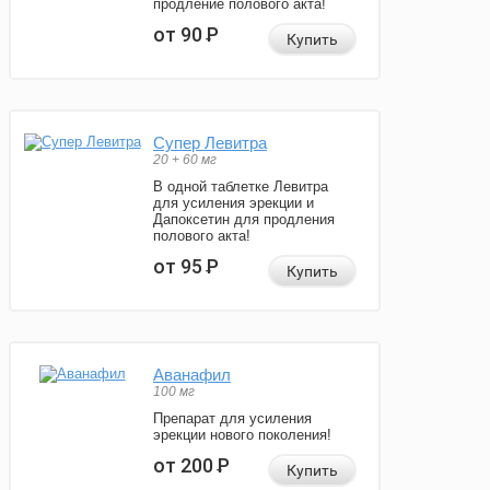
продление полового акта!
от 90
Р
Купить
Супер Левитра
20 + 60 мг
В одной таблетке Левитра
для усиления эрекции и
Дапоксетин для продления
полового акта!
от 95
Р
Купить
Аванафил
100 мг
Препарат для усиления
эрекции нового поколения!
от 200
Р
Купить