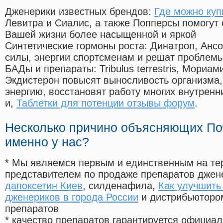
Дженерики известных брендов:
Где можно куп
Левитра и Сиалис, а также Попперсы помогут
Вашей жизни более насыщенной и яркой
Синтетические гормоны роста
: Динатроп, Анс
силы, энергии спортсменам и решат проблем
БАДы и препараты:
Tribulus terrestris, Мориа
Экдистерон повысят выносливость организма,
энергию, восстановят работу многих внутренн
и,
Таблетки для потенции отзывы форум
.
Несколько причино объясняющих По
именно у нас?
* Мы являемся первым и единственным на те
представителем по продаже препаратов дже
дапоксетин Киев
, силденафила
,
Как улучшить
дженериков в города России
и дистрибьютором
препаратов
* качество препаратов гарантируется офици