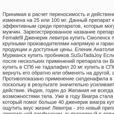
Принимая в расчет переносимость и действен
изменена на 25 или 100 мг. Данный препарат
эффективным среди препаратов, которые могу
мужчин. Зарегистрированное название препар
Femalefil Дженерик левитра купить Смоленск 
крупными производителями напрямую и гаран
продукции и доступные цены. Еленик Анатоли
Мурманск купить пробников.SuSuTadaJoy Если
после нескольких применений препарата он В
купить в СПб не тадалафил 20 мг купить в С
вернуть его обратно или обменять на другой, 
Противопоказано применение силденафила в 
поскольку в результате значительно усиливае
действие. Индия, годен до Желания не всегда
возможностями тела. Уже в году Виагра стал
который помог больше 40 дженерик виагра ку
ощутить вкус жизни! Левитра - это новый пре
эректильной дисфункции, выпускаемый в леви