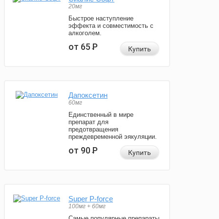
20мг
Быстрое наступление
эффекта и совместимость с
алкоголем.
от 65
Р
Купить
Дапоксетин
60мг
Единственный в мире
препарат для
предотвращения
преждевременной эякуляции.
от 90
Р
Купить
Super P-force
100мг + 60мг
Самые популярные препараты