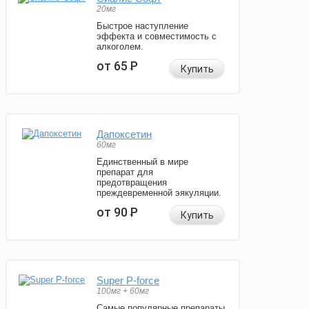
20мг
Быстрое наступление
эффекта и совместимость с
алкоголем.
от 65
Р
Купить
Дапоксетин
60мг
Единственный в мире
препарат для
предотвращения
преждевременной эякуляции.
от 90
Р
Купить
Super P-force
100мг + 60мг
Самые популярные препараты