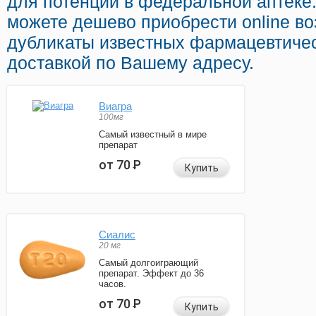
для потенции в федеральной аптеке
можете дешево приобрести online 
дубликаты известных фармацевтиче
доставкой по Вашему адресу.
Виагра
100мг
Самый известный в мире
препарат
от 70
Р
Купить
Сиалис
20 мг
Самый долгоиграющий
препарат. Эффект до 36
часов.
от 70
Р
Купить