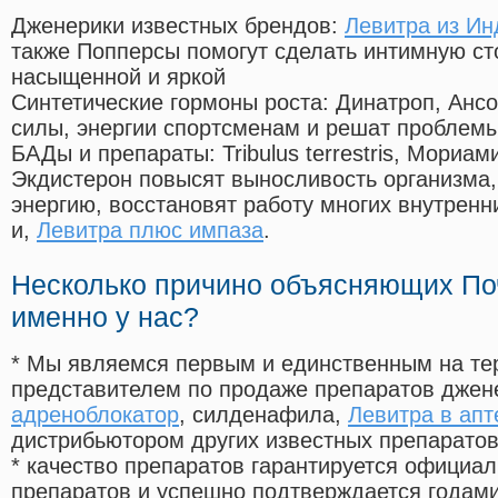
Дженерики известных брендов:
Левитра из Ин
также Попперсы помогут сделать интимную с
насыщенной и яркой
Синтетические гормоны роста
: Динатроп, Анс
силы, энергии спортсменам и решат проблем
БАДы и препараты:
Tribulus terrestris, Мориа
Экдистерон повысят выносливость организма,
энергию, восстановят работу многих внутренн
и,
Левитра плюс импаза
.
Несколько причино объясняющих По
именно у нас?
* Мы являемся первым и единственным на те
представителем по продаже препаратов дже
адреноблокатор
, силденафила
,
Левитра в апт
дистрибьютором других известных препарато
* качество препаратов гарантируется офици
препаратов и успешно подтверждается годам