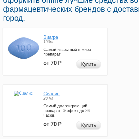
оформить online лучшие средства в
фармацевтических брендов с достав
город.
Виагра
100мг
Самый известный в мире
препарат
от 70
Р
Купить
Сиалис
20 мг
Самый долгоиграющий
препарат. Эффект до 36
часов.
от 70
Р
Купить