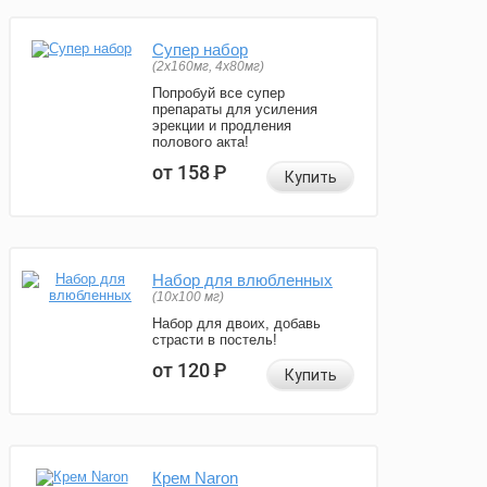
Супер набор
(2х160мг, 4х80мг)
Попробуй все супер
препараты для усиления
эрекции и продления
полового акта!
от 158
Р
Купить
Набор для влюбленных
(10х100 мг)
Набор для двоих, добавь
страсти в постель!
от 120
Р
Купить
Крем Naron