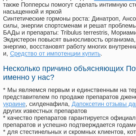
также Попперсы помогут сделать интимную с
насыщенной и яркой
Синтетические гормоны роста
: Динатроп, Анс
силы, энергии спортсменам и решат проблем
БАДы и препараты:
Tribulus terrestris, Мориа
Экдистерон повысят выносливость организма,
энергию, восстановят работу многих внутренн
и,
Средство от импотенции купить
.
Несколько причино объясняющих По
именно у нас?
* Мы являемся первым и единственным на те
представителем по продаже препаратов дже
украине
, силденафила
,
Дапоксетин отзывы да
других известных препаратов
* качество препаратов гарантируется офици
препаратов и успешно подтверждается годам
* для стестинельных и скромных клиентов, ко