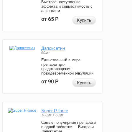
Быстрое наступление
эффекта и совместимость с
алкоголем.
от 65
Р
Купить
Дапоксетин
60мг
Единственный в мире
препарат для
предотвращения
преждевременной эякуляции.
от 90
Р
Купить
Super P-force
100мг + 60мг
Самые популярные препараты
в одной таблетке — Виагра и
Дапоксетин.