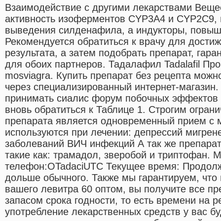
Взаимодействие с другими лекарствами Веще
активность изоферментов CYP3A4 и CYP2C9, 
выведения силденафила, а индукторы, повыш
Рекомендуется обратиться к врачу для дости
результата, а затем подобрать препарат, гар
для обоих партнеров. Тадалафил Tadalafil Прои
mosviagra. Купить препарат без рецепта можно
через специализированный интернет-магазин.
принимать сиалис форум побочных эффектов 
вновь обратиться к Таблице 1. Строгим огра
препарата является одновременный прием с 
используются при лечении: депрессий мигрен
заболеваний ВИЧ инфекций А так же препарат
такие как: трамадол, зверобой и триптофан.
телефон:OTadaciUTC Текущее время: Продолж
дольше обычного. Также мы гарантируем, что
вашего левитра 60 оптом, вы получите все п
запасом срока годности, то есть времени на 
употребление лекарственных средств у вас бу