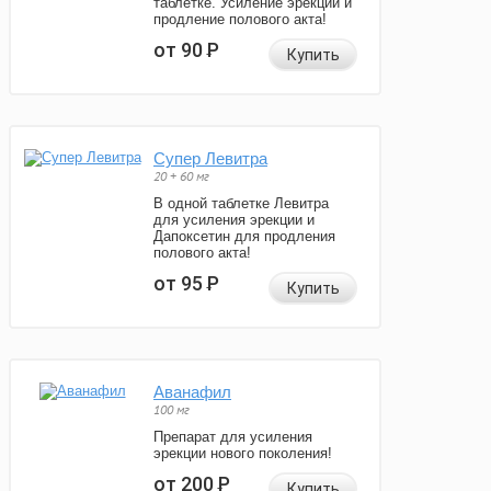
таблетке. Усиление эрекции и
продление полового акта!
от 90
Р
Купить
Супер Левитра
20 + 60 мг
В одной таблетке Левитра
для усиления эрекции и
Дапоксетин для продления
полового акта!
от 95
Р
Купить
Аванафил
100 мг
Препарат для усиления
эрекции нового поколения!
от 200
Р
Купить