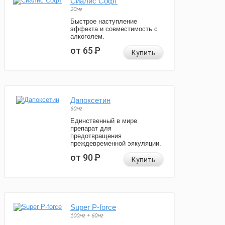
Сиалис Софт
20мг
Быстрое наступление
эффекта и совместимость с
алкоголем.
от 65
Р
Купить
Дапоксетин
60мг
Единственный в мире
препарат для
предотвращения
преждевременной эякуляции.
от 90
Р
Купить
Super P-force
100мг + 60мг