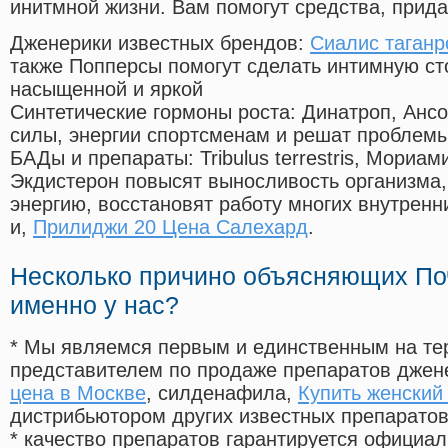
инитмной жизни. Вам помогут средства, прид
Дженерики известных брендов:
Сиалис таганр
также Попперсы помогут сделать интимную с
насыщенной и яркой
Синтетические гормоны роста
: Динатроп, Анс
силы, энергии спортсменам и решат проблем
БАДы и препараты:
Tribulus terrestris, Мориа
Экдистерон повысят выносливость организма,
энергию, восстановят работу многих внутренн
и,
Прилиджи 20 Цена Салехард
.
Несколько причино объясняющих По
именно у нас?
* Мы являемся первым и единственным на те
представителем по продаже препаратов дже
цена в Москве
, силденафила
,
Купить женский
дистрибьютором других известных препарато
* качество препаратов гарантируется офици