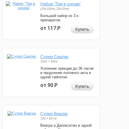
Набор "Три в одном"
(10x100мг, 20x20мг)
Большой набор из 3-х
препаратов.
от 117
Р
Купить
Супер Сиалис
20мг + 60мг
Усиление эрекции до 36 часов
и продление полового акта в
одной таблетке.
от 90
Р
Купить
Супер Виагра
100 + 60 мг
Виагра и Дапоксетин в одной