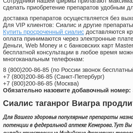
Cотрудники нашей фирмы прилагают максима
сделать приобретение препаратов удобным д
доставка препаратов осуществляется без вых
Для VIP клиентов: Сиалис и другие препараты
Купить просроченный сиалис
доставляются кр
оплата принимаются через электронные плат
Деньги, Web Money и с банковских карт Master
бесплатной консультации в любое время мож
многоканальным телефонам:
8
(800
)200-86-85
(
по России звонок бесплатны
+7
(800
)200-86-85
(
Санкт-Петербург)
+7
(800
)200-86-85
(
Москва)
Обязательно назовите добавочный номер: 
Сиалис таганрог Виагра продли
Для Вашего здоровья популярные препараты назна
потенции в федеральной аптеке Кемерова. Тут Вы
онлайн качественные Индийские дженерики топов