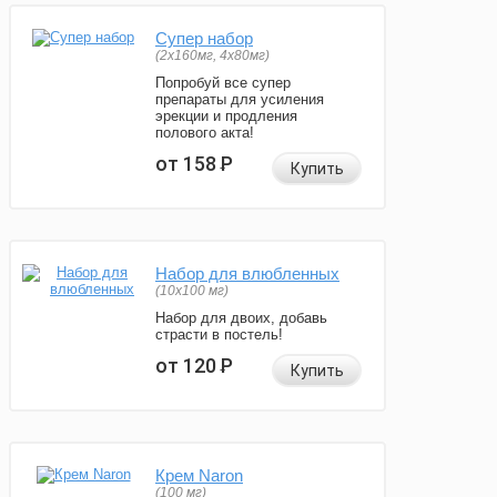
Супер набор
(2х160мг, 4х80мг)
Попробуй все супер
препараты для усиления
эрекции и продления
полового акта!
от 158
Р
Купить
Набор для влюбленных
(10х100 мг)
Набор для двоих, добавь
страсти в постель!
от 120
Р
Купить
Крем Naron
(100 мг)