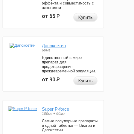
эффекта и совместимость с
алкоголем.
от 65
Р
Купить
Дапоксетин
60мг
Единственный в мире
препарат для
предотвращения
преждевременной эякуляции.
от 90
Р
Купить
Super P-force
100мг + 60мг
Самые популярные препараты
в одной таблетке — Виагра и
Дапоксетин.