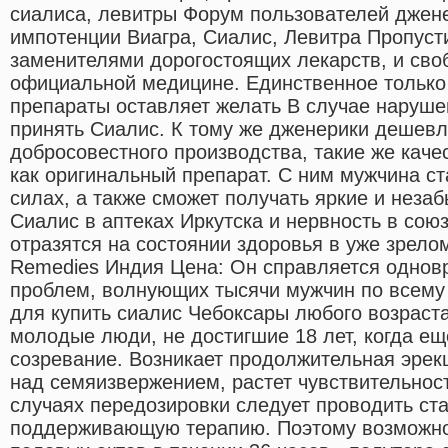
сиалиса, левитры Форум пользователей джен
импотенции Виагра, Сиалис, Левитра Пропуст
заменителями дорогостоящих лекарств, и сво
официальной медицине. Единственное только 
препараты оставляет желать В случае наруше
принять Сиалис. К тому же дженерики дешевле
добросовестного производства, такие же каче
как оригинальный препарат. С ним мужчина ст
силах, а также сможет получать яркие и нез
Сиалис в аптеках Иркутска и нервность в сою
отразятся на состоянии здоровья в уже зрелом
Remedies Индия Цена: Он справляется однов
проблем, волнующих тысячи мужчин по всему
для купить сиалис Чебоксары любого возраст
молодые люди, не достигшие 18 лет, когда ещ
созревание. Возникает продолжительная эрек
над семяизвержением, растет чувствительнос
случаях передозировки следует проводить ст
поддерживающую терапию. Поэтому возможно