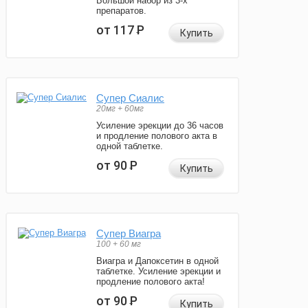
Большой набор из 3-х
препаратов.
от 117
Р
Купить
Супер Сиалис
20мг + 60мг
Усиление эрекции до 36 часов
и продление полового акта в
одной таблетке.
от 90
Р
Купить
Супер Виагра
100 + 60 мг
Виагра и Дапоксетин в одной
таблетке. Усиление эрекции и
продление полового акта!
от 90
Р
Купить