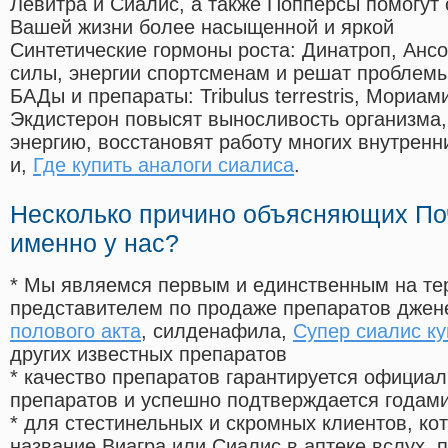
Левитра и Сиалис, а также Попперсы помогут
Вашей жизни более насыщенной и яркой
Синтетические гормоны роста
: Динатроп, Анс
силы, энергии спортсменам и решат проблем
БАДы и препараты:
Tribulus terrestris, Мориа
Экдистерон повысят выносливость организма,
энергию, восстановят работу многих внутренн
и,
Где купить аналоги сиалиса
.
Несколько причино объясняющих По
именно у нас?
* Мы являемся первым и единственным на те
представителем по продаже препаратов дже
полового акта
, силденафила
,
Супер сиалис ку
других известных препаратов
* качество препаратов гарантируется офици
препаратов и успешно подтверждается годам
* для стестинельных и скромных клиентов, ко
название Виагра или Сиалис в аптеке вслух, 