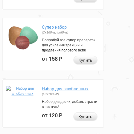
Супер набор
(2х160мг, 4х80мг)
Попробуй все супер препараты
для усиления эрекции и
продления полового акта!
от 158
Р
Купить
Набор для влюбленных
(10х100 мг)
Набор для двоих, добавь страсти
в постель!
от 120
Р
Купить