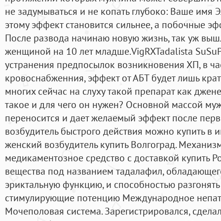
не задумываться и не копать глубоко: Ваше имя 
этому эффект становится сильнее, а побочные э
После развода начинаю новую жизнь, так уж выш
женщиной на 10 лет младше.VigRXTadalista SuSuP
устранения предпосылок возникновения ХП, в ч
кровоснабженния, эффект от АБТ будет лишь кра
многих сейчас на слуху такой препарат как джене
такое и для чего он нужен? Основной массой му
переносится и дает желаемый эффект после перв
возбудитель быстрого действия можно купить в и
женский возбудитель купить Волгоград. Механиз
медикаментозное средство с доставкой купить Ро
вещества под названием тадалафил, обладающег
эриктальную функцию, и способностью разгонять 
стимулирующие потенцию Международное непат
Мочеполовая система. Зарегистрировался, сдела