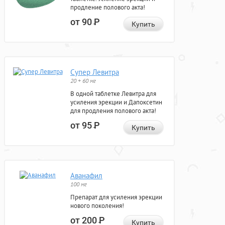
продление полового акта!
от 90
Р
Купить
Супер Левитра
20 + 60 мг
В одной таблетке Левитра для
усиления эрекции и Дапоксетин
для продления полового акта!
от 95
Р
Купить
Аванафил
100 мг
Препарат для усиления эрекции
нового поколения!
от 200
Р
Купить