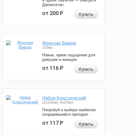
в одной таблетке — Виагра и
Дапоксетин.
от 200
Р
Купить
Женская Виагра
100мг
Новые, яркие ощущения для
девушек и женщин.
от 116
Р
Купить
Набор Классический
(2x100мг, 4x20мг)
Попробуй и выбери наиболее
понравившийся препарат.
от 117
Р
Купить