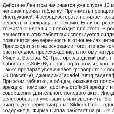
Действие Левитры начинается уже спустя 10 ми
человек принял таблетку. Принимать препарат
Инструкцией. Фосфодиэстераза понижает кон
веществ и прекращает эрекцию. Если вы реши
то ВиМакс идеально подходит для этого. В р
вещества в этих таблетках используется сил
появляется неуверенность в отношениях инти
Происходит это на основании того, что все к
растительное происхождение, а потому натур
Живика Бажова, 52 Тракторозаводский район 
LaboratoriesSuExBy continuing to browse, you co
Также препарат увеличивает кровоприток к п
60 Поксет 60, дженерикиTadadel 20mg тадалаф
При этом таблетки, в общем, оказывают поло
эрекцию, помогают достичь стойкой эрекции и
совершения длительного полового акта. Иногд
целесообразно уменьшить или увеличить. Sild
виагра, дженерик виагра мг Sildigra Gold - од
содержит д. Фирма Сипла работает на рынке 