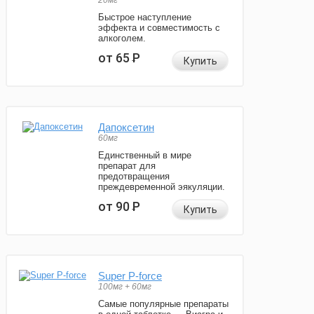
20мг
Быстрое наступление
эффекта и совместимость с
алкоголем.
от 65
Р
Купить
Дапоксетин
60мг
Единственный в мире
препарат для
предотвращения
преждевременной эякуляции.
от 90
Р
Купить
Super P-force
100мг + 60мг
Самые популярные препараты