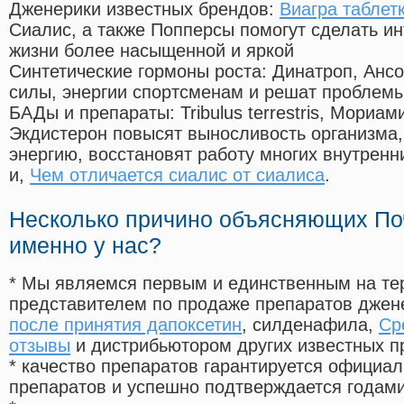
Дженерики известных брендов:
Виагра таблетк
Сиалис, а также Попперсы помогут сделать и
жизни более насыщенной и яркой
Синтетические гормоны роста
: Динатроп, Анс
силы, энергии спортсменам и решат проблем
БАДы и препараты:
Tribulus terrestris, Мориа
Экдистерон повысят выносливость организма,
энергию, восстановят работу многих внутренн
и,
Чем отличается сиалис от сиалиса
.
Несколько причино объясняющих По
именно у нас?
* Мы являемся первым и единственным на те
представителем по продаже препаратов дже
после принятия дапоксетин
, силденафила
,
Ср
отзывы
и дистрибьютором других известных п
* качество препаратов гарантируется офици
препаратов и успешно подтверждается годам