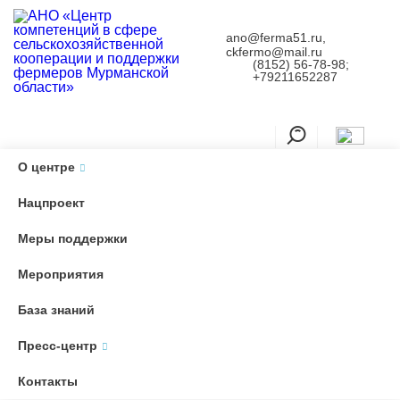
ano@ferma51.ru,
ckfermo@mail.ru
(8152) 56-78-98;
+79211652287
О центре
Главная
Антикоррупционная политика
Пресс-центр
Новости
Нацпроект
Мобильная ярмарка «Наша рыба» едет в г. Апатиты
Мобильная ярмарка «Наша
Меры поддержки
рыба» едет в г. Апатиты
Мероприятия
База знаний
Пресс-центр
16 мая, в субботу, мобильная ярмарка посетит г. Апатиты.
Контакты
Для жителей и гостей города будет представлен широкий