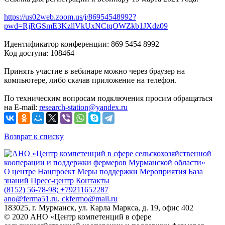
https://us02web.zoom.us/j/86954548992?
pwd=RjRGSmE3KzllVkUxNCtqOWZkb1JXdz09
Идентификатор конференции: 869 5454 8992
Код доступа: 108464
Принять участие в вебинаре можно через браузер на
компьютере, либо скачав приложение на телефон.
По техническим вопросам подключения просим обращаться
на Е-mail:
research-station@yandex.ru
Возврат к списку
О центре
Нацпроект
Меры поддержки
Мероприятия
База
знаний
Пресс-центр
Контакты
(8152) 56-78-98; +79211652287
ano@ferma51.ru, ckfermo@mail.ru
183025, г. Мурманск, ул. Карла Маркса, д. 19, офис 402
© 2020 АНО «Центр компетенций в сфере