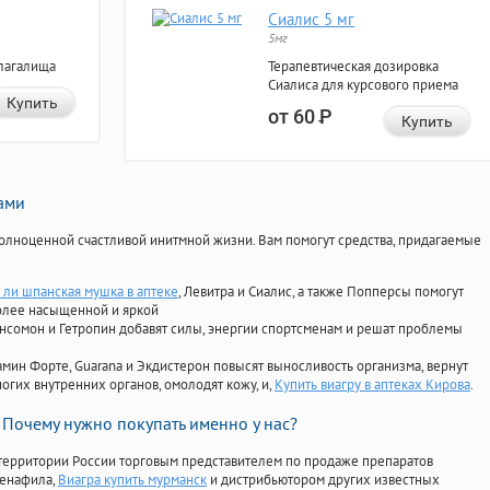
Сиалис 5 мг
5мг
лагалища
Терапевтическая дозировка
Сиалиса для курсового приема
Купить
от 60
Р
Купить
нами
олноценной счастливой инитмной жизни. Вам помогут средства, придагаемые
 ли шпанская мушка в аптеке
, Левитра и Сиалис, а также Попперсы помогут
олее насыщенной и яркой
Ансомон и Гетропин добавят силы, энергии спортсменам и решат проблемы
ориамин Форте, Guarana и Экдистерон повысят выносливость организма, вернут
огих внутренних органов, омолодят кожу, и,
Купить виагру в аптеках Кирова
.
Почему нужно покупать именно у нас?
территории России торговым представителем по продаже препаратов
денафила
,
Виагра купить мурманск
и дистрибьютором других известных