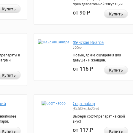
преждевременной эякуляции.
Купить
от 90
Р
Купить
Женская Виагра
100мг
препараты в
Новые, яркие ощущения для
агра и
девушек и женщин.
от 116
Р
Купить
Купить
кий
Софт набор
(3x100мг, 3x20мг)
 наиболее
Выбери софт-препарат на свой
арат.
вкус!
от 117
Р
Купить
Купить