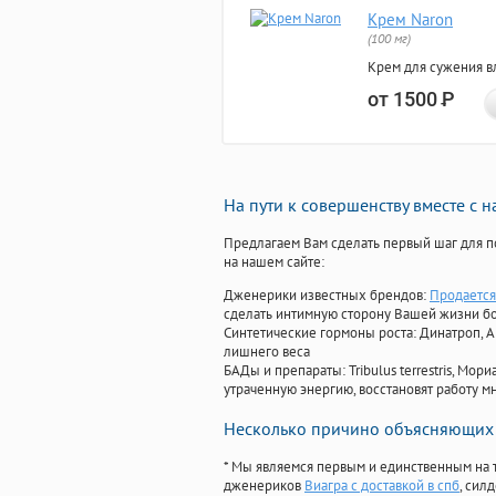
Крем Naron
(100 мг)
Крем для сужения в
от 1500
Р
На пути к совершенству вместе с 
Предлагаем Вам сделать первый шаг для п
на нашем сайте:
Дженерики известных брендов:
Продается
сделать интимную сторону Вашей жизни б
Синтетические гормоны роста
: Динатроп, 
лишнего веса
БАДы и препараты:
Tribulus terrestris, М
утраченную энергию, восстановят работу мн
Несколько причино объясняющих 
* Мы являемся первым и единственным на 
дженериков
Виагра с доставкой в спб
, сил