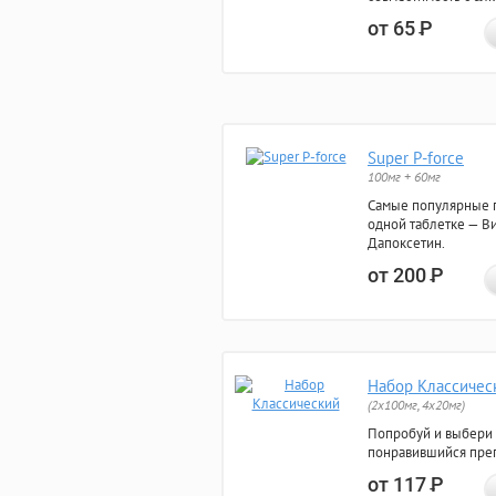
от 65
Р
Super P-force
100мг + 60мг
Самые популярные 
одной таблетке — Ви
Дапоксетин.
от 200
Р
Набор Классичес
(2x100мг, 4x20мг)
Попробуй и выбери
понравившийся преп
от 117
Р