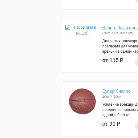
Набор "Два в одн
(10x100мг, 10x20мг)
Два самых популяр
препарата для усил
эрекции в одном на
от 115
Р
Супер Сиалис
20мг + 60мг
Усиление эрекции до
продление полового
одной таблетке.
от 90
Р