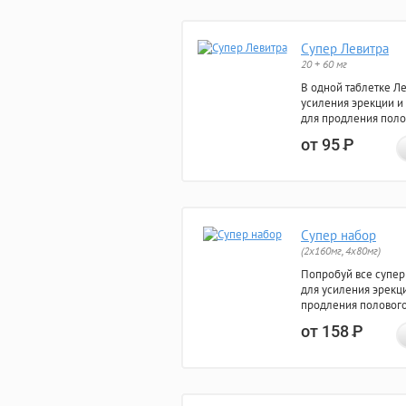
Супер Левитра
20 + 60 мг
В одной таблетке Л
усиления эрекции и
для продления поло
от 95
Р
Супер набор
(2х160мг, 4х80мг)
Попробуй все супер
для усиления эрекц
продления полового
от 158
Р