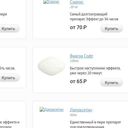
Сиалис
20 мг
мире
Самый долгоиграющий
препарат. Эффект до 36 часов.
от 70
Р
Купить
Купить
Виагра Софт
100мг
ть часов.
Быстрое наступление эффекта,
уже через 20 минут.
Купить
от 65
Р
Купить
Дапоксетин
60мг
е эффекта и
Единственный в мире препарат
коголем.
для предотвращения