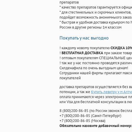
препаратов
* качество препаратов гарантируется офи
* для стестинельных и скромных клиентов,
подойдет возможность анонимныого заказа
* быстрая и удобная доставка курьером по 
России в другие регионы 1м классом
Покупать у нас выгодно
! каждому новому покупателю
СКИДКА 10
!
БЕСПЛАТНАЯ ДОСТАВКА
при заказе товар
! оптовым покупателям СПЕЦИАЛЬНЫЕ цены
! так же у нас постоянно проводятся раз
Силденафила по очень выгодным ценам!
Cотрудники нашей фирмы прилагают макси
покупателей
доставка препаратов осуществляется без в
потенции, а так же
Купить левитру у м Алт
оплата принимаются через электронные пл
или Visa для бесплатной консультации в л
8
(800
)200-86-85
(
по России звонок беспла
+7
(800
)200-86-85
(
Санкт-Петербург)
+7
(800
)200-86-85
(
Москва)
Обязательно назовите добавочный номер: