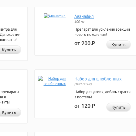
Аванафил
100 мг
евитра для
Препарат для усиления эрекции
 Дапоксетин
нового поколения!
вого акта!
от 200
Р
Купить
Купить
Набор для влюбленных
(10х100 мг)
 препараты
Набор для двоих, добавь страсти
ии и
в постель!
 акта!
от 120
Р
Купить
Купить