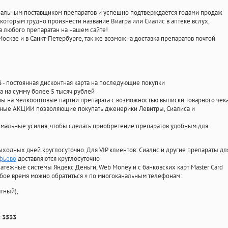
циальным поставщиком препаратов и успешно подтверждается годами продаж
 которым трудно произнести название Виагра или Сиалис в аптеке вслух,
 любого препаратан на нашем сайте!
Москве и в Санкт-Петербурге, так же возможна доставка препаратов почтой
%
- постоянная дисконтная карта на последующие покупки
а на сумму более 5 тысяч рублей
 на мелкооптовые партии препарата с возможностью выписки товарного чек
личные АКЦИИ позволяющие покупать дженерики Левитры, Сиалиса и
мальные усилия, чтобы сделать приобретение препаратов удобным для
ыходных дней круглосуточно. Для VIP клиентов: Сиалис и другие препараты дл
уфьево
доставляются круглосуточно
атежные системы Яндекс Деньги, Web Money и с банковских карт Master Card
юбое время можно обратиться
»
по многоканальным телефонам:
тный),
 3533