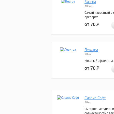
Виагра
100мг
Самый известный в 
препарат
от 70
Р
Левитра
20 мг
Мощный эффект на 5
от 70
Р
Сиалис Софт
20мг
Быстрое наступлени
совместимость с ал