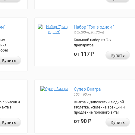
ом"
Набор "Три в одном"
(10x100мг, 20x20мг)
ных
Большой набор из 3-х
ения
препаратов.
боре!
от 117
Р
Купить
Купить
Супер Виагра
100 + 60 мг
 36 часов и
Виагра и Дапоксетин в одной
 акта в
таблетке. Усиление эрекции и
продление полового акта!
от 90
Р
Купить
Купить