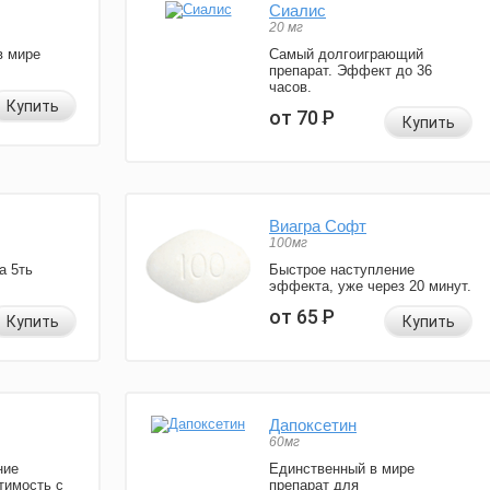
Сиалис
20 мг
в мире
Самый долгоиграющий
препарат. Эффект до 36
часов.
Купить
от 70
Р
Купить
Виагра Софт
100мг
а 5ть
Быстрое наступление
эффекта, уже через 20 минут.
от 65
Р
Купить
Купить
Дапоксетин
60мг
ние
Единственный в мире
тимость с
препарат для