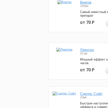
Виагра
100мг
Самый известный 
препарат
от 70
Р
Левитра
20 мг
Мощный эффект н
часов.
от 70
Р
Сиалис Софт
20мг
Быстрое наступле
эффекта и совмес