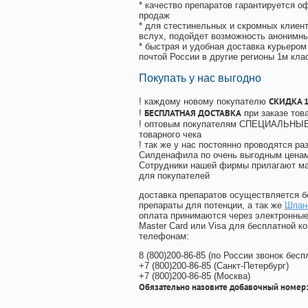
* качество препаратов гарантируется 
продаж
* для стестинельных и скромных клиент
вслух, подойдет возможность анонимны
* быстрая и удобная доставка курьером
почтой России в другие регионы 1м кла
Покупать у нас выгодно
СКИДКА 
! каждому новому покупателю
БЕСПЛАТНАЯ ДОСТАВКА
!
при заказе тов
! оптовым покупателям СПЕЦИАЛЬНЫЕ 
товарного чека
! так же у нас постоянно проводятся 
Силденафила по очень выгодным ценам
Cотрудники нашей фирмы прилагают ма
для покупателей
доставка препаратов осуществляется б
препараты для потенции, а так же
Шпан
оплата принимаются через электронные
Master Card или Visa для бесплатной 
телефонам:
8
(800
)200-86-85
(
по России звонок бесп
+7
(800
)200-86-85
(
Санкт-Петербург)
+7
(800
)200-86-85
(
Москва)
Обязательно назовите добавочный номер: