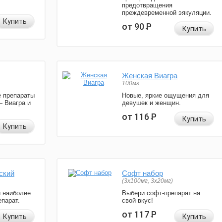
предотвращения
преждевременной эякуляции.
Купить
от 90
Р
Купить
Женская Виагра
100мг
 препараты
Новые, яркие ощущения для
— Виагра и
девушек и женщин.
от 116
Р
Купить
Купить
ский
Софт набор
(3x100мг, 3x20мг)
и наиболее
Выбери софт-препарат на
парат.
свой вкус!
от 117
Р
Купить
Купить