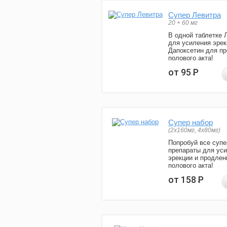
Супер Левитра
20 + 60 мг
В одной таблетке 
для усиления эрек
Дапоксетин для п
полового акта!
от 95
Р
Супер набор
(2х160мг, 4х80мг)
Попробуй все супе
препараты для ус
эрекции и продлен
полового акта!
от 158
Р