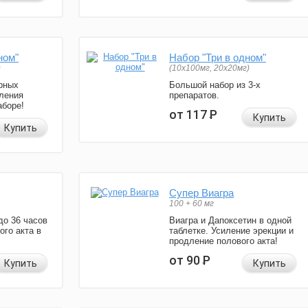
ном"
Набор "Три в одном"
)
(10x100мг, 20x20мг)
рных
Большой набор из 3-х
ления
препаратов.
аборе!
от 117
Р
Купить
Купить
Супер Виагра
100 + 60 мг
до 36 часов
Виагра и Дапоксетин в одной
ого акта в
таблетке. Усиление эрекции и
продление полового акта!
от 90
Р
Купить
Купить