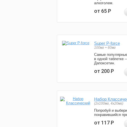
алкоголем.
от 65
Р
Super P-force
100мг + 60мг
Самые популярные
в одной таблетке 
Дапоксетин.
от 200
Р
Набор Классиче
(2x100мг, 4x20мг)
Попробуй и выбер
понравившийся пре
от 117
Р