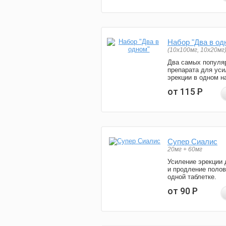
Набор "Два в од
(10x100мг, 10x20мг
Два самых популя
препарата для уси
эрекции в одном н
от 115
Р
Супер Сиалис
20мг + 60мг
Усиление эрекции 
и продление полов
одной таблетке.
от 90
Р