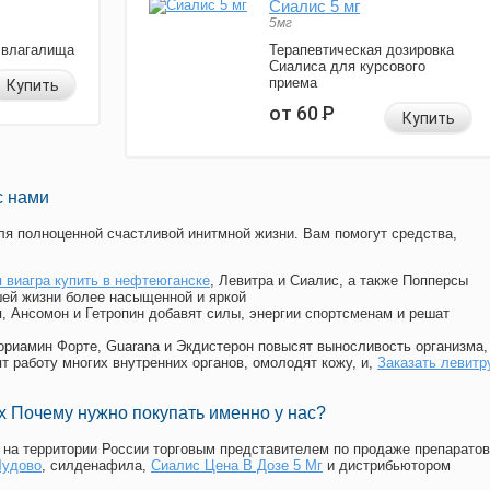
Сиалис 5 мг
5мг
 влагалища
Терапевтическая дозировка
Сиалиса для курсового
приема
Купить
от 60
Р
Купить
с нами
я полноценной счастливой инитмной жизни. Вам помогут средства,
 виагра купить в нефтеюганске
, Левитра и Сиалис, а также Попперсы
ей жизни более насыщенной и яркой
п, Ансомон и Гетропин добавят силы, энергии спортсменам и решат
, Мориамин Форте, Guarana и Экдистерон повысят выносливость организма,
т работу многих внутренних органов, омолодят кожу, и,
Заказать левитр
 Почему нужно покупать именно у нас?
на территории России торговым представителем по продаже препаратов
Чудово
, силденафила
,
Сиалис Цена В Дозе 5 Мг
и дистрибьютором