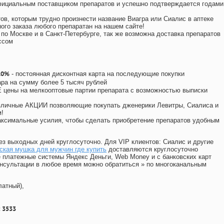
официальным поставщиком препаратов и успешно подтверждается годами
ов, которым трудно произнести название Виагра или Сиалис в аптеке
ого заказа любого препаратан на нашем сайте!
 по Москве и в Санкт-Петербурге, так же возможна доставка препаратов
ссом
10%
- постоянная дисконтная карта на последующие покупки
ара на сумму более 5 тысяч рублей
цены на мелкооптовые партии препарата с возможностью выписки
различные АКЦИИ позволяющие покупать дженерики Левитры, Сиалиса и
!
ксимальные усилия, чтобы сделать приобретение препаратов удобным
ез выходных дней круглосуточно. Для VIP клиентов: Сиалис и другие
ская мушка для мужчин где купить
доставляются круглосуточно
 платежные системы Яндекс Деньги, Web Money и с банковских карт
консультации в любое время можно обратиться
»
по многоканальным
латный),
 3533