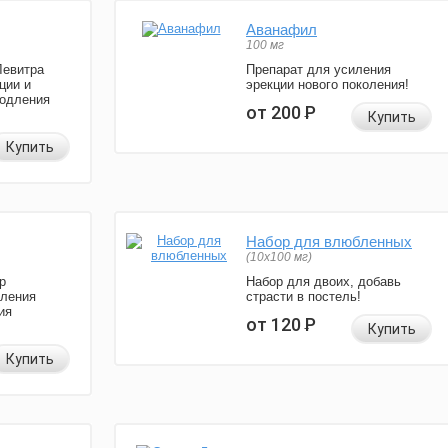
Аванафил
100 мг
Левитра
Препарат для усиления
ции и
эрекции нового поколения!
родления
от 200
Р
Купить
Купить
Набор для влюбленных
(10х100 мг)
р
Набор для двоих, добавь
иления
страсти в постель!
ия
от 120
Р
Купить
Купить