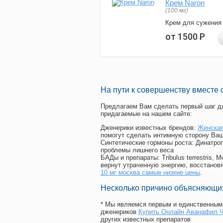
Крем Naron
(100 мг)
Крем для сужения
от 1500
Р
На пути к совершенству вместе 
Предлагаем Вам сделать первый шаг дл
придагаемые на нашем сайте:
Дженерики известных брендов:
Женская
помогут сделать интимную сторону Ваш
Синтетические гормоны роста
: Динатро
проблемы лишнего веса
БАДы и препараты:
Tribulus terrestris
вернут утраченную энергию, восстановя
10 мг москва самые низкие цены
.
Несколько причино объясняющих
* Мы являемся первым и единственным 
дженериков
Купить Онлайн Аванафил 
других известных препаратов