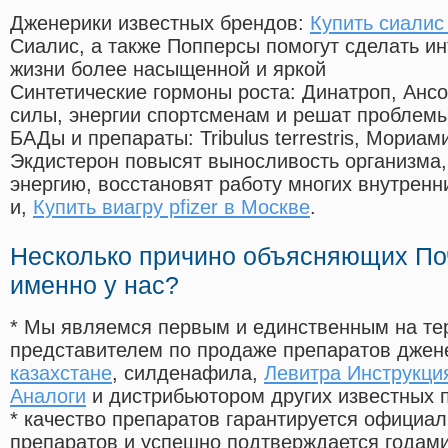
Дженерики известных брендов:
Купить сиалис
Сиалис, а также Попперсы помогут сделать и
жизни более насыщенной и яркой
Синтетические гормоны роста
: Динатроп, Анс
силы, энергии спортсменам и решат проблем
БАДы и препараты:
Tribulus terrestris, Мориа
Экдистерон повысят выносливость организма,
энергию, восстановят работу многих внутренн
и,
Купить виагру pfizer в Москве
.
Несколько причино объясняющих По
именно у нас?
* Мы являемся первым и единственным на те
представителем по продаже препаратов дже
казахстане
, силденафила
,
Левитра Инструкци
Аналоги
и дистрибьютором других известных 
* качество препаратов гарантируется офици
препаратов и успешно подтверждается годам