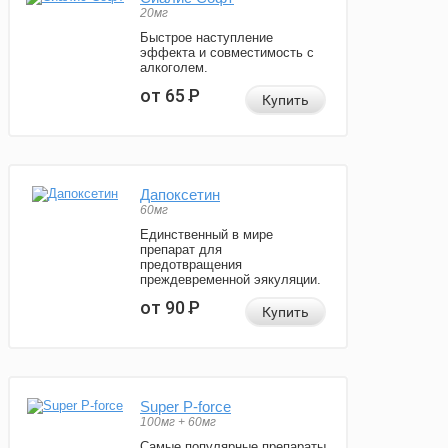
20мг
Быстрое наступление
эффекта и совместимость с
алкоголем.
от 65
Р
Купить
Дапоксетин
60мг
Единственный в мире
препарат для
предотвращения
преждевременной эякуляции.
от 90
Р
Купить
Super P-force
100мг + 60мг
Самые популярные препараты