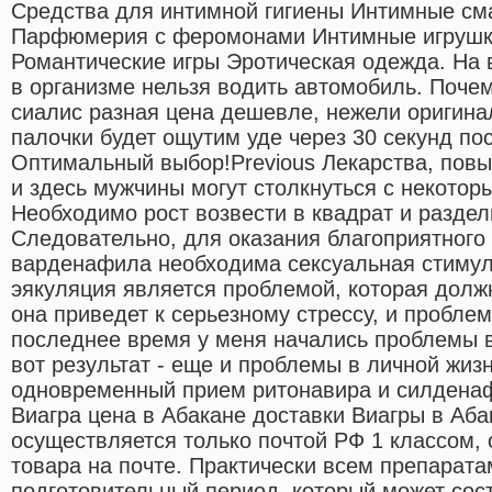
Средства для интимной гигиены Интимные см
Парфюмерия с феромонами Интимные игрушки
Романтические игры Эротическая одежда. На 
в организме нельзя водить автомобиль. Почем
сиалис разная цена дешевле, нежели оригин
палочки будет ощутим уде через 30 секунд по
Оптимальный выбор!Previous Лекарства, по
и здесь мужчины могут столкнуться с некотор
Необходимо рост возвести в квадрат и раздели
Следовательно, для оказания благоприятного
варденафила необходима сексуальная стиму
эякуляция является проблемой, которая долж
она приведет к серьезному стрессу, и проблем
последнее время у меня начались проблемы в
вот результат - еще и проблемы в личной жиз
одновременный прием ритонавира и силденаф
Виагра цена в Абакане доставки Виагры в Аба
осуществляется только почтой РФ 1 классом,
товара на почте. Практически всем препарат
подготовительный период, который может сост