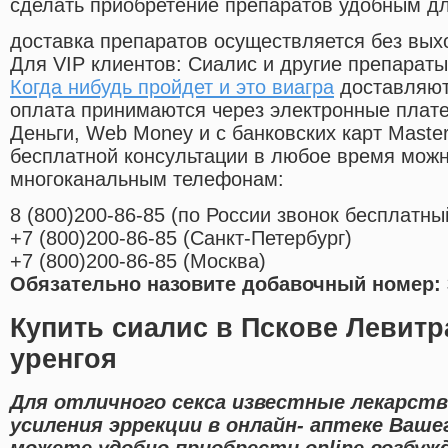
сделать приобретение препаратов удобным д
доставка препаратов осуществляется без вых
Для VIP клиентов: Сиалис и другие препараты
Когда нибудь пройдет и это виагра
доставляют
оплата принимаются через электронные плат
Деньги, Web Money и с банковских карт Master
бесплатной консультации в любое время мож
многоканальным телефонам:
8
(800
)200-86-85
(
по России звонок бесплатны
+7
(800
)200-86-85
(
Санкт-Петербург)
+7
(800
)200-86-85
(
Москва)
Обязательно назовите добавочный номер: 
Купить сиалис в Пскове Левитра
уренгоя
Для отличного секса известные лекарст
усиления эррекции в онлайн- аптеке Ваше
можете удобно приобрести online возбуж