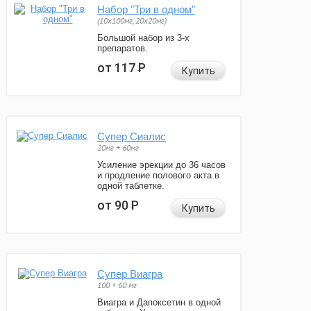
Набор "Три в одном"
(10x100мг, 20x20мг)
Большой набор из 3-х
препаратов.
от 117
Р
Купить
Супер Сиалис
20мг + 60мг
Усиление эрекции до 36 часов
и продление полового акта в
одной таблетке.
от 90
Р
Купить
Супер Виагра
100 + 60 мг
Виагра и Дапоксетин в одной