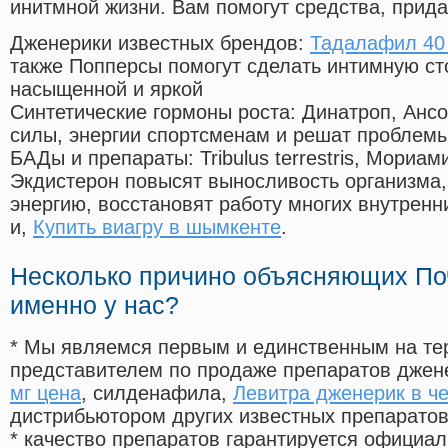
инитмной жизни. Вам помогут средства, прид
Дженерики известных брендов:
Тадалафил 40 
также Попперсы помогут сделать интимную с
насыщенной и яркой
Синтетические гормоны роста
: Динатроп, Анс
силы, энергии спортсменам и решат проблем
БАДы и препараты:
Tribulus terrestris, Мориа
Экдистерон повысят выносливость организма,
энергию, восстановят работу многих внутренн
и,
Купить виагру в шымкенте
.
Несколько причино объясняющих По
именно у нас?
* Мы являемся первым и единственным на те
представителем по продаже препаратов дже
мг цена
, силденафила
,
Левитра дженерик в че
дистрибьютором других известных препарато
* качество препаратов гарантируется офици