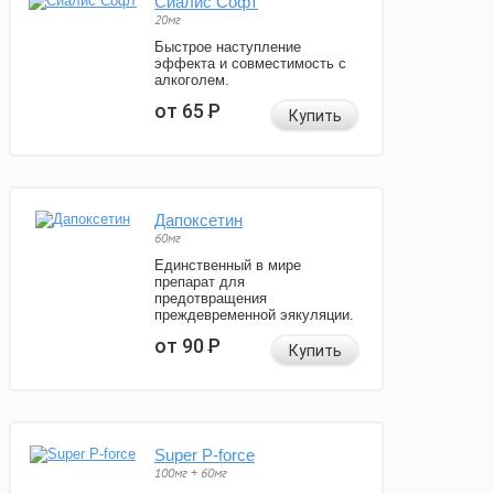
Сиалис Софт
20мг
Быстрое наступление
эффекта и совместимость с
алкоголем.
от 65
Р
Купить
Дапоксетин
60мг
Единственный в мире
препарат для
предотвращения
преждевременной эякуляции.
от 90
Р
Купить
Super P-force
100мг + 60мг