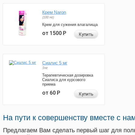
Крем Naron
(100 мг)
Крем для сужения влагалища
от 1500
Р
Купить
Сиалис 5 мг
5мг
Терапевтическая дозировка
Сиалиса для курсового
приема
от 60
Р
Купить
На пути к совершенству вместе с на
Предлагаем Вам сделать первый шаг для пол