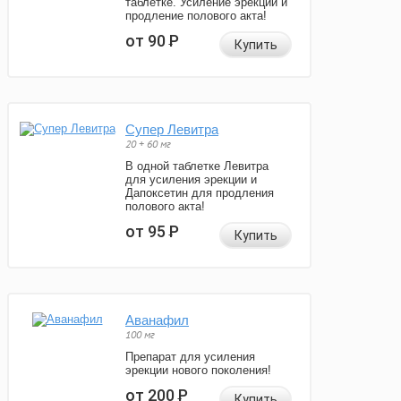
таблетке. Усиление эрекции и
продление полового акта!
от 90
Р
Купить
Супер Левитра
20 + 60 мг
В одной таблетке Левитра
для усиления эрекции и
Дапоксетин для продления
полового акта!
от 95
Р
Купить
Аванафил
100 мг
Препарат для усиления
эрекции нового поколения!
от 200
Р
Купить