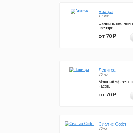
Виагра
100мг
Самый известный 
препарат
от 70
Р
Левитра
20 мг
Мощный эффект н
часов.
от 70
Р
Сиалис Софт
20мг