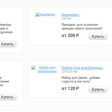
Аванафил
100 мг
Левитра
Препарат для усиления
ции и
эрекции нового поколения!
родления
от 200
Р
Купить
Купить
Набор для влюбленных
(10х100 мг)
р
Набор для двоих, добавь
иления
страсти в постель!
ия
от 120
Р
Купить
Купить