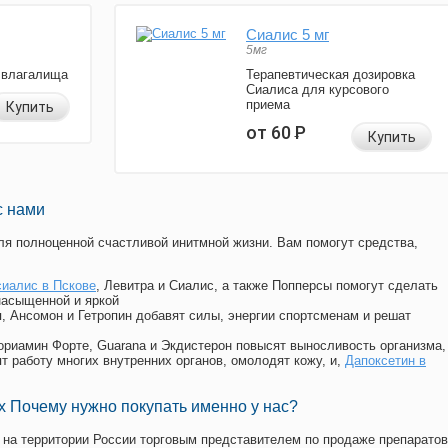
Сиалис 5 мг
5мг
 влагалища
Терапевтическая дозировка
Сиалиса для курсового
приема
Купить
от 60
Р
Купить
с нами
я полноценной счастливой инитмной жизни. Вам помогут средства,
сиалис в Пскове
, Левитра и Сиалис, а также Попперсы помогут сделать
насыщенной и яркой
п, Ансомон и Гетропин добавят силы, энергии спортсменам и решат
, Мориамин Форте, Guarana и Экдистерон повысят выносливость организма,
т работу многих внутренних органов, омолодят кожу, и,
Дапоксетин в
 Почему нужно покупать именно у нас?
на территории России торговым представителем по продаже препаратов