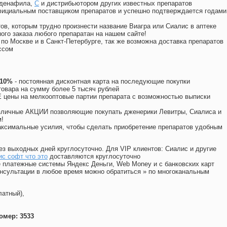
лденафила
,
C
и дистрибьютором других известных препаратов
официальным поставщиком препаратов и успешно подтверждается годами
ов, которым трудно произнести название Виагра или Сиалис в аптеке
ого заказа любого препаратан на нашем сайте!
 по Москве и в Санкт-Петербурге, так же возможна доставка препаратов
ссом
 10%
- постоянная дисконтная карта на последующие покупки
товара на сумму более 5 тысяч рублей
цены на мелкооптовые партии препарата с возможностью выписки
различные АКЦИИ позволяющие покупать дженерики Левитры, Сиалиса и
!
ксимальные усилия, чтобы сделать приобретение препаратов удобным
ез выходных дней круглосуточно. Для VIP клиентов: Сиалис и другие
с софт что это
доставляются круглосуточно
 платежные системы Яндекс Деньги, Web Money и с банковских карт
консультации в любое время можно обратиться
»
по многоканальным
латный),
омер: 3533