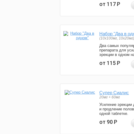
от 117
Р
Набор "Два в од
(10x100мг, 10x20мг
Два самых популя
препарата для уси
эрекции в одном н
от 115
Р
Супер Сиалис
20мг + 60мг
Усиление эрекции 
и продление полов
одной таблетке.
от 90
Р