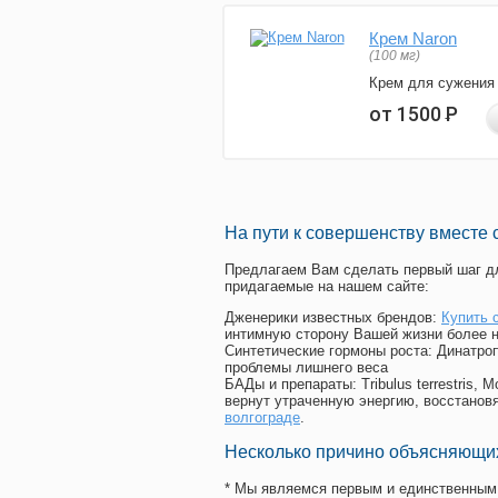
Крем Naron
(100 мг)
Крем для сужения
от 1500
Р
На пути к совершенству вместе 
Предлагаем Вам сделать первый шаг дл
придагаемые на нашем сайте:
Дженерики известных брендов:
Купить 
интимную сторону Вашей жизни более 
Синтетические гормоны роста
: Динатро
проблемы лишнего веса
БАДы и препараты:
Tribulus terrestris
вернут утраченную энергию, восстановя
волгограде
.
Несколько причино объясняющих
* Мы являемся первым и единственным 