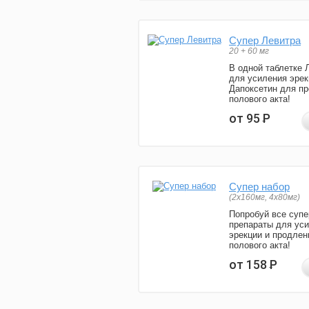
Супер Левитра
20 + 60 мг
В одной таблетке 
для усиления эрек
Дапоксетин для п
полового акта!
от 95
Р
Супер набор
(2х160мг, 4х80мг)
Попробуй все супе
препараты для ус
эрекции и продлен
полового акта!
от 158
Р