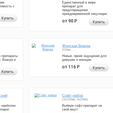
ние
Единственный в мире
тимость с
препарат для
предотвращения
преждевременной эякуляции.
Купить
от 90
Р
Купить
Женская Виагра
100мг
 препараты
Новые, яркие ощущения для
— Виагра и
девушек и женщин.
от 116
Р
Купить
Купить
ский
Софт набор
(3x100мг, 3x20мг)
и наиболее
Выбери софт-препарат на
парат.
свой вкус!