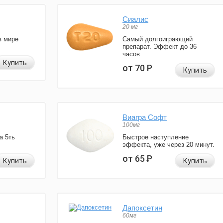
Сиалис
20 мг
в мире
Самый долгоиграющий
препарат. Эффект до 36
часов.
Купить
от 70
Р
Купить
Виагра Софт
100мг
а 5ть
Быстрое наступление
эффекта, уже через 20 минут.
от 65
Р
Купить
Купить
Дапоксетин
60мг