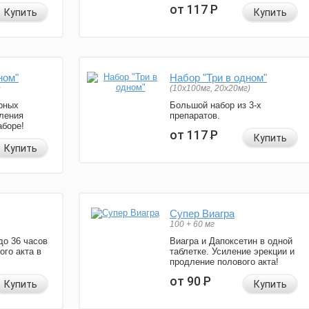
от 117
Р
Купить
Купить
ном"
Набор "Три в одном"
)
(10x100мг, 20x20мг)
рных
Большой набор из 3-х
ления
препаратов.
аборе!
от 117
Р
Купить
Купить
Супер Виагра
100 + 60 мг
до 36 часов
Виагра и Дапоксетин в одной
ого акта в
таблетке. Усиление эрекции и
продление полового акта!
от 90
Р
Купить
Купить