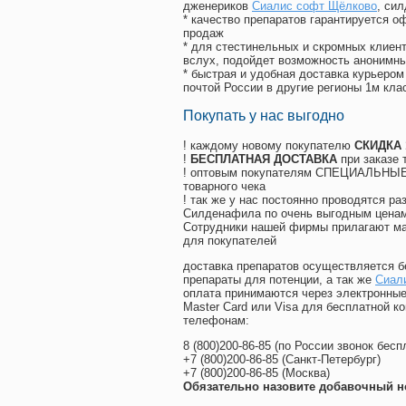
дженериков
Сиалис софт Щёлково
, си
* качество препаратов гарантируется 
продаж
* для стестинельных и скромных клиент
вслух, подойдет возможность анонимны
* быстрая и удобная доставка курьером
почтой России в другие регионы 1м кла
Покупать у нас выгодно
! каждому новому покупателю
СКИДКА
!
БЕСПЛАТНАЯ ДОСТАВКА
при заказе 
! оптовым покупателям СПЕЦИАЛЬНЫЕ 
товарного чека
! так же у нас постоянно проводятся 
Силденафила по очень выгодным ценам
Cотрудники нашей фирмы прилагают ма
для покупателей
доставка препаратов осуществляется б
препараты для потенции, а так же
Сиали
оплата принимаются через электронные
Master Card или Visa для бесплатной 
телефонам:
8
(800
)200-86-85
(
по России звонок бесп
+7
(800
)200-86-85
(
Санкт-Петербург)
+7
(800
)200-86-85
(
Москва)
Обязательно назовите добавочный н