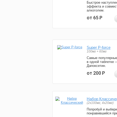
Быстрое наступле
эффекта и совмес
алкоголем.
от 65
Р
Super P-force
100мг + 60мг
Самые популярные
в одной таблетке 
Дапоксетин.
от 200
Р
Набор Классиче
(2x100мг, 4x20мг)
Попробуй и выбер
понравившийся пре