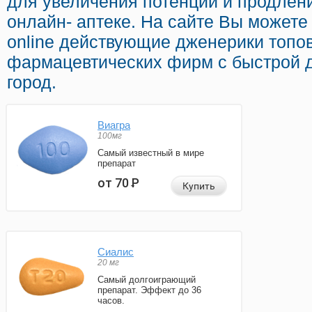
для увеличения потенции и продлени
онлайн- аптеке. На сайте Вы может
online действующие дженерики топо
фармацевтических фирм с быстрой 
город.
Виагра
100мг
Самый известный в мире
препарат
от 70
Р
Купить
Сиалис
20 мг
Самый долгоиграющий
препарат. Эффект до 36
часов.