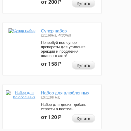
от 200
Р
Купить
Супер набор
(2х160мг, 4х80мг)
Попробуй все супер
препараты для усиления
эрекции и продления
полового акта!
от 158
Р
Купить
Набор для влюбленных
(10х100 мг)
Набор для двоих, добавь
страсти в постель!
от 120
Р
Купить