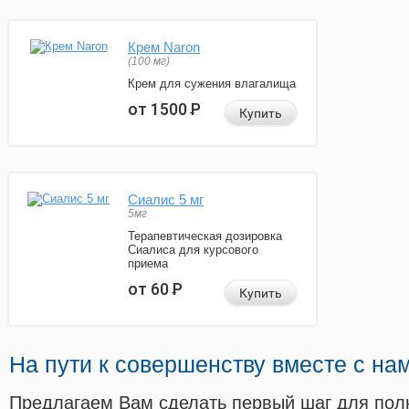
Крем Naron
(100 мг)
Крем для сужения влагалища
от 1500
Р
Купить
Сиалис 5 мг
5мг
Терапевтическая дозировка
Сиалиса для курсового
приема
от 60
Р
Купить
На пути к совершенству вместе с на
Предлагаем Вам сделать первый шаг для пол