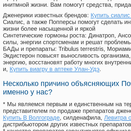
инитмной жизни. Вам помогут средства, прид
Дженерики известных брендов:
Купить сиалис
Сиалис, а также Попперсы помогут сделать и
жизни более насыщенной и яркой
Синтетические гормоны роста
: Динатроп, Анс
силы, энергии спортсменам и решат проблем
БАДы и препараты:
Tribulus terrestris, Мориа
Экдистерон повысят выносливость организма,
энергию, восстановят работу многих внутренн
и,
Купить виагру в аптеке Улан-Удэ
.
Несколько причино объясняющих По
именно у нас?
* Мы являемся первым и единственным на те
представителем по продаже препаратов дже
Купить В Волгограде
, силденафила
,
Левитра 
дистрибьютором других известных препарато