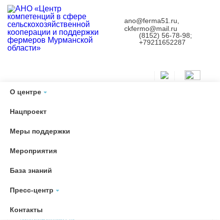
ano@ferma51.ru,
ckfermo@mail.ru
(8152) 56-78-98;
+79211652287
О центре
Главная
Антикоррупционная политика
О центре
Наша команда
Нацпроект
Наша команда
Меры поддержки
Мероприятия
База знаний
Сухова Светлана Савватьевна
Пресс-центр
Директор
567-898 (доб. 1), +79211652287
Контакты
suhova@ferma51.ru