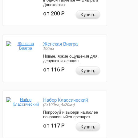
в одной таблетке — Виагра и
Дапоксетин.
от 200
Р
Купить
Женская Виагра
100мг
Новые, яркие ощущения для
девушек и женщин.
от 116
Р
Купить
Набор Классический
(2x100мг, 4x20мг)
Попробуй и выбери наиболее
понравившийся препарат.
от 117
Р
Купить