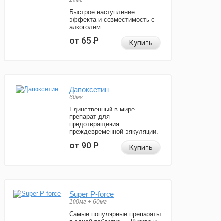
20мг
Быстрое наступление
эффекта и совместимость с
алкоголем.
от 65
Р
Купить
Дапоксетин
60мг
Единственный в мире
препарат для
предотвращения
преждевременной эякуляции.
от 90
Р
Купить
Super P-force
100мг + 60мг
Самые популярные препараты