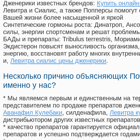
Дженерики известных брендов:
Купить онлайн
Левитра и Сиалис, а также Попперсы помогут
Вашей жизни более насыщенной и яркой
Синтетические гормоны роста
: Динатроп, Анс
силы, энергии спортсменам и решат проблем
БАДы и препараты:
Tribulus terrestris, Мориа
Экдистерон повысят выносливость организма,
энергию, восстановят работу многих внутренн
и,
Левитра сиалис цены дженерики
.
Несколько причино объясняющих По
именно у нас?
* Мы являемся первым и единственным на те
представителем по продаже препаратов дже
Аванафил Кулебаки
, силденафила
,
Левитра к
дистрибьютором других известных препарато
* качество препаратов гарантируется офици
препаратов и успешно подтверждается годам