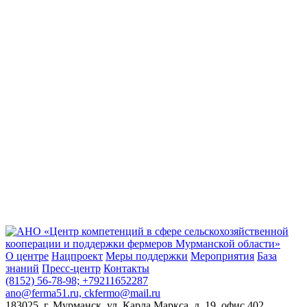
О центре
Нацпроект
Меры поддержки
Мероприятия
База
знаний
Пресс-центр
Контакты
(8152) 56-78-98; +79211652287
ano@ferma51.ru, ckfermo@mail.ru
183025, г. Мурманск, ул. Карла Маркса, д. 19, офис 402