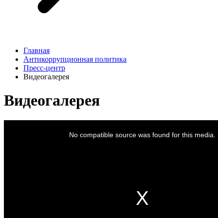
Главная
Антикоррупционная политика
Пресс-центр
Видеогалерея
Видеогалерея
This
is
No compatible source was found for this media.
a
modal
window.