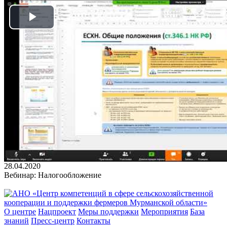
Play
Video
28.04.2020
Вебинар: Налогообложение
О центре
Нацпроект
Меры поддержки
Мероприятия
База
знаний
Пресс-центр
Контакты